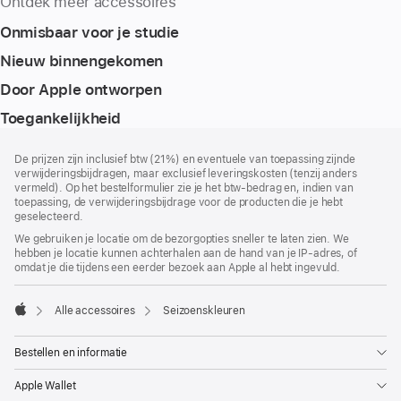
Ontdek meer accessoires
Onmisbaar voor je studie
Nieuw binnengekomen
Door Apple ontworpen
Toegankelijkheid
Voettekst
voetnoten
De prijzen zijn inclusief btw (21%) en eventuele van toepassing zijnde
verwijderingsbijdragen, maar exclusief leveringskosten (tenzij anders
vermeld). Op het bestelformulier zie je het btw-bedrag en, indien van
toepassing, de verwijderingsbijdrage voor de producten die je hebt
geselecteerd.
We gebruiken je locatie om de bezorgopties sneller te laten zien. We
hebben je locatie kunnen achterhalen aan de hand van je IP-adres, of
omdat je die tijdens een eerder bezoek aan Apple al hebt ingevuld.
Alle accessoires
Seizoenskleuren
Apple
Bestellen en informatie
Apple Wallet