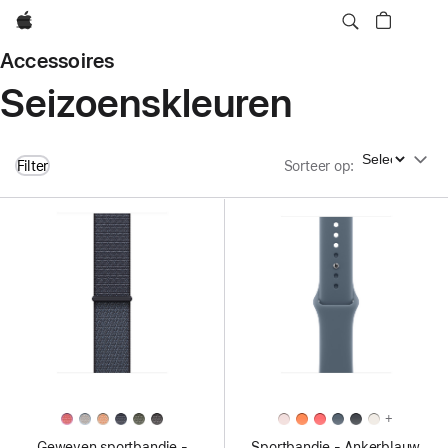
Apple
Accessoires
Seizoenskleuren
Sorteer op
Filter
Sorteer op
:
+
Geweven sportbandje -
Sportbandje - Ankerblauw