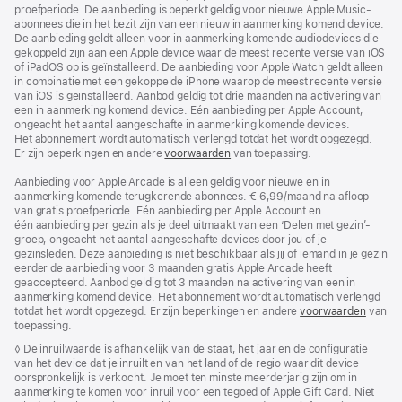
proefperiode. De aanbieding is beperkt geldig voor nieuwe Apple Music-
abonnees die in het bezit zijn van een nieuw in aanmerking komend device.
De aanbieding geldt alleen voor in aanmerking komende audiodevices die
gekoppeld zijn aan een Apple device waar de meest recente versie van iOS
of iPadOS op is geïnstalleerd. De aanbieding voor Apple Watch geldt alleen
in combinatie met een gekoppelde iPhone waarop de meest recente versie
van iOS is geïnstalleerd. Aanbod geldig tot drie maanden na activering van
een in aanmerking komend device. Eén aanbieding per Apple Account,
ongeacht het aantal aangeschafte in aanmerking komende devices.
Het abonnement wordt automatisch verlengd totdat het wordt opgezegd.
Er zijn beperkingen en andere
voorwaarden
van toepassing.
Aanbieding voor Apple Arcade is alleen geldig voor nieuwe en in
aanmerking komende terugkerende abonnees. € 6,99/maand na afloop
van gratis proefperiode. Eén aanbieding per Apple Account en
één aanbieding per gezin als je deel uitmaakt van een ‘Delen met gezin’-
groep, ongeacht het aantal aangeschafte devices door jou of je
gezinsleden. Deze aanbieding is niet beschikbaar als jij of iemand in je gezin
eerder de aanbieding voor 3 maanden gratis Apple Arcade heeft
geaccepteerd. Aanbod geldig tot 3 maanden na activering van een in
aanmerking komend device. Het abonnement wordt automatisch verlengd
totdat het wordt opgezegd. Er zijn beperkingen en andere
voorwaarden
van
toepassing.
Voetnoot
◊ De inruilwaarde is afhankelijk van de staat, het jaar en de configuratie
van het device dat je inruilt en van het land of de regio waar dit device
oorspronkelijk is verkocht. Je moet ten minste meerderjarig zijn om in
aanmerking te komen voor inruil voor een tegoed of Apple Gift Card. Niet