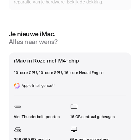
reparatie van je hardware. Bekijk de dekking.
Je nieuwe iMac.
Alles naar wens?
iMac in Roze met M4‑chip
10‑core CPU, 10-core GPU, 16‑core Neural Engine
Apple Intelligence
◊◊
Voetnoot
Vier Thunderbolt-poorten
16 GB centraal geheugen
256 GB SSD‑opslag
Glas met nanotextuur