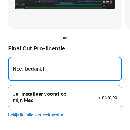
Final Cut Pro-licentie
Nee, bedankt
Ja, installeer vooraf op
+ € 349,99
mijn Mac
Bekijk licentieovereenkomst
Final
(Wordt
Cut
in
Pro
nieuw