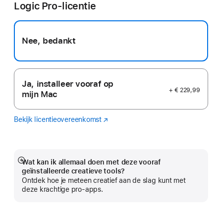
Logic Pro-licentie
venster
geopend)
Nee, bedankt
Ja, installeer vooraf op
+ € 229,99
mijn Mac
Bekijk licentieovereenkomst
Logic
(Wordt
Pro
in
nieuw
venster
geopend)
Wat kan ik allemaal doen met deze vooraf
Meer
geïnstalleerde creatieve tools?
Ontdek hoe je meteen creatief aan de slag kunt met
deze krachtige pro-apps.