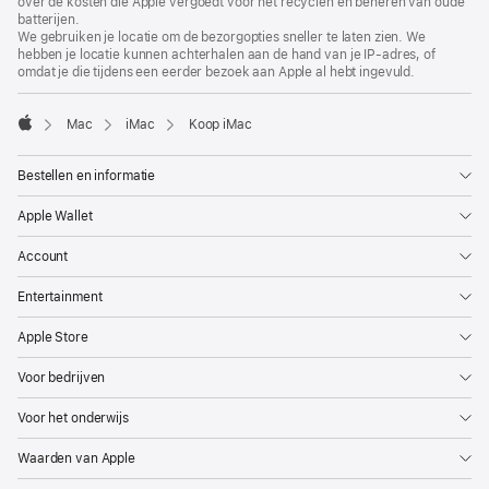
over de kosten die Apple vergoedt voor het recyclen en beheren van oude
in
venster
batterijen.
nieuw
geopend)
We gebruiken je locatie om de bezorgopties sneller te laten zien. We
venster
hebben je locatie kunnen achterhalen aan de hand van je IP-adres, of
geopend)
omdat je die tijdens een eerder bezoek aan Apple al hebt ingevuld.
Mac
iMac
Koop iMac
Apple
Bestellen en informatie
Apple Wallet
Account
Entertainment
Apple Store
Voor bedrijven
Voor het onderwijs
Waarden van Apple