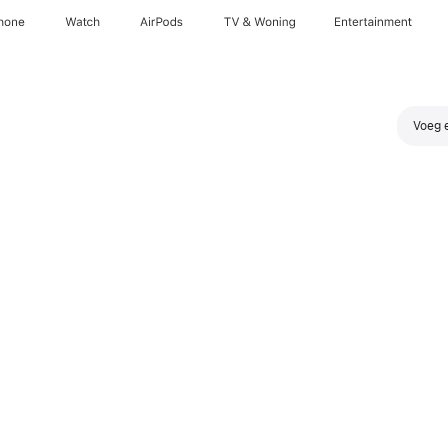
hone
Watch
AirPods
TV & Woning
Entertainment
Voeg e