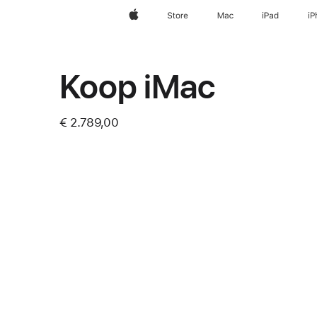
Apple
Store
Mac
iPad
iP
Koop iMac
€ 2.789,00