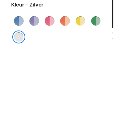
Kleur - Zilver
Blauw
Paars
Roze
Oranje
Geel
Groen
Zilver