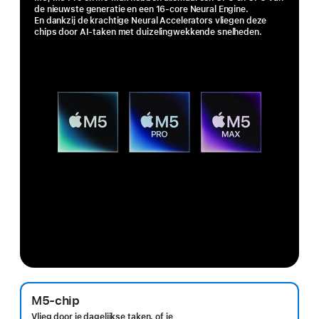
de nieuwste generatie en een 16‑core Neural Engine.
En dankzij de krachtige Neural Accelerators vliegen deze
chips door AI-taken met duizelingwekkende snelheden.
M5‑chip
Vlieg door je dagelijkse taken, of je