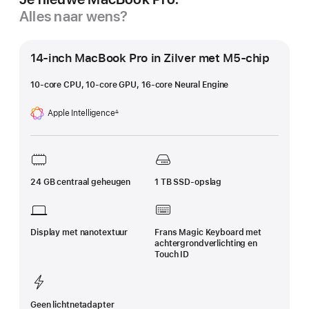
Alles naar wens?
14-inch MacBook Pro in Zilver met M5‑chip
10‑core CPU, 10-core GPU, 16‑core Neural Engine
Apple Intelligence
∆
Voetnoot
24 GB centraal geheugen
1 TB SSD-opslag
Display met nanotextuur
Frans Magic Keyboard met
achtergrond­verlichting en
Touch ID
Geen lichtnetadapter