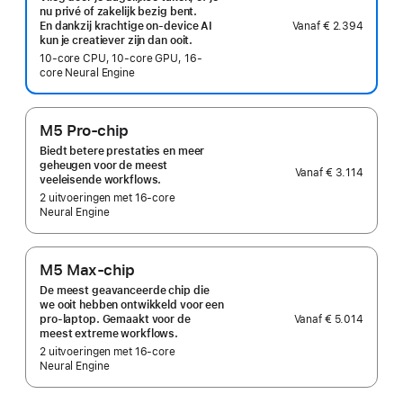
nu privé of zakelijk bezig bent.
Vanaf
€ 2.394
En dankzij krachtige on‑device AI
kun je creatiever zijn dan ooit.
10-core CPU, 10-core GPU, 16-
core Neural Engine
M5 Pro-chip
Biedt betere prestaties en meer
geheugen voor de meest
Vanaf
€ 3.114
veeleisende workflows.
2 uitvoeringen met 16‑core
Neural Engine
M5 Max-chip
De meest geavanceerde chip die
we ooit hebben ontwikkeld voor een
Vanaf
€ 5.014
pro‑laptop. Gemaakt voor de
meest extreme workflows.
2 uitvoeringen met 16‑core
Neural Engine