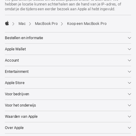
hebben je locatie kunnen achterhalen aan de hand van je IP-adres, of
geopend)
omdat je die tijdens een eerder bezoek aan Apple al hebt ingevuld.
Mac
MacBook Pro
Koop een MacBook Pro
Apple
Bestellen en informatie
Apple Wallet
Account
Entertainment
Apple Store
Voor bedrijven
Voor het onderwijs
Waarden van Apple
Over Apple