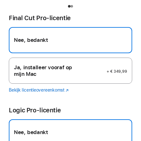
Final Cut Pro-licentie
Nee, bedankt
Ja, installeer vooraf op
+ € 349,99
mijn Mac
Bekijk licentieovereenkomst
Final
(Wordt
Cut
in
Pro
nieuw
Logic Pro-licentie
venster
geopend)
Nee, bedankt