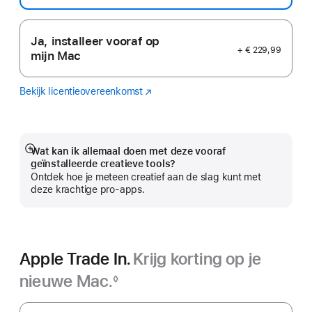
Ja, installeer vooraf op
+ € 229,99
mijn Mac
Bekijk licentieovereenkomst
Logic
(Wordt
Pro
in
nieuw
venster
geopend)
Wat kan ik allemaal doen met deze vooraf
Meer
geïnstalleerde creatieve tools?
Ontdek hoe je meteen creatief aan de slag kunt met
deze krachtige pro-apps.
Apple Trade In.
Krijg korting op je
nieuwe Mac.
◊
Voetnoot
Apple Trade In.