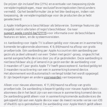
Voettekst
voetnoten
De prijzen zijn inclusief btw (21%) en eventuele van toepassing zijnde
verwijderingsbijdragen, maar exclusief leveringskosten (tenzij anders
vermeld). Op het bestelformulier zie je het btw-bedrag en, indien van
toepassing, de verwijderingsbijdrage voor de producten die je hebt
geselecteerd.
Voetnoot
∆ Apple Intelligence is beschikbaar als bètaversie. Sommige features zijn
mogelijk niet in alle talen of regio’s beschikbaar. Ga naar
support.apple.com/nl-be/121115
(Wordt
voor informatie over de beschikbare
features en talen, en de systeem­vereisten.
in
nieuw
Voetnoot
◊◊ Aanbieding voor Apple TV is alleen geldig voor nieuwe en in aanmerking
venster
komende terugkerende abonnees. € 9,99/maand na afloop van gratis
geopend)
proefperiode. Eén aanbieding per Apple Account en één aanbieding per
gezin als je deel uitmaakt van een ‘Delen met gezin’-groep, ongeacht het
aantal aangeschafte devices door jou of je gezinsleden. Deze aanbieding is
niet beschikbaar als jij of iemand in je gezin eerder de aanbieding voor
3 maanden of 1 jaar gratis Apple TV heeft geaccepteerd. Aanbod geldig tot
3 maanden na activering van een in aanmerking komend device.
Het abonnement wordt automatisch verlengd totdat het wordt opgezegd.
Er zijn beperkingen en andere
voorwaarden
van toepassing.
Alleen voor nieuwe abonnees. € 11,99/maand na afloop van gratis
proefperiode. De aanbieding is beperkt geldig voor nieuwe Apple Music-
abonnees die in het bezit zijn van een nieuw in aanmerking komend device.
De aanbieding geldt alleen voor in aanmerking komende audiodevices die
gekoppeld zijn aan een Apple device waar de meest recente versie van iOS
of iPadOS op is geïnstalleerd. De aanbieding voor Apple Watch geldt alleen