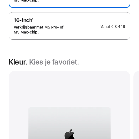
M5 Max-chip.
16-inch
1
Voetnoot
Vanaf
€ 3.449
Verkrijgbaar met M5 Pro‑ of
M5 Max‑chip.
Kleur.
Kies je favoriet.