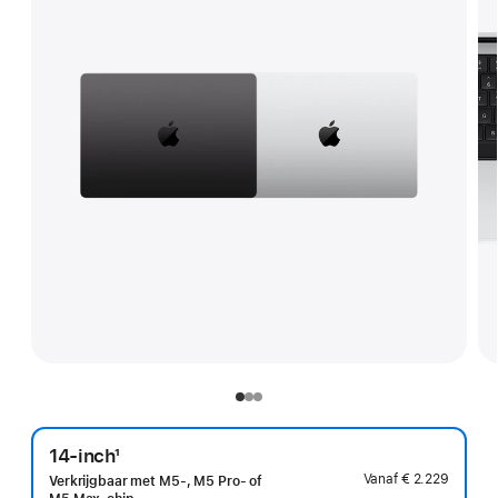
14-inch
1
Voetnoot
Vanaf
€ 2.229
Verkrijgbaar met M5-, M5 Pro- of