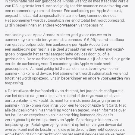
in combinatie met een gekoppelde iPhone waarop de meest recente versie
van iOS is geïnstalleerd. Aanbod geldig tot drie maanden na activering van
een in aanmerking komend device. Eén aanbieding per Apple Account,
ongeacht het aantal aangeschafte in aanmerking komende devices.
Het abonnement wordt automatisch verlengd totdat het wordt opgezegd.
Er zijn beperkingen en andere
voorwaarden
van toepassing.
Aanbieding voor Apple Arcade is alleen geldig voor nieuwe en in
aanmerking komende terugkerende abonnees. € 6,99/maand na afloop
van gratis proefperiode. Eén aanbieding per Apple Account en
één aanbieding per gezin als je deel uitmaakt van een ‘Delen met gezin’-
groep, ongeacht het aantal aangeschafte devices door jou of je
gezinsleden. Deze aanbieding is niet beschikbaar als jij of iemand in je gezin
eerder de aanbieding voor 3 maanden gratis Apple Arcade heeft
geaccepteerd. Aanbod geldig tot 3 maanden na activering van een in
aanmerking komend device. Het abonnement wordt automatisch verlengd
totdat het wordt opgezegd. Er zijn beperkingen en andere
voorwaarden
van
toepassing.
Voetnoot
◊ De inruilwaarde is afhankelijk van de staat, het jaar en de configuratie
van het device dat je inruilt en van het land of de regio waar dit device
oorspronkelijk is verkocht. Je moet ten minste meerderjarig zijn om in
aanmerking te komen voor inruil voor een tegoed of Apple Gift Card. Niet
alle devices komen in aanmerking voor een tegoed. Meer informatie over
het inruilen en recycleren van in aanmerking komende devices is
verkrijgbaar bij de inruilpartner van Apple. Beperkingen kunnen van
toepassing zijn. Betalingen zijn gebaseerd op het ontvangen device dat
overeenkomt met de beschrijving die je bij de schatting hebt opgegeven.
Apple behoudt zich het recht voor om het aantal devices om welke reden