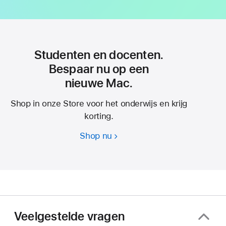
Studenten en docenten.
Bespaar nu op een
nieuwe Mac.
Shop in onze Store voor het onderwijs en krijg
korting.
Shop nu
Studenten
en
docenten.
Bespaar
nu
op
een
Veelgestelde vragen
nieuwe Mac.