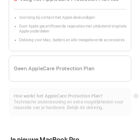
Voorrang bij contact met Apple deskundigen
Door Apple gecertificeerde reparaties met uitsluitend originele
Apple onderdelen
Dekking voor Mac, batterij en alle meegeleverde accessoires
Geen AppleCare Protection Plan
Hoe werkt het AppleCare Protection Plan?
M
Technische ondersteuning en extra mogelijkheden voor
reparatie van je hardware. Bekijk de dekking.
Je nieuwe MacBook Pro.