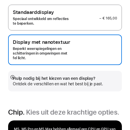
Standaarddisplay
− € 165,00
Speciaal ontwikkeld om reflecties
te beperken.
Display met nanotextuur
Beperkt weerspiegelingen en
schitteringen in omgevingen met
fel licht.
Hulp nodig bij het kiezen van een display?
Meer
Ontdek de verschillen en wat het best bij je past.
Chip.
Kies uit deze krachtige opties.
M5, M5 Pro en M5 Max hebben allemaal een CPU en GPU van