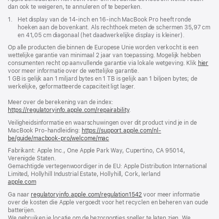
dan ook te weigeren, te annuleren of te beperken.
Voetnoot
1.
Het display van de 14‑inch en 16‑inch MacBook Pro heeft ronde
hoeken aan de bovenkant. Als rechthoek meten de schermen 35,97 cm
en 41,05 cm diagonaal (het daadwerkelijke display is kleiner).
Op alle producten die binnen de Europese Unie worden verkocht is een
wettelijke garantie van minimaal 2 jaar van toepassing. Mogelijk hebben
consumenten recht op aanvullende garantie via lokale wetgeving. Klik
hier
voor meer informatie over de wettelijke garantie.
1 GB is gelijk aan 1 miljard bytes en 1 TB is gelijk aan 1 biljoen bytes; de
werkelijke, geformatteerde capaciteit ligt lager.
Meer over de berekening van de index:
https://regulatoryinfo.apple.com/repairability
.
Veiligheidsinformatie en waarschuwingen over dit product vind je in de
MacBook Pro-handleiding:
https://support.apple.com/nl-
be/guide/macbook-pro/welcome/mac
(wordt
in
Fabrikant: Apple Inc., One Apple Park Way, Cupertino, CA 95014,
nieuw
Verenigde Staten.
venster
Gemachtigde vertegenwoordiger in de EU: Apple Distribution International
geopend)
Limited, Hollyhill Industrial Estate, Hollyhill, Cork, Ierland
apple.com
(wordt
in
Ga naar
regulatoryinfo.apple.com/regulation1542
(wordt
voor meer informatie
nieuw
over de kosten die Apple vergoedt voor het recyclen en beheren van oude
in
venster
batterijen.
nieuw
geopend)
We gebruiken je locatie om de bezorgopties sneller te laten zien. We
venster