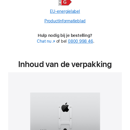
EU-energielabel
Productinformatieblad
(Opens
in
a
Hulp nodig bij je bestelling?
new
Chat nu
(Wordt
of bel
0800 998 46
.
window)
in
nieuw
venster
Inhoud van de verpakking
geopend)