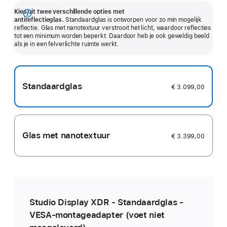
Kies uit twee verschillende opties met
Meer
antireflectieglas.
Standaardglas is ontworpen voor zo min mogelijk
reflectie. Glas met nanotextuur verstrooit het licht, waardoor reflecties
tot een minimum worden beperkt. Daardoor heb je ook geweldig beeld
als je in een felverlichte ruimte werkt.
Standaardglas
€ 3.099,00
Glas met nanotextuur
€ 3.399,00
Studio Display XDR - Standaardglas -
VESA‑montageadapter (voet niet