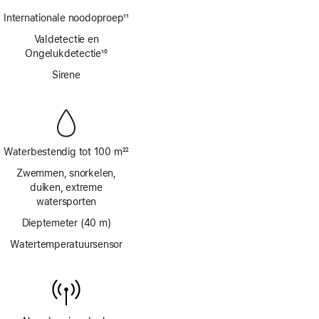
Voetnoot
Internationale noodoproep
11
Voetnoot
Valdetectie en
Ongelukdetectie
10
Voetnoot
Sirene
Waterbestendig tot 100 m
22
Voetnoot
Zwemmen, snorkelen,
duiken, extreme
watersporten
Dieptemeter (40 m)
Watertemperatuursensor