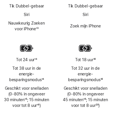
Tik Dubbel-gebaar
Tik Dubbel-gebaar
Siri
Siri
Nauwkeurig Zoeken
Zoek mijn iPhone
voor iPhone
13
Voetnoot
Tot 24 uur
14
Tot 18 uur
18
Voetnoot
Voetnoot
Tot 38 uur in de
Tot 32 uur in de
energie­
energie­
besparingsmodus
14
besparingsmodus
18
Voetnoot
Voetnoot
Geschikt voor snelladen
Geschikt voor snelladen
(0‑80% in ongeveer
(0‑80% in ongeveer
30 minuten
15
; 15 minuten
45 minuten
19
; 15 minuten
Voetnoot
voor tot 8 uur
16
)
Voetnoot
voor tot 8 uur
20
)
Voetnoot
Voetnoot