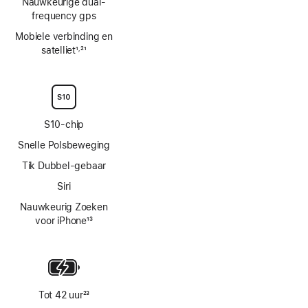
Nauwkeurige dual-
frequency gps
Mobiele verbinding en
satelliet
1
21
,
Voetnoot
Voetnoot
S10‑chip
Snelle Polsbeweging
Tik Dubbel-gebaar
Siri
Nauwkeurig Zoeken
voor iPhone
13
Voetnoot
Tot 42 uur
23