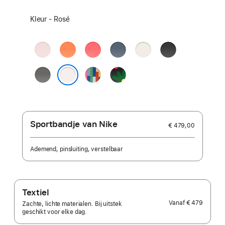
Selecteer
Kleur - Rosé
een
kleur:
Zachtroze
Mandarijn
Guaveroze
Ankerblauw
Sterrenlicht
Zwart
Rotsgrijs
Pride Edition
Black
Unity -
Rosé
Unity
Bloom
Sportbandje van Nike
€ 479,00
Ademend, pinsluiting, verstelbaar
Textiel
Vanaf
€ 479
Zachte, lichte materialen. Bij uitstek
geschikt voor elke dag.