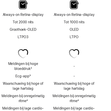
Always‑on Retina‑display
Always‑on Retina‑display
Tot 2000 nits
Tot 1000 nits
Groothoek-OLED
OLED
LTPO3
LTPO
Meldingen bij hoge
-
Geen
bloeddruk
2
meldingen
Voetnoot
Ecg‑app
3
-
bij
Geen
Voetnoot
hoge
Ecg-
Waarschuwing bij hoge of
Waarschuwing bij hoge of
bloeddruk
app
lage hartslag
lage hartslag
Meldingen bij onregelmatig
Meldingen bij onregelmatig
ritme
4
ritme
4
Voetnoot
Voetnoot
Meldingen bij lage cardio­
Meldingen bij lage cardio­