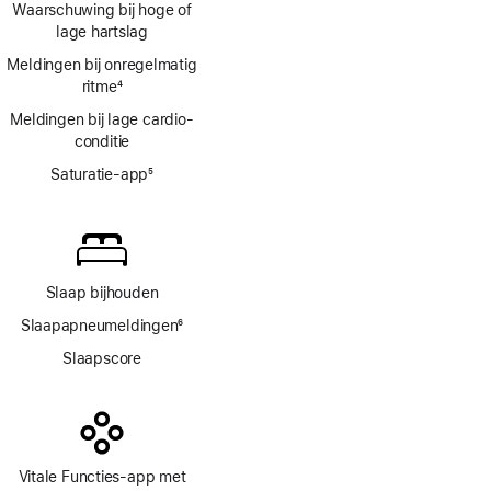
Waarschuwing bij hoge of
lage hartslag
Meldingen bij onregelmatig
ritme
4
Voetnoot
Meldingen bij lage cardio­
conditie
Saturatie-app
5
Voetnoot
Slaap bijhouden
Slaapapneumeldingen
6
Voetnoot
Slaapscore
Vitale Functies-app met