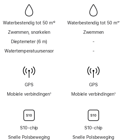
Waterbestendig tot 50 m
12
Waterbestendig tot 50 m
17
Voetnoot
Voetnoot
Zwemmen, snorkelen
Zwemmen
Dieptemeter (6 m)
-
Geen
dieptemeter
Watertemperatuursensor
-
Geen
tot
watertemperatuursens
6 m
GPS
GPS
Mobiele verbindingen
1
Mobiele verbindingen
1
Voetnoot
Voetnoot
S10‑chip
S10‑chip
Snelle Polsbeweging
Snelle Polsbeweging