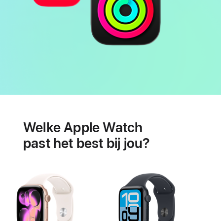
Batterij
Features
voor
Welke Apple Watch
je
hartgezondheid
past het best bij jou?