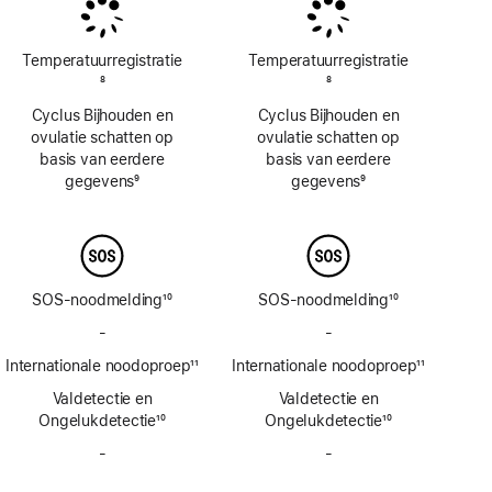
Temperatuur­registratie
Temperatuur­registratie
Voetnoot
8
Voetnoot
8
Cyclus Bijhouden en
Cyclus Bijhouden en
ovulatie schatten op
ovulatie schatten op
basis van eerdere
basis van eerdere
gegevens
9
gegevens
9
Voetnoot
Voetnoot
SOS-noodmelding
10
SOS-noodmelding
10
Voetnoot
Voetnoot
-
Geen
-
Geen
SOS-
SOS-
Internationale noodoproep
11
Internationale noodoproep
11
noodmelding
noodmelding
Voetnoot
Voetnoot
Valdetectie en
via
Valdetectie en
via
Ongelukdetectie
satelliet
10
Ongelukdetectie
satelliet
10
Voetnoot
Voetnoot
-
Geen
-
Geen
sirene
sirene