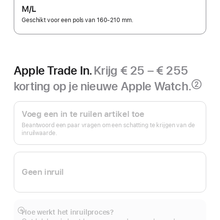
M/L
Geschikt voor een pols van 160-210 mm.
Apple Trade In.
Krijg € 25 – € 255
korting op je nieuwe Apple Watch.
②
Voetnoot
Apple Trade In.
Voeg een in te ruilen artikel toe
Beantwoord een paar vragen om een schatting te krijgen van de
inruilwaarde.
Geen inruil
Hoe werkt het inruilproces?
Meer