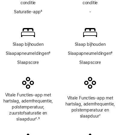
conditie
conditie
Saturatie-app
5
-
Geen
Voetnoot
Saturatie‑app
Slaap bijhouden
Slaap bijhouden
Slaapapneumeldingen
6
Slaapapneumeldingen
6
Voetnoot
Voetnoot
Slaapscore
Slaapscore
Vitale Functies-app met
Vitale Functies-app met
hartslag, ademfrequentie,
hartslag, ademfrequentie,
polstemperatuur,
polstemperatuur en
zuurstofsaturatie en
slaapduur
7
slaapduur
7
5
,
Voetnoot
Voetnoot
Voetnoot