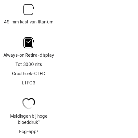
49‑mm kast van titanium
Always‑on Retina‑display
Tot 3000 nits
Groothoek-OLED
LTPO3
Meldingen bij hoge
bloeddruk
2
Voetnoot
Ecg‑app
3
Voetnoot