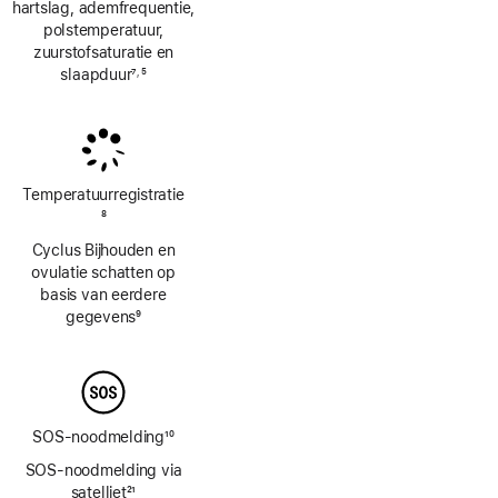
hartslag, ademfrequentie,
polstemperatuur,
zuurstofsaturatie en
slaapduur
7
5
,
Voetnoot
Voetnoot
Temperatuur­registratie
Voetnoot
8
Cyclus Bijhouden en
ovulatie schatten op
basis van eerdere
gegevens
9
Voetnoot
SOS-noodmelding
10
Voetnoot
SOS-noodmelding via
satelliet
21