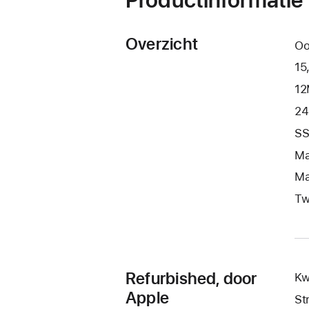
Overzicht
Oo
15
12
24
SS
Ma
Ma
Tw
Refurbished, door
Kw
Apple
St