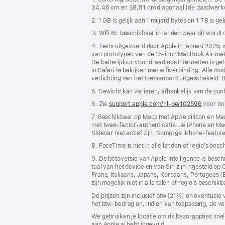
34,46 cm en 38,91 cm diagonaal (de daadwerkelij
2. 1 GB is gelijk aan 1 miljard bytes en 1 TB is ge
3. Wifi 6E beschikbaar in landen waar dit wordt
4. Tests uitgevoerd door Apple in januari 2025
van prototypen van de 15‑inch MacBook Air me
De batterijduur voor draadloos internetten is ge
in Safari te bekijken met wifiverbinding. Alle m
verlichting van het toetsenbord uitgeschakeld. B
5. Gewicht kan variëren, afhankelijk van de con
6. Zie
support.apple.com/nl-be/102596
voor on
7. Beschikbaar op Macs met Apple silicon en Mac
met twee-factor-authenticatie. Je iPhone en Mac 
Sidecar niet actief zijn. Sommige iPhone-featu
8. FaceTime is niet in alle landen of regio’s besc
9. De bètaversie van Apple Intelligence is bes
taal van het device en van Siri zijn ingesteld o
Frans, Italiaans, Japans, Koreaans, Portugees 
zijn mogelijk niet in alle talen of regio’s beschikb
De prijzen zijn inclusief btw (21%) en eventuele
het btw-bedrag en, indien van toepassing, de ve
We gebruiken je locatie om de bezorgopties snell
aan Apple al hebt ingevuld.