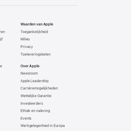
Waarden van Apple
even
Toegankelijkheid
jf
Milieu
Privacy
Toeleveringsketen
ie
Over Apple
Newsroom
Apple Leadership
Carrièremogelijkheden
Wettelijke Garantie
Investeerders
Ethiek en naleving
Events
Werkgelegenheid in Europa