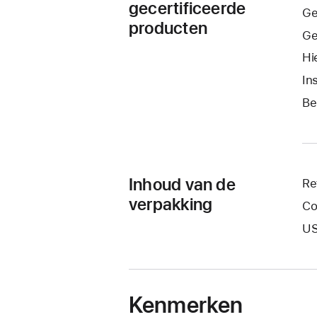
gecertificeerde
Ge
producten
Ge
Hi
In
Be
Inhoud van de
Re
verpakking
Co
US
Kenmerken