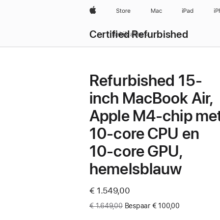
Apple
Store
Mac
iPad
iP
Certified Refurbished
Bekijk alles
Refurbished 15-
inch MacBook Air,
Apple M4-chip me
10‑core CPU en
10‑core GPU,
hemelsblauw
Now
€ 1.549,00
Was
€ 1.649,00
Bespaar € 100,00