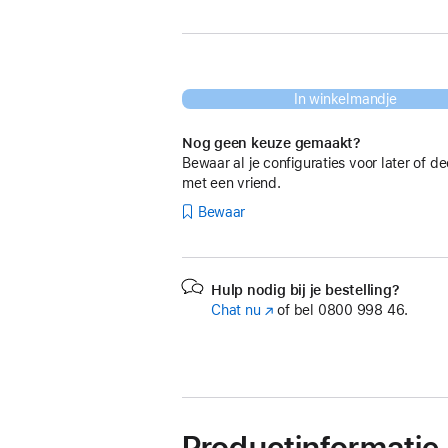
In winkelmandje
Nog geen keuze gemaakt?
Bewaar al je configuraties voor later of de
met een vriend.
Bewaar
Hulp nodig bij je bestelling?
Chat nu
(Wordt
of bel
0800 998 46.
in
nieuw
venster
geopend)
Productinformatie