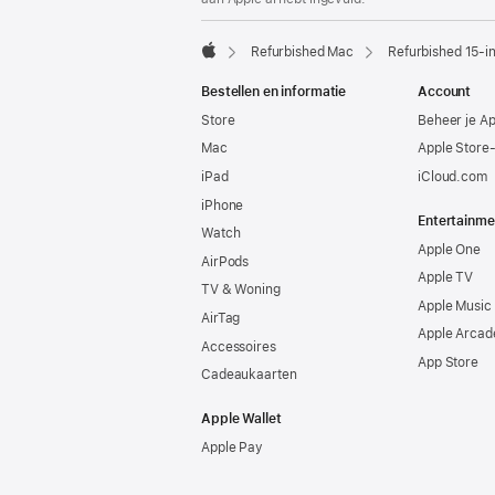
Refurbished Mac
Refurbished 15-i
Apple
Bestellen en informatie
Account
Store
Beheer je A
Mac
Apple Store
iPad
iCloud.com
iPhone
Entertainme
Watch
Apple One
AirPods
Apple TV
TV & Woning
Apple Music
AirTag
Apple Arcad
Accessoires
App Store
Cadeaukaarten
Apple Wallet
Apple Pay