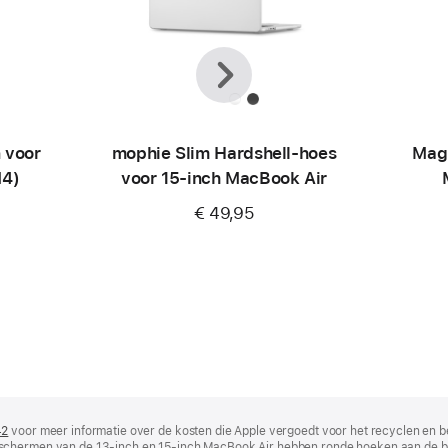
Vorige
Volgende
 voor
mophie Slim Hardshell-hoes
Mag
M4)
voor 15‑inch MacBook Air
€ 49,95
42
(wordt
voor meer informatie over de kosten die Apple vergoedt voor het recyclen en b
 schermen van de 13‑inch en 15‑inch MacBook Air hebben ronde hoeken aan de 
in