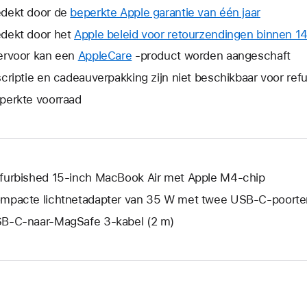
dekt door de
beperkte Apple garantie van één jaar
Hierdoor
wordt
dekt door het
Apple beleid voor retourzendingen binnen 1
er
ervoor kan een
AppleCare
Hierdoor
-product worden aangeschaft
een
wordt
scriptie en cadeauverpakking zijn niet beschikbaar voor re
nieuw
er
venster
perkte voorraad
een
geopend
nieuw
venster
geopend.
furbished 15-inch MacBook Air met Apple M4-chip
mpacte lichtnetadapter van 35 W met twee USB‑C-poorte
B‑C-naar-MagSafe 3-kabel (2 m)