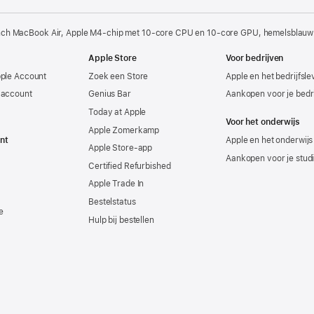
nch MacBook Air, Apple M4-chip met 10‑core CPU en 10‑core GPU, hemelsblauw
Apple Store
Voor bedrijven
pple Account
Zoek een Store
Apple en het bedrijfsl
-account
Genius Bar
Aankopen voor je bedri
Today at Apple
Voor het onderwijs
Apple Zomerkamp
nt
Apple en het onderwijs
Apple Store-app
Aankopen voor je stud
Certified Refurbished
Apple Trade In
Bestelstatus
e
Hulp bij bestellen