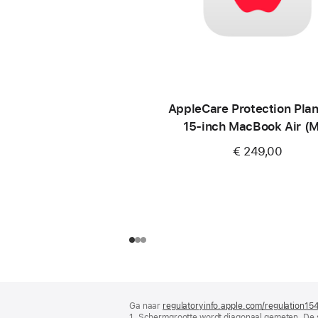
AppleCare Protection Plan
15‑inch MacBook Air (
€ 249,00
Voettekst
voetnoten
Ga naar
regulatoryinfo.apple.com/regulation15
1. Schermgrootte wordt diagonaal gemeten. De