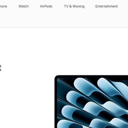
hone
Watch
AirPods
TV & Woning
Entertainment
t