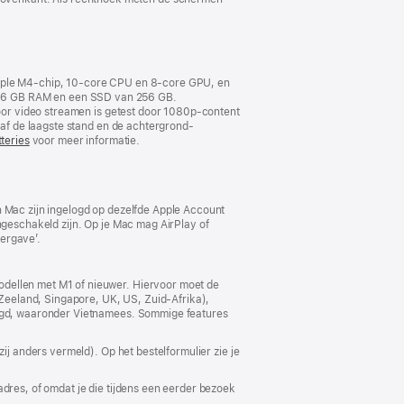
 Apple M4‑chip, 10‑core CPU en 8‑core GPU, en
 16 GB RAM en een SSD van 256 GB.
 voor video streamen is getest door 1080p-content
anaf de laagste stand en de achtergrond­
teries
voor meer informatie.
n Mac zijn ingelogd op dezelfde Apple Account
ngeschakeld zijn. Op je Mac mag AirPlay of
ergave’.
odellen met M1 of nieuwer. Hiervoor moet de
w-Zeeland, Singapore, UK, US, Zuid-Afrika),
voegd, waaronder Vietnamees. Sommige features
ij anders vermeld). Op het bestelformulier zie je
adres, of omdat je die tijdens een eerder bezoek