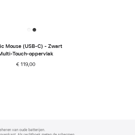
ic Mouse (USB‑C) - Zwart
Multi‑Touch-oppervlak
€ 119,00
eheren van oude batterijen.
bovenkant. Als rechthoek meten de schermen