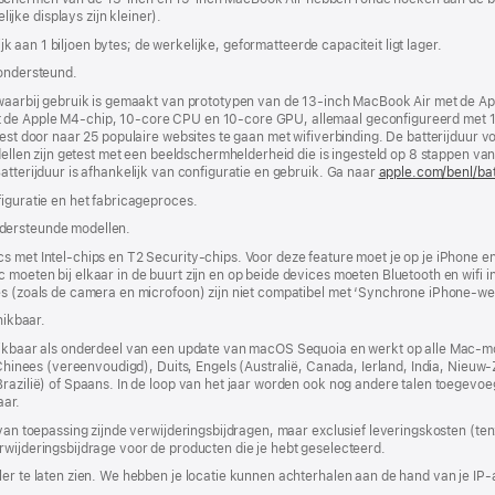
ke displays zijn kleiner).
nieuw
venster
lijk aan 1 biljoen bytes; de werkelijke, geformatteerde capaciteit ligt lager.
geopend)
 ondersteund.
, waarbij gebruik is gemaakt van prototypen van de 13‑inch MacBook Air met de
t de Apple M4‑chip, 10‑core CPU en 10‑core GPU, allemaal geconfigureerd met
test door naar 25 populaire websites te gaan met wifiverbinding. De batterijduur
odellen zijn getest met een beeldscherm­helderheid die is ingesteld op 8 stappen v
atterijduur is afhankelijk van configuratie en gebruik. Ga naar
apple.com/benl/bat
figuratie en het fabricageproces.
dersteunde modellen.
s met Intel-chips en T2 Security-chips. Voor deze feature moet je op je iPhone e
moeten bij elkaar in de buurt zijn en op beide devices moeten Bluetooth en wifi i
res (zoals de camera en microfoon) zijn niet compatibel met ‘Synchrone iPhone-we
hikbaar.
chikbaar als onderdeel van een update van macOS Sequoia en werkt op alle Mac-m
p Chinees (vereenvoudigd), Duits, Engels (Australië, Canada, Ierland, India, Nieu
(Brazilië) of Spaans. In de loop van het jaar worden ook nog andere talen toege
aar.
 van toepassing zijnde verwijderingsbijdragen, maar exclusief leveringskosten (tenz
rwijderingsbijdrage voor de producten die je hebt geselecteerd.
er te laten zien. We hebben je locatie kunnen achterhalen aan de hand van je IP-