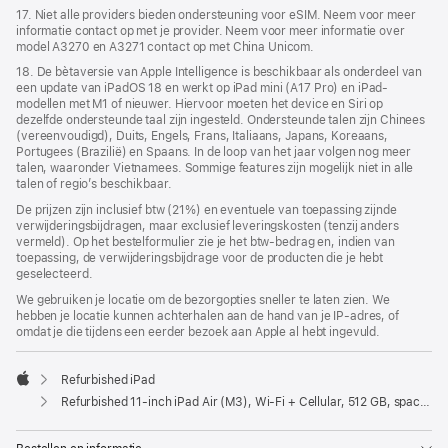
17. Niet alle providers bieden ondersteuning voor eSIM. Neem voor meer
informatie contact op met je provider. Neem voor meer informatie over
model A3270 en A3271 contact op met China Unicom.
18. De bètaversie van Apple Intelligence is beschikbaar als onderdeel van
een update van iPadOS 18 en werkt op iPad mini (A17 Pro) en iPad-
modellen met M1 of nieuwer. Hiervoor moeten het device en Siri op
dezelfde ondersteunde taal zijn ingesteld. Ondersteunde talen zijn Chinees
(vereenvoudigd), Duits, Engels, Frans, Italiaans, Japans, Koreaans,
Portugees (Brazilië) en Spaans. In de loop van het jaar volgen nog meer
talen, waaronder Vietnamees. Sommige features zijn mogelijk niet in alle
talen of regio’s beschikbaar.
De prijzen zijn inclusief btw (21%) en eventuele van toepassing zijnde
verwijderingsbijdragen, maar exclusief leveringskosten (tenzij anders
vermeld). Op het bestelformulier zie je het btw-bedrag en, indien van
toepassing, de verwijderingsbijdrage voor de producten die je hebt
geselecteerd.
We gebruiken je locatie om de bezorgopties sneller te laten zien. We
hebben je locatie kunnen achterhalen aan de hand van je IP-adres, of
omdat je die tijdens een eerder bezoek aan Apple al hebt ingevuld.
Refurbished iPad
Apple
Refurbished 11‑inch iPad Air (M3), Wi-Fi + Cellular, 512 GB, spacegrijs