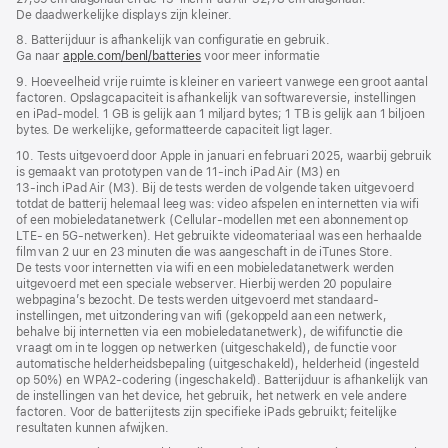
De daadwerkelijke displays zijn kleiner.
8. Batterijduur is afhankelijk van configuratie en gebruik.
Ga naar
apple.com/benl/batteries
voor meer informatie
9. Hoeveelheid vrije ruimte is kleiner en varieert vanwege een groot aantal
factoren. Opslagcapaciteit is afhankelijk van softwareversie, instellingen
en iPad‑model. 1 GB is gelijk aan 1 miljard bytes; 1 TB is gelijk aan 1 biljoen
bytes. De werkelijke, geformatteerde capaciteit ligt lager.
10. Tests uitgevoerd door Apple in januari en februari 2025, waarbij gebruik
is gemaakt van prototypen van de 11‑inch iPad Air (M3) en
13‑inch iPad Air (M3). Bij de tests werden de volgende taken uitgevoerd
totdat de batterij helemaal leeg was: video afspelen en internetten via wifi
of een mobiele­data­netwerk (Cellular-modellen met een abonnement op
LTE- en 5G‑netwerken). Het gebruikte videomateriaal was een herhaalde
film van 2 uur en 23 minuten die was aangeschaft in de iTunes Store.
De tests voor internetten via wifi en een mobiele­data­netwerk werden
uitgevoerd met een speciale webserver. Hierbij werden 20 populaire
webpagina’s bezocht. De tests werden uitgevoerd met standaard­
instellingen, met uitzondering van wifi (gekoppeld aan een netwerk,
behalve bij internetten via een mobiele­­data­­netwerk), de wififunctie die
vraagt om in te loggen op netwerken (uitgeschakeld), de functie voor
automatische helderheids­bepaling (uitgeschakeld), helderheid (ingesteld
op 50%) en WPA2-codering (ingeschakeld). Batterijduur is afhankelijk van
de instellingen van het device, het gebruik, het netwerk en vele andere
factoren. Voor de batterijtests zijn specifieke iPads gebruikt; feitelijke
resultaten kunnen afwijken.