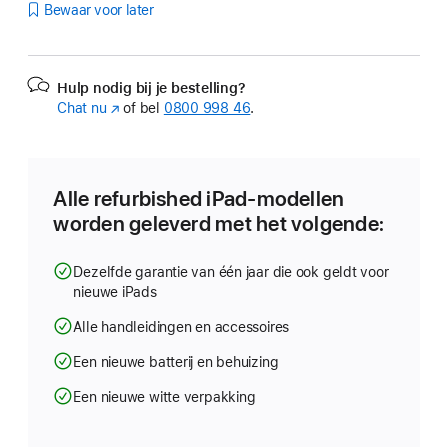
Bewaar voor later
Hulp nodig bij je bestelling?
Chat nu
(Wordt
of bel
0800 998 46
.
in
nieuw
venster
geopend)
Alle refurbished iPad-modellen
worden geleverd met het volgende:
Dezelfde garantie van één jaar die ook geldt voor
nieuwe iPads
Alle handleidingen en accessoires
Een nieuwe batterij en behuizing
Een nieuwe witte verpakking