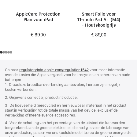
AppleCare Protection
Smart Folio voor
Plan voor iPad
11‑inch iPad Air (M4)
- Houtskoolgrijs
€ 89,00
€ 89,00
Voettekst
voetnoten
Ga naar
regulatoryinfo.apple.com/regulation1542
(wordt
voor meer informatie
over de kosten die Apple vergoedt voor het recyclen en beheren van oude
in
batterijen.
nieuw
1. Draadloze breedbandverbinding aanbevolen; hieraan zijn mogelijk
venster
kosten verbonden.
geopend)
2. Gegevens correct bij productintroductie.
3. De hoeveelheid gerecycled en hernieuwbaar materiaal in het product
staat in verhouding tot de totale massa van het device, exclusief de
verpakking of meegeleverde accessoires.
4. Voor de schatting van het percentage van de uitstoot die kan worden
toegerekend aan de groene elektriciteit die nodig is voor de fabricage van
onze producten, passen we ons koolstofmodel toe op de groene energie die