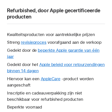
Refurbished, door Apple gecertificeerde
producten
Kwaliteitsproducten voor aantrekkelijke prijzen
Streng
revisieproces
voorafgaand aan de verkoop
Gedekt door de
beperkte Apple garantie van één
jaar
Hierdoor
wordt
Gedekt door het
Apple beleid voor retourzendingen
er
binnen 14 dagen
Hierdoor
een
wordt
Hiervoor kan een
AppleCare
Hierdoor
-product worden
nieuw
er
aangeschaft
wordt
venster
een
er
Inscriptie en cadeauverpakking zijn niet
geopend.
nieuw
een
beschikbaar voor refurbished producten
venster
nieuw
Beperkte voorraad
geopend.
venster