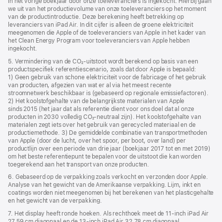
in het vorige boekjaar door onze toeleveranciers is ingekocht. Hierbij gaan
we uit van het productie­volume van onze toeleveranciers op het moment
van de product­introductie. Deze berekening heeft betrekking op
leveranciers van iPad Air. In dit cijfer is alleen de groene elektriciteit
meegenomen die Apple of de toeleveranciers van Apple in het kader van
het Clean Energy Program voor toeleveranciers van Apple hebben
ingekocht.
5. Vermindering van de CO₂‑uitstoot wordt berekend op basis van een
productspecifiek referentie­­scenario, zoals dat door Apple is bepaald:
1) Geen gebruik van schone elektriciteit voor de fabricage of het gebruik
van producten, afgezien van wat er al via het meest recente
stroomnetwerk beschikbaar is (gebaseerd op regionale emissie­factoren).
2) Het koolstof­­gehalte van de belangrijkste materialen van Apple
sinds 2015 (het jaar dat als referentie dient voor ons doel dat al onze
producten in 2030 volledig CO₂‑neutraal zijn). Het koolstof­gehalte van
materialen zegt iets over het gebruik van gerecycled materiaal en de
productie­­­­methode. 3) De gemiddelde combinatie van transport­­­­­methoden
van Apple (door de lucht, over het spoor, per boot, over land) per
productlijn over een periode van drie jaar (boekjaar 2017 tot en met 2019)
om het beste referentie­­­punt te bepalen voor de uitstoot die kan worden
toegerekend aan het transport van onze producten.
6. Gebaseerd op de verpakking zoals verkocht en verzonden door Apple.
Analyse van het gewicht van de Amerikaanse verpakking. Lijm, inkt en
coatings worden niet meegenomen bij het berekenen van het plastic­­gehalte
en het gewicht van de verpakking.
7. Het display heeft ronde hoeken. Als rechthoek meet de 11‑inch iPad Air
27,59 cm diagonaal en de 13-inch iPad Air 32,78 cm diagonaal.