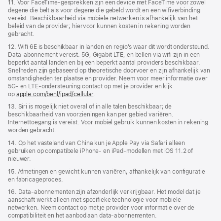
11. Voor FaceTime-gesprekken zijn een device met FaceTime voor zowel
degene die belt als voor degene die gebeld wordt en een wifi­­verbinding
vereist. Beschikbaarheid via mobiele netwerken is afhankelijk van het
beleid van de provider; hiervoor kunnen kosten in rekening worden
gebracht.
12. Wifi 6E is beschikbaar in landen en regio’s waar dit wordt ondersteund.
Data-abonnement vereist. 5G, Gigabit LTE, en bellen via wifi zijn in een
beperkt aantal landen en bij een beperkt aantal providers beschikbaar.
Snelheden zijn gebaseerd op theoretische doorvoer en zijn afhankelijk van
omstandigheden ter plaatse en provider. Neem voor meer informatie over
5G- en LTE‑ondersteuning contact op met je provider en kijk
op
apple.com/benl/ipad/cellular
.
13. Siri is mogelijk niet overal of in alle talen beschikbaar; de
beschikbaarheid van voorzieningen kan per gebied variëren.
Internettoegang is vereist. Voor mobiel gebruik kunnen kosten in rekening
worden gebracht.
14. Op het vasteland van China kun je Apple Pay via Safari alleen
gebruiken op compatibele iPhone‑ en iPad-modellen met iOS 11.2 of
nieuwer.
15. Afmetingen en gewicht kunnen variëren, afhankelijk van configuratie
en fabricageproces.
16. Data-abonnementen zijn afzonderlijk verkrijgbaar. Het model dat je
aanschaft werkt alleen met specifieke technologie voor mobiele
netwerken. Neem contact op met je provider voor informatie over de
compatibiliteit en het aanbod aan data-abonnementen.