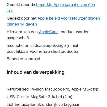
Gedekt door de
beperkte Apple garantie van één
jaar
Hierdoor
wordt
Gedekt door het
Apple beleid voor retourzendingen
er
binnen 14 dagen
Hierdoor
een
wordt
Hiervoor kan een
AppleCare
Hierdoor
-product worden
nieuw
er
aangeschaft
wordt
venster
een
er
Inscriptie en cadeauverpakking zijn niet
geopend.
nieuw
een
beschikbaar voor refurbished producten
venster
nieuw
Beperkte voorraad
geopend.
venster
geopend.
Inhoud van de verpakking
Refurbished 14‑inch MacBook Pro, Apple M5-chip
USB‑C-naar-MagSafe 3-kabel (2 m)
Lichtnetadapter afzonderlijk verkrijgbaar