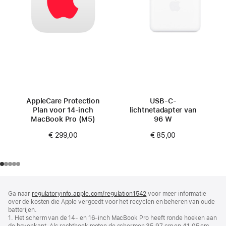
AppleCare Protection
USB‑C-
Plan voor 14‑inch
lichtnetadapter van
MacBook Pro (M5)
96 W
€ 299,00
€ 85,00
Voettekst
voetnoten
Ga naar
regulatoryinfo.apple.com/regulation1542
(wordt
voor meer informatie
over de kosten die Apple vergoedt voor het recyclen en beheren van oude
in
batterijen.
nieuw
1. Het scherm van de 14‑ en 16-inch MacBook Pro heeft ronde hoeken aan
venster
de bovenkant. Als rechthoek meten de schermen 35,97 cm en 41,05 cm
geopend)