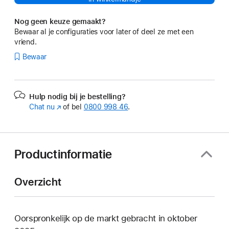
Nog geen keuze gemaakt?
Bewaar al je configuraties voor later of deel ze met een
vriend.
Bewaar
Hulp nodig bij je bestelling?
Chat nu
(Wordt
of bel
0800 998 46
.
in
nieuw
venster
geopend)
Productinformatie
Overzicht
Oorspronkelijk op de markt gebracht in oktober