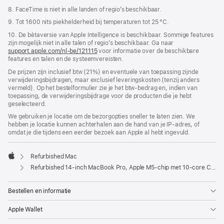
8. FaceTime is niet in alle landen of regio’s beschikbaar.
9. Tot 1600 nits piekhelderheid bij temperaturen tot 25 °C.
10. De bètaversie van Apple Intelligence is beschikbaar. Sommige features
zijn mogelijk niet in alle talen of regio’s beschikbaar. Ga naar
support.apple.com/nl-be/121115
voor informatie over de beschikbare
features en talen en de systeemvereisten.
De prijzen zijn inclusief btw (21%) en eventuele van toepassing zijnde
verwijderingsbijdragen, maar exclusief leveringskosten (tenzij anders
vermeld). Op het bestelformulier zie je het btw-bedrag en, indien van
toepassing, de verwijderingsbijdrage voor de producten die je hebt
geselecteerd.
We gebruiken je locatie om de bezorgopties sneller te laten zien. We
hebben je locatie kunnen achterhalen aan de hand van je IP-adres, of
omdat je die tijdens een eerder bezoek aan Apple al hebt ingevuld.
Refurbished Mac
Apple
Refurbished 14‑inch MacBook Pro, Apple M5-chip met 10‑core CPU en 10‑core GPU - Spacezwart
Bestellen en informatie
Apple Wallet