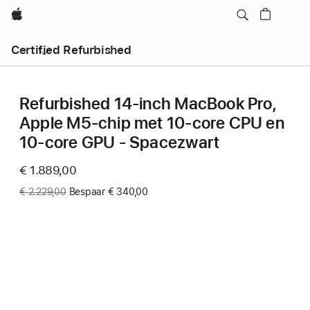
Apple
Certified Refurbished
Refurbished 14‑inch MacBook Pro,
Apple M5-chip met 10‑core CPU en
10‑core GPU - Spacezwart
Now
€ 1.889,00
Was
€ 2.229,00
Bespaar € 340,00