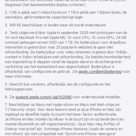
diagonaal (het daadwerkelijke display is kleiner).
2. 1 GB is gelijk aan 1 miljard bytes en 1 TB is gelijk aan 1 biljoen bytes; de
werkelijke, geformatteerde capaciteit ligt lager.
3. Wifi 6E beschikbaar in landen waar dit wordt ondersteund.
4. Tests uitgevoerd door Apple in september 2025 met prototypen van de
14-inch MacBook Pro met Apple M5, 10-core CPU, 10-core GPU, 24 GB
centraal geheugen en een SSD van 1 TB. De batterijduur voor draadloos
internetten is getest door naar 25 populaire websites te gaan met
wifiverbinding. De batterijduur voor video streamen is getest door 1080p-
content in Safari te bekijken met wifiverbinding. De beeldscherm­helderheid
was ingesteld op 8 stappen vanaf de laagste stand en de achtergrond­
verlichting van het toetsenbord was uitgeschakeld. Batterijduur is
afhankelijk van configuratie en gebruik. Zie
apple.com/benl/batteries/
voor
meer informatie.
5. Gewicht kan variëren, afhankelijk van de configuratie en het
fabricageproces.
6. Zie
support.apple.com/nl-be/102596
voor ondersteunde modellen.
7. Beschikbaar op Macs met Apple silicon en Macs met Intel-chips en
T2 Security-chips. Voor deze feature moet je op je iPhone en Mac zijn
ingelogd op dezelfde Apple Account met twee-factor-authenticatie.
Je iPhone en Mac moeten bij elkaar in de buurt zijn en op beide devices
moeten Bluetooth en wifi ingeschakeld zijn. Op je Mac mag AirPlay of
Sidecar niet actief zijn. Sommige iPhone-features (zoals de camera en
microfoon) zijn niet compatibel met ‘Synchrone iPhone-weergave’.