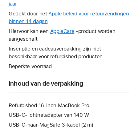
jaar
Hierdoor
wordt
Gedekt door het
Apple beleid voor retourzendingen
er
binnen 14 dagen
Hierdoor
een
wordt
Hiervoor kan een
AppleCare
Hierdoor
-product worden
nieuw
er
aangeschaft
wordt
venster
een
er
Inscriptie en cadeauverpakking zijn niet
geopend.
nieuw
een
beschikbaar voor refurbished producten
venster
nieuw
Beperkte voorraad
geopend.
venster
geopend.
Inhoud van de verpakking
Refurbished 16‑inch MacBook Pro
USB‑C-lichtnetadapter van 140 W
USB‑C-naar-MagSafe 3-kabel (2 m)