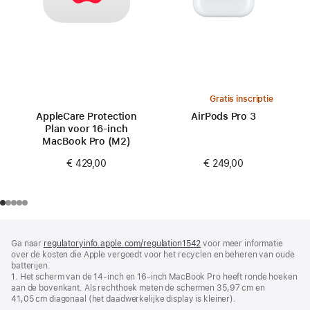
Gratis inscriptie
AppleCare Protection
AirPods Pro 3
Plan voor 16‑inch
MacBook Pro (M2)
€ 249,00
€ 429,00
Voettekst
voetnoten
Ga naar
regulatoryinfo.apple.com/regulation1542
(wordt
voor meer informatie
over de kosten die Apple vergoedt voor het recyclen en beheren van oude
in
batterijen.
nieuw
1. Het scherm van de 14‑inch en 16‑inch MacBook Pro heeft ronde hoeken
venster
aan de bovenkant. Als rechthoek meten de schermen 35,97 cm en
geopend)
41,05 cm diagonaal (het daadwerkelijke display is kleiner).