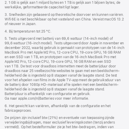
2. 1 GB is gelijk aan 1 miljard bytes en 1 TB is gelijk aan 1 biljoen bytes; de
werkelijke, geformatteerde capaciteit ligt lager.
3. Snelheden zijn gebaseerd op theoretische doorvoer en kunnen variëren.
Wifi 6E is niet beschikbaar op het vasteland van China. Vereist macOS 13.2
of nieuwer in Japan.
4. Bij temperaturen tot 25 °C.
5. Tests uitgevoerd met batterij van 69,6 wattuur (14‑inch model) of
99,6 wattuur (16‑inch model). Tests uitgevoerd door Apple in november en
december 2022, waarbij gebruik is gemaakt van prototypen van de 14‑inch
MacBook Pro met Apple M2 Pro, 12‑core CPU, 19‑core GPU, 16 GB RAM
en een SSD van 1 TB, en prototypen van de 16‑inch MacBook Pro met
Apple M2 Pro, 12‑core CPU, 19‑core GPU, 16 GB RAM en een SSD
van 1 TB. De test voor draadloos internetten meet de batterijduur door
draadloos naar 25 veelbezochte websites te gaan met een beeldscherm­
helderheid die is ingesteld op 8 stappen vanaf de laagste stand. De test
voor het afspelen van films in de Apple TV-app meet de gebruiksduur van
de batterij door 1080p HD-materiaal af te spelen met een beeldscherm­
helderheid die is ingesteld op 8 stappen vanaf de laagste stand.
Batterijduur is afhankelijk van configuratie en gebruik.
Ga naar apple.com/nl/batteries voor meer informatie.
6. Het gewicht kan variëren, afhankelijk van de configuratie en het
fabricageproces.
De prijzen zijn inclusief btw (21%) en eventuele van toepassing zijnde
verwijderingsbijdragen, maar exclusief leveringskosten (tenzij anders
vermeld). Op het bestelformulier zie je het btw-bedrag en, indien van