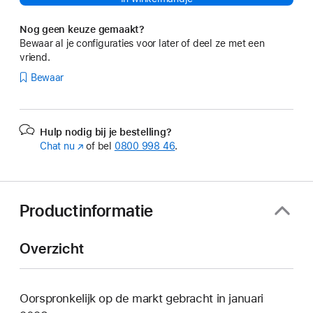
Nog geen keuze gemaakt?
Bewaar al je configuraties voor later of deel ze met een
vriend.
Bewaar
Hulp nodig bij je bestelling?
Chat nu
(Wordt
of bel
0800 998 46
.
in
nieuw
venster
geopend)
Productinformatie
Overzicht
Oorspronkelijk op de markt gebracht in januari