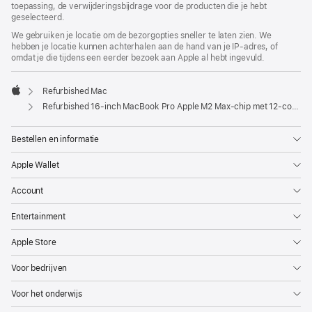
toepassing, de verwijderingsbijdrage voor de producten die je hebt
geselecteerd.
We gebruiken je locatie om de bezorgopties sneller te laten zien. We
hebben je locatie kunnen achterhalen aan de hand van je IP-adres, of
omdat je die tijdens een eerder bezoek aan Apple al hebt ingevuld.
Refurbished Mac
Apple
Refurbished 16-inch MacBook Pro Apple M2 Max-chip met 12‑core CPU en 38‑core GPU - Spacegrijs
Bestellen en informatie
Apple Wallet
Account
Entertainment
Apple Store
Voor bedrijven
Voor het onderwijs