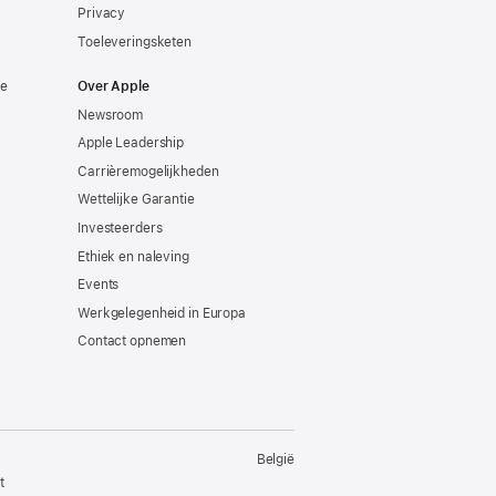
Privacy
Toeleveringsketen
ie
Over Apple
Newsroom
Apple Leadership
Carrièremogelijkheden
Wettelijke Garantie
Investeerders
Ethiek en naleving
Events
Werkgelegenheid in Europa
Contact opnemen
België
t