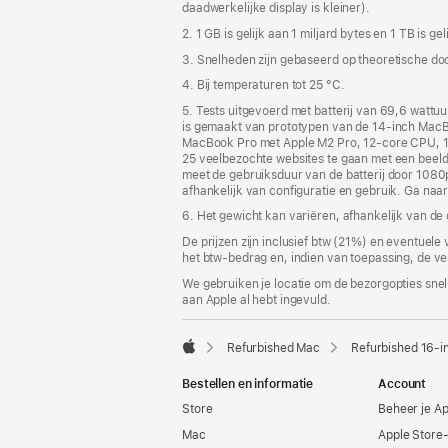
daadwerkelijke display is kleiner).
2. 1 GB is gelijk aan 1 miljard bytes en 1 TB is ge
3. Snelheden zijn gebaseerd op theoretische doo
4. Bij temperaturen tot 25 °C.
5. Tests uitgevoerd met batterij van 69,6 watt
is gemaakt van prototypen van de 14‑inch Mac
MacBook Pro met Apple M2 Pro, 12‑core CPU, 19
25 veelbezochte websites te gaan met een beelds
meet de gebruiksduur van de batterij door 1080p
afhankelijk van configuratie en gebruik. Ga naa
6. Het gewicht kan variëren, afhankelijk van de
De prijzen zijn inclusief btw (21%) en eventuele
het btw-bedrag en, indien van toepassing, de ve
We gebruiken je locatie om de bezorgopties snell
aan Apple al hebt ingevuld.
Refurbished Mac
Refurbished 16-i
Apple
Bestellen en informatie
Account
Store
Beheer je A
Mac
Apple Store