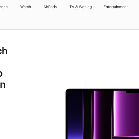
hone
Watch
AirPods
TV & Woning
Entertainment
ch
p
en