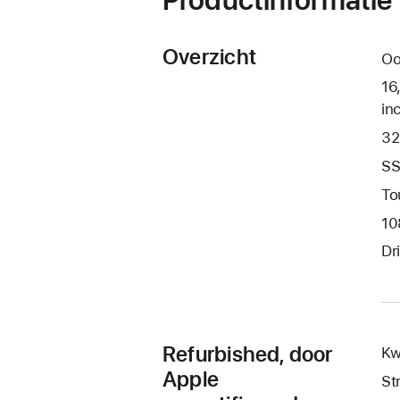
Overzicht
Oo
16
in
32
SS
To
10
Dr
Refurbished, door
Kw
Apple
St