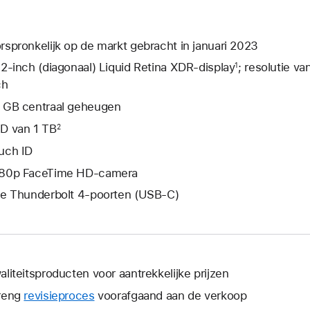
rspronkelijk op de markt gebracht in januari 2023
,2‑inch (diagonaal) Liquid Retina XDR-display
; resolutie v
1
ch
 GB centraal geheugen
D van 1 TB
2
uch ID
80p FaceTime HD-camera
ie Thunderbolt 4-poorten (USB‑C)
aliteitsproducten voor aantrekkelijke prijzen
reng
revisieproces
voorafgaand aan de verkoop