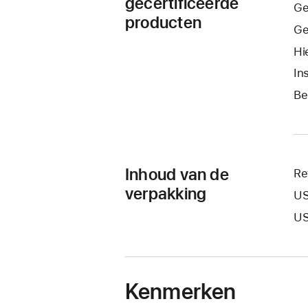
gecertificeerde
Ge
producten
Ge
Hi
In
Be
Inhoud van de
Re
verpakking
US
US
Kenmerken