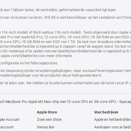
nieuw
venster
lijk aan 1 biljoen bytes; de werkelijke, geformatteerde capaciteit ligt lager.
geopend)
rvoer en kunnen variëren. Wifi 6E is niet beschikbaar op het vasteland van Chin
uur (14‑inch model) of 99,6 wattuur (16‑inch model). Tests uitgevoerd door Appl
Book Pro met Apple M2 Pro, 12‑core CPU, 19‑core GPU, 16 GB RAM en een SSD v
‑core GPU, 16 GB RAM en een SSD van 1 TB. De test voor draadloos internetten 
cherm­helderheid die is ingesteld op 8 stappen vanaf de laagste stand. De test vo
 HD-materiaal af te spelen met een beeldscherm­helderheid die is ingesteld op 8 s
r apple.com/nl/batteries voor meer informatie.
 configuratie en het fabricageproces.
 van toepassing zijnde verwijderingsbijdragen, maar exclusief leveringskosten (tenz
rwijderingsbijdrage voor de producten die je hebt geselecteerd.
er te laten zien. We hebben je locatie kunnen achterhalen aan de hand van je IP-
nch MacBook Pro Apple M2 Max-chip met 12‑core CPU en 38‑core GPU - Spaceg
Apple Store
Voor bedrijven
pple Account
Zoek een Store
Apple en het bedrijfsl
-account
Genius Bar
Aankopen voor je bedri