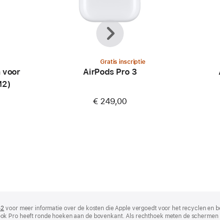
Vorige
Volgende
Gratis inscriptie
 voor
AirPods Pro 3
M2)
€ 249,00
42
(wordt
voor meer informatie over de kosten die Apple vergoedt voor het recyclen en b
ok Pro heeft ronde hoeken aan de bovenkant. Als rechthoek meten de schermen 
in