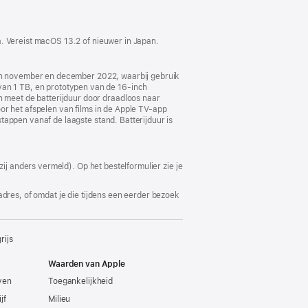
a. Vereist macOS 13.2 of nieuwer in Japan.
e in november en december 2022, waarbij gebruik
an 1 TB, en prototypen van de 16‑inch
meet de batterijduur door draadloos naar
or het afspelen van films in de Apple TV-app
tappen vanaf de laagste stand. Batterijduur is
ij anders vermeld). Op het bestelformulier zie je
adres, of omdat je die tijdens een eerder bezoek
rijs
Waarden van Apple
even
Toegankelijkheid
jf
Milieu