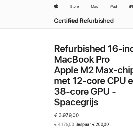
Apple
Store
Mac
iPad
iP
Certified Refurbished
Bekijk alles
Refurbished 16-in
MacBook Pro
Apple M2 Max-chi
met 12‑core CPU 
38‑core GPU -
Spacegrijs
Now
€ 3.979,00
Was
€ 4.179,00
Bespaar € 200,00