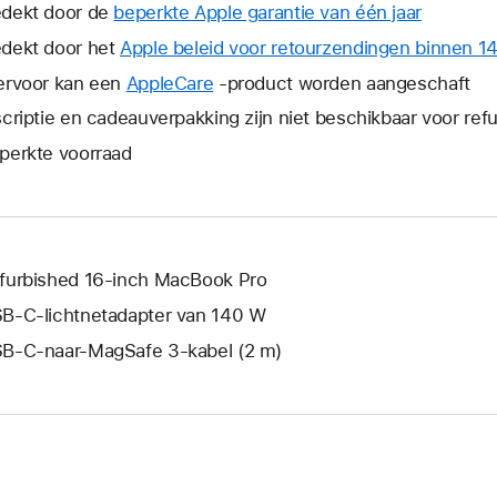
dekt door de
beperkte Apple garantie van één jaar
Hierdoor
wordt
dekt door het
Apple beleid voor retourzendingen binnen 1
er
ervoor kan een
AppleCare
Hierdoor
-product worden aangeschaft
een
wordt
scriptie en cadeauverpakking zijn niet beschikbaar voor re
nieuw
er
venster
perkte voorraad
een
geopend
nieuw
venster
geopend.
furbished 16‑inch MacBook Pro
B‑C-lichtnetadapter van 140 W
B‑C-naar-MagSafe 3-kabel (2 m)