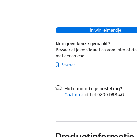
In winkelmandje
Nog geen keuze gemaakt?
Bewaar al je configuraties voor later of de
met een vriend.
Bewaar
Hulp nodig bij je bestelling?
Chat nu
(Wordt
of bel
0800 998 46.
in
nieuw
venster
geopend)
Productinformatie