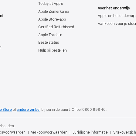
Today at Apple
Voor het onderwijs
Apple Zomerkamp
nt
Apple en het onderwijs
Apple Store-app
Aankopen voor je stud
Certified Refurbished
Apple Trade In
Bestelstatus
e
Hulp bij bestellen
e Store
of
andere winkel
bij jou in de buurt. Of
bel
0800 998 46
.
behouden.
ksvoorwaarden
Verkoopvoorwaarden
Juridische informatie
Site-overzich