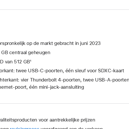
rspronkelijk op de markt gebracht in juni 2023
 GB centraal geheugen
D van 512 GB¹
orkant: twee USB‑C-poorten, één sleuf voor SDXC-kaart
hterkant: vier Thunderbolt 4-poorten, twee USB‑A-poorte
hernet-poort, één mini‑jack-aansluiting
aliteitsproducten voor aantrekkelijke prijzen
reng
revisieproces
voorafgaand aan de verkoop