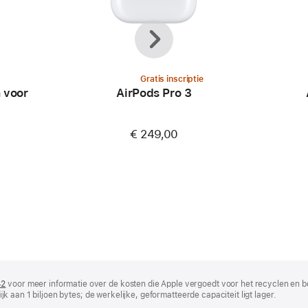
Vorige
Volgende
Gratis inscriptie
 voor
AirPods Pro 3
€ 249,00
42
(wordt
voor meer informatie over de kosten die Apple vergoedt voor het recyclen en b
lijk aan 1 biljoen bytes; de werkelijke, geformatteerde capaciteit ligt lager.
in
nieuw