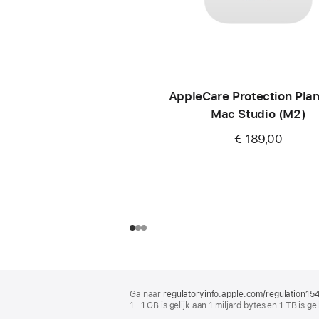
AppleCare Protection Plan
Mac Studio (M2)
€ 189,00
Voettekst
voetnoten
Ga naar
regulatoryinfo.apple.com/regulation15
1. 1 GB is gelijk aan 1 miljard bytes en 1 TB is ge