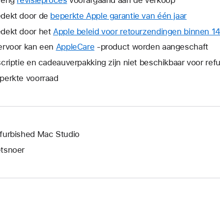
dekt door de
beperkte Apple garantie van één jaar
Hierdoor
wordt
dekt door het
Apple beleid voor retourzendingen binnen 1
er
ervoor kan een
AppleCare
Hierdoor
-product worden aangeschaft
een
wordt
scriptie en cadeauverpakking zijn niet beschikbaar voor re
nieuw
er
venster
perkte voorraad
een
geopend
nieuw
venster
geopend.
furbished Mac Studio
tsnoer