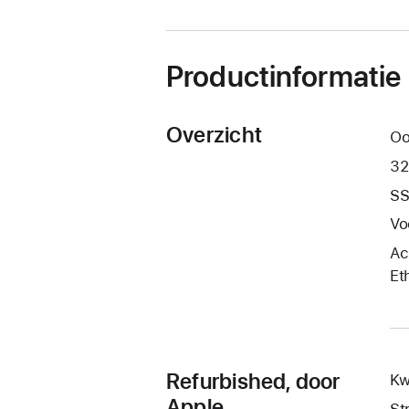
nieuw
venster
geopend)
Productinformatie
Overzicht
Oo
32
SS
Vo
Ac
Et
Refurbished, door
Kw
Apple
St