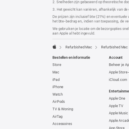
2. Snelheden zijn gebaseerd op theoretische do
3. Het gewicht kan variëren, afhankelijk van de
De prijzen zijn inclusief btw (21%) en eventuele
het btw-bedrag en, indien van toepassing, de ve
We gebruiken je locatie om de bezorgopties snell
aan Apple al hebt ingevuld.
Refurbished Mac
Refurbished Mac
Apple
Bestellen en informatie
Account
Store
Beheer je A
Mac
Apple Store
iPad
iCloud.com
iPhone
Entertainme
Watch
Apple One
AirPods
Apple TV
TV & Woning
Apple Music
AirTag
Apple Arcad
Accessoires
App Store