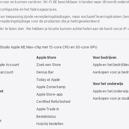
orvoer en kunnen variëren. Wi-Fi 6E beschikbaar in landen waar dit wordt onders
venster
geopend)
 configuratie en het fabricageproces.
 van toepassing zijnde verwijderingsbijdragen, maar exclusief leveringskosten (tenz
rwijderingsbijdrage voor de producten die je hebt geselecteerd.
er te laten zien. We hebben je locatie kunnen achterhalen aan de hand van je IP-
 Studio Apple M2 Max-chip met 12‑core CPU en 30‑core GPU
Apple Store
Voor bedrijven
pple Account
Zoek een Store
Apple en het bedrijfsl
-account
Genius Bar
Aankopen voor je bedri
Today at Apple
Voor het onderwijs
Apple Zomerkamp
nt
Apple en het onderwijs
Apple Store-app
Aankopen voor je stud
Certified Refurbished
Apple Trade In
Bestelstatus
e
Hulp bij bestellen