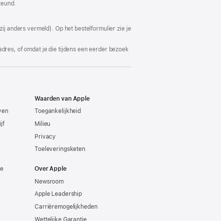
teund.
ij anders vermeld). Op het bestelformulier zie je
adres, of omdat je die tijdens een eerder bezoek
Waarden van Apple
even
Toegankelijkheid
jf
Milieu
Privacy
Toeleveringsketen
ie
Over Apple
Newsroom
Apple Leadership
Carrièremogelijkheden
Wettelijke Garantie