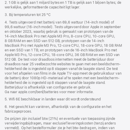
2. 1 GB is gelijk aan 1 miljard bytes en 1 TB is gelijk aan 1 biljoen bytes; de
werkelijke, geformatteerde capaciteit ligt lager.
3. Bij temperaturen tot 25 °C
4. Tests uitgevoerd met batterij van 69,6 wattuur (14‑inch model) of
99,6 wattuur (16‑inch model). Tests uitgevoerd door Apple in september
en oktober 2023, waarbij gebruik is gemaakt van prototypen van de
14‑inch MacBook Pro met Apple M3 Pro, 8‑core CPU, 10‑core GPU,
8 GB RAM en een SSD van 512 GB; prototypen van de 14‑inch
MacBook Pro met Apple M3 Pro, 12‑core CPU, 18‑core GPU, 18 GB RAM
en een SSD van 1 TB; en prototypen van de 16‑inch MacBook Pro met
Apple M3 Pro, 12‑core CPU, 18‑core GPU, 36 GB RAM en een SSD van
512 GB. De test voor draadloos internetten meet de batterijduur door
draadloos naar 25 veelbezochte websites te gaan met een beeldscherm­
helderheid die is ingesteld op 8 stappen vanaf de laagste stand. De test
voor het afspelen van films in de Apple TV-app meet de gebruiksduur van
de batterij door 1080p HD-materiaal af te spelen met een beeldscherm­
helderheid die is ingesteld op 8 stappen vanaf de laagste stand.
Batterijduur is afhankelijk van configuratie en gebruik.
Ga naar apple.com/benl/batteries voor meer informatie.
5. Wifi 6E beschikbaar in landen waar dit wordt ondersteund
6. Het gewicht kan variëren, afhankelijk van de configuratie en het
fabricageproces.
De prijzen zijn inclusief btw (21%) en eventuele van toepassing zijnde
verwijderingsbijdragen, maar exclusief leveringskosten (tenzij anders
vermeld). Op het bestelformulier zie je het btw-bedrag en, indien van