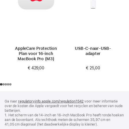
AppleCare Protection
USB‑C-naar-USB-
Plan voor 16‑inch
adapter
MacBook Pro (M3)
€ 25,00
€ 429,00
Voettekst
voetnoten
Ga naar
regulatoryinfo.apple.com/regulation1542
(wordt
voor meer informatie
over de kosten die Apple vergoedt voor het recyclen en beheren van oude
in
batterijen.
nieuw
1. Het scherm van de 14‑inch en 16‑inch MacBook Pro heeft ronde hoeken
venster
aan de bovenkant. Als rechthoek meten de schermen 35,97 cm en
geopend)
41,05 cm diagonaal (het daadwerkelijke display is kleiner).