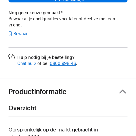
Nog geen keuze gemaakt?
Bewaar al je configuraties voor later of deel ze met een
vriend.
Bewaar
Hulp nodig bij je bestelling?
Chat nu
(Wordt
of bel
0800 998 46
.
in
nieuw
venster
geopend)
Productinformatie
Overzicht
Oorspronkelijk op de markt gebracht in