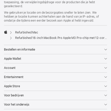
toepassing, de verwijderingsbijdrage voor de producten die je hebt
geselecteerd.
We gebruiken je locatie om de bezorgopties sneller te laten zien. We
hebben je locatie kunnen achterhalen aan de hand van je IP-adres, of
omdat je die tijdens een eerder bezoek aan Apple al hebt ingevuld.
Refurbished Mac
Apple
Refurbished 16‑inch MacBook Pro Apple M3 Pro-chip met 12‑core CPU en 18‑core GPU - Zilver
Bestellen en informatie
Apple Wallet
Account
Entertainment
Apple Store
Voor bedrijven
Voor het onderwijs