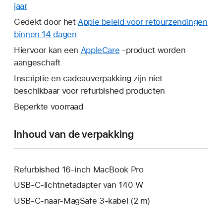
jaar
Hierdoor
wordt
Gedekt door het
Apple beleid voor retourzendingen
er
binnen 14 dagen
Hierdoor
een
wordt
Hiervoor kan een
AppleCare
Hierdoor
-product worden
nieuw
er
aangeschaft
wordt
venster
een
er
Inscriptie en cadeauverpakking zijn niet
geopend.
nieuw
een
beschikbaar voor refurbished producten
venster
nieuw
Beperkte voorraad
geopend.
venster
geopend.
Inhoud van de verpakking
Refurbished 16‑inch MacBook Pro
USB‑C-lichtnetadapter van 140 W
USB‑C-naar-MagSafe 3-kabel (2 m)