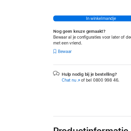
In winkelmandje
Nog geen keuze gemaakt?
Bewaar al je configuraties voor later of de
met een vriend.
Bewaar
Hulp nodig bij je bestelling?
Chat nu
(Wordt
of bel
0800 998 46.
in
nieuw
venster
geopend)
Productinformatie