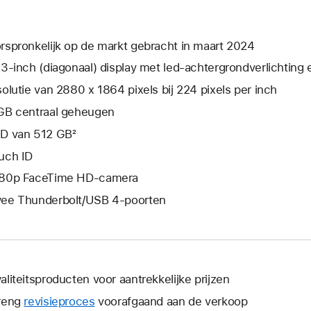
rspronkelijk op de markt gebracht in maart 2024
,3‑inch (diagonaal) display met led-achtergrond­­­­verlichting
solutie van 2880 x 1864 pixels bij 224 pixels per inch
GB centraal geheugen
D van 512 GB²
uch ID
80p FaceTime HD-camera
ee Thunderbolt/USB 4-poorten
aliteitsproducten voor aantrekkelijke prijzen
reng
revisieproces
voorafgaand aan de verkoop