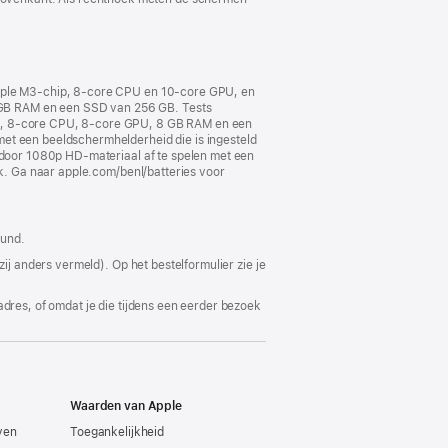
 Apple M3‑chip, 8‑core CPU en 10‑core GPU, en
 GB RAM en een SSD van 256 GB. Tests
hip, 8‑core CPU, 8‑core GPU, 8 GB RAM en een
et een beeldscherm­helderheid die is ingesteld
j door 1080p HD-materiaal af te spelen met een
ik. Ga naar apple.com/benl/batteries voor
eund.
ij anders vermeld). Op het bestelformulier zie je
adres, of omdat je die tijdens een eerder bezoek
Waarden van Apple
even
Toegankelijkheid