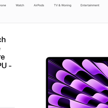
hone
Watch
AirPods
TV & Woning
Entertainment
ch
e
re
PU -