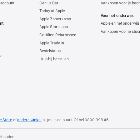
-account
Genius Bar
Aankopen voor je bedri
Today at Apple
Voor het onderwijs
Apple Zomerkamp
nt
Apple en het onderwijs
Apple Store-app
Aankopen voor je stud
Certified Refurbished
Apple Trade In
Bestelstatus
e
Hulp bij bestellen
e Store
of
andere winkel
bij jou in de buurt. Of
bel
0800 998 46
.
behouden.