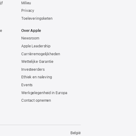
jf
Milieu
Privacy
Toeleveringsketen
ie
Over Apple
Newsroom
Apple Leadership
Carrièremogelijkheden
Wettelijke Garantie
Investeerders
Ethiek en naleving
Events
Werkgelegenheid in Europa
Contact opnemen
België