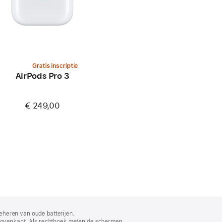
Gratis inscriptie
AirPods Pro 3
€ 249,00
eheren van oude batterijen.
bovenkant. Als rechthoek meten de schermen