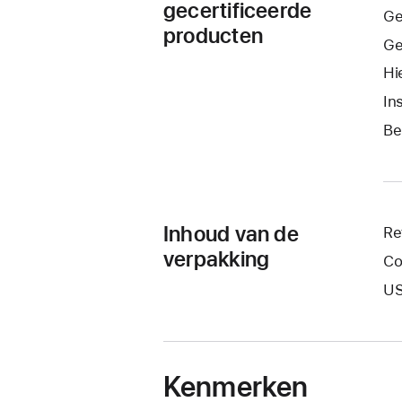
gecertificeerde
Ge
producten
Ge
Hi
In
Be
Inhoud van de
Re
verpakking
Co
US
Kenmerken