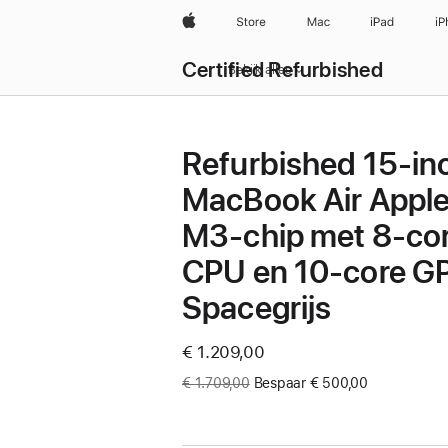
Apple
Store
Mac
iPad
iP
Certified Refurbished
Bekijk alles
Refurbished 15-in
MacBook Air Appl
M3-chip met 8‑co
CPU en 10‑core G
Spacegrijs
Now
€ 1.209,00
Was
€ 1.709,00
Bespaar € 500,00