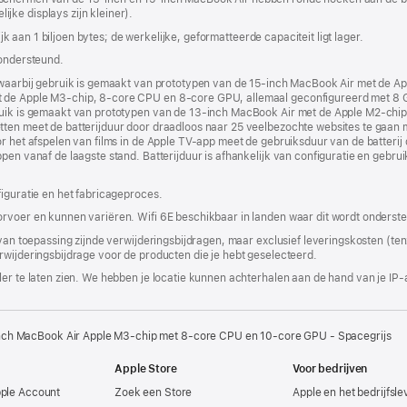
ke displays zijn kleiner).
nieuw
venster
lijk aan 1 biljoen bytes; de werkelijke, geformatteerde capaciteit ligt lager.
geopend)
 ondersteund.
, waarbij gebruik is gemaakt van prototypen van de 15‑inch MacBook Air met de
t de Apple M3‑chip, 8‑core CPU en 8‑core GPU, allemaal geconfigureerd met 8
bruik is gemaakt van prototypen van de 13‑inch MacBook Air met de Apple M2‑c
ten meet de batterijduur door draadloos naar 25 veelbezochte websites te gaan m
or het afspelen van films in de Apple TV-app meet de gebruiksduur van de batteri
ppen vanaf de laagste stand. Batterijduur is afhankelijk van configuratie en gebru
figuratie en het fabricageproces.
orvoer en kunnen variëren. Wifi 6E beschikbaar in landen waar dit wordt onderst
 van toepassing zijnde verwijderingsbijdragen, maar exclusief leveringskosten (tenz
rwijderingsbijdrage voor de producten die je hebt geselecteerd.
er te laten zien. We hebben je locatie kunnen achterhalen aan de hand van je IP-
nch MacBook Air Apple M3-chip met 8‑core CPU en 10‑core GPU - Spacegrijs
Apple Store
Voor bedrijven
pple Account
Zoek een Store
Apple en het bedrijfsl