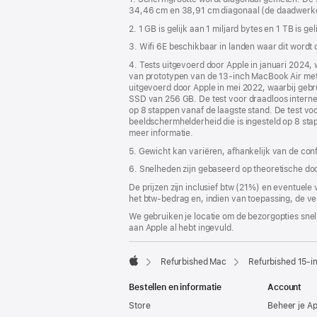
34,46 cm en 38,91 cm diagonaal (de daadwerkelij
2. 1 GB is gelijk aan 1 miljard bytes en 1 TB is ge
3. Wifi 6E beschikbaar in landen waar dit wordt
4. Tests uitgevoerd door Apple in januari 2024
van prototypen van de 13‑inch MacBook Air me
uitgevoerd door Apple in mei 2022, waarbij ge
SSD van 256 GB. De test voor draadloos internet
op 8 stappen vanaf de laagste stand. De test vo
beeldscherm­helderheid die is ingesteld op 8 sta
meer informatie.
5. Gewicht kan variëren, afhankelijk van de con
6. Snelheden zijn gebaseerd op theoretische do
De prijzen zijn inclusief btw (21%) en eventuele
het btw-bedrag en, indien van toepassing, de ve
We gebruiken je locatie om de bezorgopties snell
aan Apple al hebt ingevuld.
Refurbished Mac
Refurbished 15-i
Apple
Bestellen en informatie
Account
Store
Beheer je A