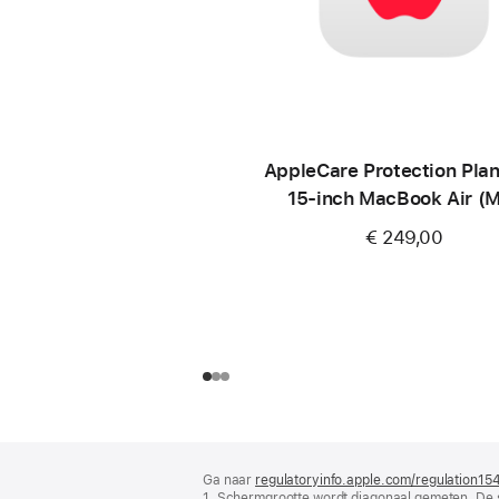
AppleCare Protection Plan
15‑inch MacBook Air (
€ 249,00
Voettekst
voetnoten
Ga naar
regulatoryinfo.apple.com/regulation15
1. Schermgrootte wordt diagonaal gemeten. De