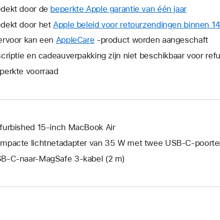
dekt door de
beperkte Apple garantie van één jaar
Hierdoor
wordt
dekt door het
Apple beleid voor retourzendingen binnen 1
er
ervoor kan een
AppleCare
Hierdoor
-product worden aangeschaft
een
wordt
scriptie en cadeauverpakking zijn niet beschikbaar voor re
nieuw
er
venster
perkte voorraad
een
geopend
nieuw
venster
geopend.
furbished 15‑inch MacBook Air
mpacte lichtnetadapter van 35 W met twee USB‑C-poorte
B‑C-naar-MagSafe 3-kabel (2 m)