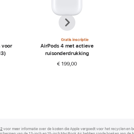
Vorige
Volgende
Gratis inscriptie
 voor
AirPods 4 met actieve
M3)
ruisonderdrukking
€ 199,00
42
(wordt
voor meer informatie over de kosten die Apple vergoedt voor het recyclen en b
 schermen van de 13‑inch en 15‑inch MacBook Air hebben ronde hoeken aan de 
in