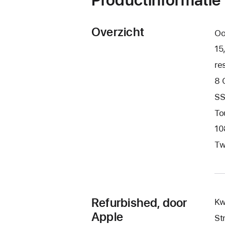
Overzicht
Oo
15
re
8 
SS
To
10
Tw
Refurbished, door
Kw
Apple
St