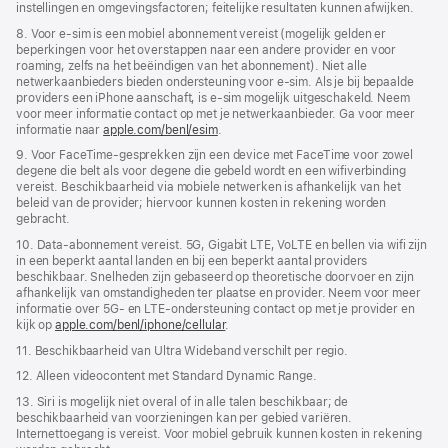
instellingen en omgevingsfactoren; feitelijke resultaten kunnen afwijken.
8. Voor e-sim is een mobiel abonnement vereist (mogelijk gelden er
beperkingen voor het overstappen naar een andere provider en voor
roaming, zelfs na het beëindigen van het abonnement). Niet alle
netwerkaanbieders bieden ondersteuning voor e‑sim. Als je bij bepaalde
providers een iPhone aanschaft, is e-sim mogelijk uitgeschakeld. Neem
voor meer informatie contact op met je netwerkaanbieder. Ga voor meer
informatie naar
apple.com/benl/esim
.
9. Voor FaceTime-gesprekken zijn een device met FaceTime voor zowel
degene die belt als voor degene die gebeld wordt en een wifi­­verbinding
vereist. Beschikbaarheid via mobiele netwerken is afhankelijk van het
beleid van de provider; hiervoor kunnen kosten in rekening worden
gebracht.
10. Data-abonnement vereist. 5G, Gigabit LTE, VoLTE en bellen via wifi zijn
in een beperkt aantal landen en bij een beperkt aantal providers
beschikbaar. Snelheden zijn gebaseerd op theoretische doorvoer en zijn
afhankelijk van omstandigheden ter plaatse en provider. Neem voor meer
informatie over 5G- en LTE-ondersteuning contact op met je provider en
kijk op
apple.com/benl/iphone/cellular
.
11. Beschikbaarheid van Ultra Wideband verschilt per regio.
12. Alleen videocontent met Standard Dynamic Range.
13. Siri is mogelijk niet overal of in alle talen beschikbaar; de
beschikbaarheid van voorzieningen kan per gebied variëren.
Internettoegang is vereist. Voor mobiel gebruik kunnen kosten in rekening