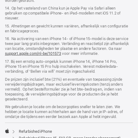
worden gebracht.
14. Op het vasteland van China kun je Apple Pay via Safari alleen
gebruiken op compatibele iPhone‑ en iPad-modellen met iOS 11.2 of
nieuwer.
15. Afmetingen en gewicht kunnen variëren, afhankelijk van configuratie
en fabricageproces.
16. Na activering van een iPhone 14- of iPhone 15-model is deze service
twee jaar lang gratis inbegrepen. Verbinding en reactie­tijd zijn afhankelijk
van locatie, omstandigheden ter plaatse en andere factoren. Ga naar
support.apple.com/nl-be/101573
voor meer informatie.
17. Bij een ernstig auto-ongeluk kunnen iPhone 14, iPhone 14 Pro,
iPhone 15 en iPhone 15 Pro hulp inschakelen. Vereist mobieledata­
verbinding, of ‘Bellen via wifi’ moet zijn ingeschakeld.
De prijzen zijn inclusief btw (21%) en eventuele van toepassing zijnde
verwijderingsbijdragen, maar exclusief leveringskosten (tenzij anders
vermeld). Op het bestelformulier zie je het btw-bedrag en, indien van
toepassing, de verwijderingsbijdrage voor de producten die je hebt
geselecteerd.
We gebruiken je locatie om de bezorgopties sneller te laten zien. We
hebben je locatie kunnen achterhalen aan de hand van je IP-adres, of
omdat je die tijdens een eerder bezoek aan Apple al hebt ingevuld.
Refurbished iPhone
Apple