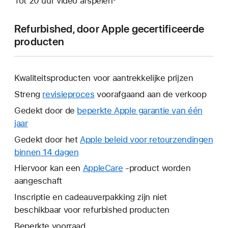
Tot 20 uur video afspelen⁵
Refurbished, door Apple gecertificeerde
producten
Kwaliteitsproducten voor aantrekkelijke prijzen
Streng
revisieproces
voorafgaand aan de verkoop
Gedekt door de
beperkte Apple garantie van één
jaar
Hierdoor
wordt
Gedekt door het
Apple beleid voor retourzendingen
er
binnen 14 dagen
Hierdoor
een
wordt
Hiervoor kan een
AppleCare
Hierdoor
-product worden
nieuw
er
aangeschaft
wordt
venster
een
er
Inscriptie en cadeauverpakking zijn niet
geopend.
nieuw
een
beschikbaar voor refurbished producten
venster
nieuw
Beperkte voorraad