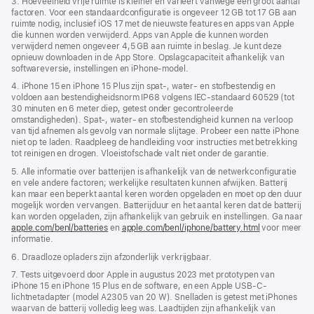
3. Hoeveelheid vrije ruimte is kleiner en varieert vanwege een groot aantal
factoren. Voor een standaardconfiguratie is ongeveer 12 GB tot 17 GB aan
ruimte nodig, inclusief iOS 17 met de nieuwste features en apps van Apple
die kunnen worden verwijderd. Apps van Apple die kunnen worden
verwijderd nemen ongeveer 4,5 GB aan ruimte in beslag. Je kunt deze
opnieuw downloaden in de App Store. Opslagcapaciteit afhankelijk van
softwareversie, instellingen en iPhone-model.
4. iPhone 15 en iPhone 15 Plus zijn spat‑, water‑ en stofbestendig en
voldoen aan bestendigheidsnorm IP68 volgens IEC‑standaard 60529 (tot
30 minuten en 6 meter diep, getest onder gecontroleerde
omstandigheden). Spat-, water‑ en stof­­bestendigheid kunnen na verloop
van tijd afnemen als gevolg van normale slijtage. Probeer een natte iPhone
niet op te laden. Raadpleeg de handleiding voor instructies met betrekking
tot reinigen en drogen. Vloeistof­­schade valt niet onder de garantie.
5. Alle informatie over batterijen is afhankelijk van de netwerkconfiguratie
en vele andere factoren; werkelijke resultaten kunnen afwijken. Batterij
kan maar een beperkt aantal keren worden opgeladen en moet op den duur
mogelijk worden vervangen. Batterijduur en het aantal keren dat de batterij
kan worden opgeladen, zijn afhankelijk van gebruik en instellingen. Ga naar
apple.com/benl/batteries
en
apple.com/benl/iphone/battery.html
voor meer
informatie.
6. Draadloze opladers zijn afzonderlijk verkrijgbaar.
7. Tests uitgevoerd door Apple in augustus 2023 met prototypen van
iPhone 15 en iPhone 15 Plus en de software, en een Apple USB‑C-
lichtnetadapter (model A2305 van 20 W). Snelladen is getest met iPhones
waarvan de batterij volledig leeg was. Laadtijden zijn afhankelijk van