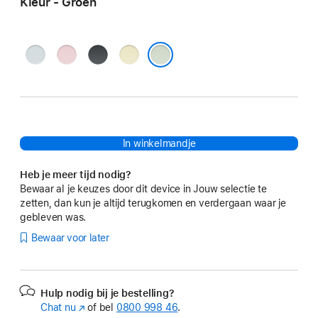
Kleur - Groen
Blauw
Roze
Zwart
Geel
Groen
In winkelmandje
Heb je meer tijd nodig?
Bewaar al je keuzes door dit device in Jouw selectie te
zetten, dan kun je altijd terugkomen en verdergaan waar je
gebleven was.
Bewaar voor later
Hulp nodig bij je bestelling?
Chat nu
(Wordt
of bel
0800 998 46
.