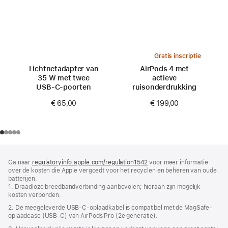
Gratis inscriptie
Lichtnetadapter van
AirPods 4 met
35 W met twee
actieve
USB‑C-poorten
ruisonderdrukking
€ 65,00
€ 199,00
Voettekst
voetnoten
Ga naar
regulatoryinfo.apple.com/regulation1542
(wordt
voor meer informatie
over de kosten die Apple vergoedt voor het recyclen en beheren van oude
in
batterijen.
nieuw
1. Draadloze breedbandverbinding aanbevolen; hieraan zijn mogelijk
venster
kosten verbonden.
geopend)
2. De meegeleverde USB‑C-oplaadkabel is compatibel met de MagSafe-
oplaadcase (USB‑C) van AirPods Pro (2e generatie).