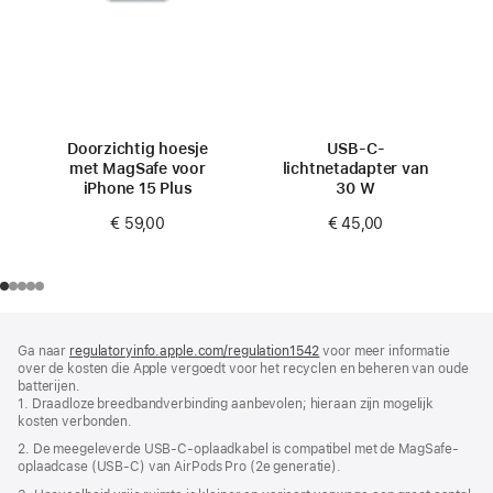
Doorzichtig hoesje
USB‑C-
met MagSafe voor
lichtnetadapter van
iPhone 15 Plus
30 W
€ 59,00
€ 45,00
Voettekst
voetnoten
Ga naar
regulatoryinfo.apple.com/regulation1542
(wordt
voor meer informatie
over de kosten die Apple vergoedt voor het recyclen en beheren van oude
in
batterijen.
nieuw
1. Draadloze breedbandverbinding aanbevolen; hieraan zijn mogelijk
venster
kosten verbonden.
geopend)
2. De meegeleverde USB‑C-oplaadkabel is compatibel met de MagSafe-
oplaadcase (USB‑C) van AirPods Pro (2e generatie).