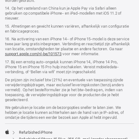
worden gebracht.
14. Op het vasteland van China kun je Apple Pay via Safari alleen
gebruiken op compatibele iPhone‑ en iPad-modellen met iOS 11.2 of
nieuwer.
15. Afmetingen en gewicht kunnen variëren, afhankelijk van configuratie
en fabricageproces.
16. Na activering van een iPhone 14- of iPhone 15-model is deze service
twee jaar lang gratis inbegrepen. Verbinding en reactie­tijd zijn afhankelijk
van locatie, omstandigheden ter plaatse en andere factoren. Ga naar
support.apple.com/nl-be/101573
voor meer informatie.
17. Bij een ernstig auto-ongeluk kunnen iPhone 14, iPhone 14 Pro,
iPhone 15 en iPhone 15 Pro hulp inschakelen. Vereist mobieledata­
verbinding, of ‘Bellen via wifi’ moet zijn ingeschakeld.
De prijzen zijn inclusief btw (21%) en eventuele van toepassing zijnde
verwijderingsbijdragen, maar exclusief leveringskosten (tenzij anders
vermeld). Op het bestelformulier zie je het btw-bedrag en, indien van
toepassing, de verwijderingsbijdrage voor de producten die je hebt
geselecteerd.
We gebruiken je locatie om de bezorgopties sneller te laten zien. We
hebben je locatie kunnen achterhalen aan de hand van je IP-adres, of
omdat je die tijdens een eerder bezoek aan Apple al hebt ingevuld.
Refurbished iPhone
Apple