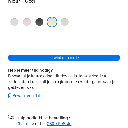
Kleur - Geel
Blauw
Roze
Zwart
Groen
Geel
In winkelmandje
Heb je meer tijd nodig?
Bewaar al je keuzes door dit device in Jouw selectie te
zetten, dan kun je altijd terugkomen en verdergaan waar je
gebleven was.
Bewaar voor later
Hulp nodig bij je bestelling?
Chat nu
(Wordt
of bel
0800 998 46
.