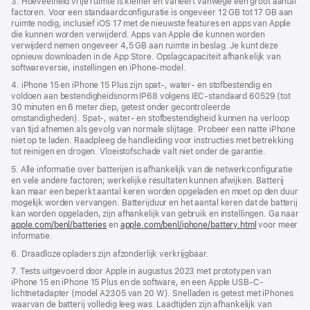
3. Hoeveelheid vrije ruimte is kleiner en varieert vanwege een groot aantal
factoren. Voor een standaardconfiguratie is ongeveer 12 GB tot 17 GB aan
ruimte nodig, inclusief iOS 17 met de nieuwste features en apps van Apple
die kunnen worden verwijderd. Apps van Apple die kunnen worden
verwijderd nemen ongeveer 4,5 GB aan ruimte in beslag. Je kunt deze
opnieuw downloaden in de App Store. Opslagcapaciteit afhankelijk van
softwareversie, instellingen en iPhone-model.
4. iPhone 15 en iPhone 15 Plus zijn spat‑, water‑ en stofbestendig en
voldoen aan bestendigheidsnorm IP68 volgens IEC‑standaard 60529 (tot
30 minuten en 6 meter diep, getest onder gecontroleerde
omstandigheden). Spat-, water‑ en stof­­bestendigheid kunnen na verloop
van tijd afnemen als gevolg van normale slijtage. Probeer een natte iPhone
niet op te laden. Raadpleeg de handleiding voor instructies met betrekking
tot reinigen en drogen. Vloeistof­­schade valt niet onder de garantie.
5. Alle informatie over batterijen is afhankelijk van de netwerkconfiguratie
en vele andere factoren; werkelijke resultaten kunnen afwijken. Batterij
kan maar een beperkt aantal keren worden opgeladen en moet op den duur
mogelijk worden vervangen. Batterijduur en het aantal keren dat de batterij
kan worden opgeladen, zijn afhankelijk van gebruik en instellingen. Ga naar
apple.com/benl/batteries
en
apple.com/benl/iphone/battery.html
voor meer
informatie.
6. Draadloze opladers zijn afzonderlijk verkrijgbaar.
7. Tests uitgevoerd door Apple in augustus 2023 met prototypen van
iPhone 15 en iPhone 15 Plus en de software, en een Apple USB‑C-
lichtnetadapter (model A2305 van 20 W). Snelladen is getest met iPhones
waarvan de batterij volledig leeg was. Laadtijden zijn afhankelijk van