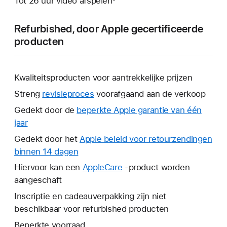
Tot 26 uur video afspelen⁵
Refurbished, door Apple gecertificeerde
producten
Kwaliteitsproducten voor aantrekkelijke prijzen
Streng
revisieproces
voorafgaand aan de verkoop
Gedekt door de
beperkte Apple garantie van één
jaar
Hierdoor
wordt
Gedekt door het
Apple beleid voor retourzendingen
er
binnen 14 dagen
Hierdoor
een
wordt
Hiervoor kan een
AppleCare
Hierdoor
-product worden
nieuw
er
aangeschaft
wordt
venster
een
er
Inscriptie en cadeauverpakking zijn niet
geopend.
nieuw
een
beschikbaar voor refurbished producten
venster
nieuw
Beperkte voorraad