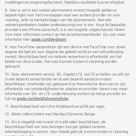
instellingen en omgevingsfactoren; feitelijke resultaten kunnen afwijken.
8. Voor e-sim is een mobiel abonnement vereist (mogelijk gelden er
beperkingen voor het overstappen naar een andere provider en voor
roaming, zelfs na het beëindigen van het abonnement). Niet alle
netwerkaanbieders bieden ondersteuning voor e‑sim. Als je bij bepaalde
providers een iPhone aanschaft, is e-sim mogelijk uitgeschakeld. Neem
voor meer informatie contact op met je netwerkaanbieder. Ga voor meer
informatie naar
apple.com/benl/esim
.
9. Voor FaceTime-gesprekken zijn een device met FaceTime voor zowel
degene die belt als voor degene die gebeld wordt en een wifi­­verbinding
vereist. Beschikbaarheid via mobiele netwerken is afhankelijk van het
beleid van de provider; hiervoor kunnen kosten in rekening worden
gebracht.
10. Data-abonnement vereist. 5G, Gigabit LTE, VoLTE en bellen via wifi zijn
in een beperkt aantal landen en bij een beperkt aantal providers
beschikbaar. Snelheden zijn gebaseerd op theoretische doorvoer en zijn
afhankelijk van omstandigheden ter plaatse en provider. Neem voor meer
informatie over 5G- en LTE-ondersteuning contact op met je provider en
kijk op
apple.com/benl/iphone/cellular
.
11. Beschikbaarheid van Ultra Wideband verschilt per regio.
12. Alleen videocontent met Standard Dynamic Range.
13. Siri is mogelijk niet overal of in alle talen beschikbaar; de
beschikbaarheid van voorzieningen kan per gebied variëren.
Internettoegang is vereist. Voor mobiel gebruik kunnen kosten in rekening