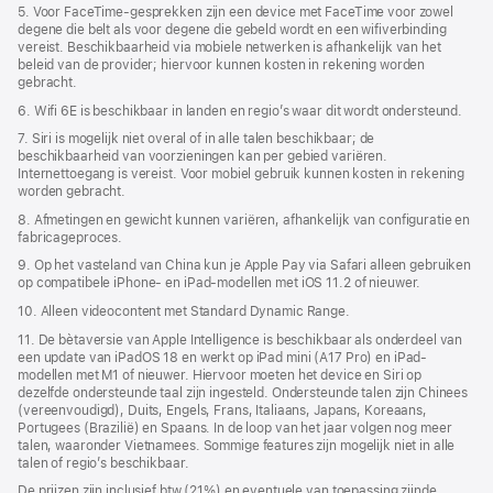
5. Voor FaceTime-gesprekken zijn een device met FaceTime voor zowel
degene die belt als voor degene die gebeld wordt en een wifiverbinding
vereist. Beschikbaarheid via mobiele netwerken is afhankelijk van het
beleid van de provider; hiervoor kunnen kosten in rekening worden
gebracht.
6. Wifi 6E is beschikbaar in landen en regio’s waar dit wordt ondersteund.
7. Siri is mogelijk niet overal of in alle talen beschikbaar; de
beschikbaarheid van voorzieningen kan per gebied variëren.
Internettoegang is vereist. Voor mobiel gebruik kunnen kosten in rekening
worden gebracht.
8. Afmetingen en gewicht kunnen variëren, afhankelijk van configuratie en
fabricageproces.
9. Op het vasteland van China kun je Apple Pay via Safari alleen gebruiken
op compatibele iPhone‑ en iPad-modellen met iOS 11.2 of nieuwer.
10. Alleen videocontent met Standard Dynamic Range.
11. De bètaversie van Apple Intelligence is beschikbaar als onderdeel van
een update van iPadOS 18 en werkt op iPad mini (A17 Pro) en iPad-
modellen met M1 of nieuwer. Hiervoor moeten het device en Siri op
dezelfde ondersteunde taal zijn ingesteld. Ondersteunde talen zijn Chinees
(vereenvoudigd), Duits, Engels, Frans, Italiaans, Japans, Koreaans,
Portugees (Brazilië) en Spaans. In de loop van het jaar volgen nog meer
talen, waaronder Vietnamees. Sommige features zijn mogelijk niet in alle
talen of regio’s beschikbaar.
De prijzen zijn inclusief btw (21%) en eventuele van toepassing zijnde