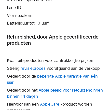
Face ID
Vier speakers
Batterijduur tot 10 uur²
Refurbished, door Apple gecertificeerde
producten
Kwaliteitsproducten voor aantrekkelijke prijzen
Streng
revisieproces
voorafgaand aan de verkoop
Gedekt door de
beperkte Apple garantie van één
jaar
Hierdoor
wordt
Gedekt door het
Apple beleid voor retourzendingen
er
binnen 14 dagen
Hierdoor
een
wordt
Hiervoor kan een
AppleCare
Hierdoor
-product worden
nieuw
er