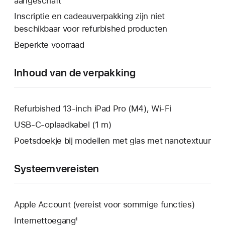
aangeschaft
wordt
venster
een
er
Inscriptie en cadeauverpakking zijn niet
geopend.
nieuw
een
beschikbaar voor refurbished producten
venster
nieuw
Beperkte voorraad
geopend.
venster
geopend.
Inhoud van de verpakking
Refurbished 13‑inch iPad Pro (M4), Wi-Fi
USB‑C-oplaadkabel (1 m)
Poetsdoekje bij modellen met glas met nanotextuur
Systeemvereisten
Apple Account (vereist voor sommige functies)
Internettoegang¹