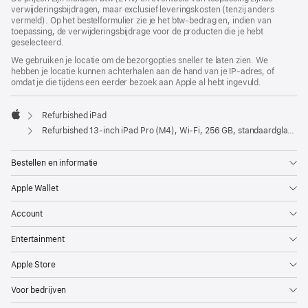
verwijderingsbijdragen, maar exclusief leveringskosten (tenzij anders
vermeld). Op het bestelformulier zie je het btw-bedrag en, indien van
toepassing, de verwijderingsbijdrage voor de producten die je hebt
geselecteerd.
We gebruiken je locatie om de bezorgopties sneller te laten zien. We
hebben je locatie kunnen achterhalen aan de hand van je IP-adres, of
omdat je die tijdens een eerder bezoek aan Apple al hebt ingevuld.
Refurbished iPad
Apple
Refurbished 13‑inch iPad Pro (M4), Wi-Fi, 256 GB, standaardglas, Spacezwart
Bestellen en informatie
Apple Wallet
Account
Entertainment
Apple Store
Voor bedrijven