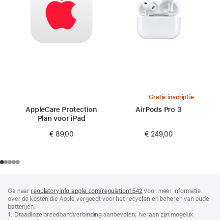
Gratis inscriptie
AppleCare Protection
AirPods Pro 3
Plan voor iPad
€ 249,00
€ 89,00
Voettekst
voetnoten
Ga naar
regulatoryinfo.apple.com/regulation1542
(wordt
voor meer informatie
over de kosten die Apple vergoedt voor het recyclen en beheren van oude
in
batterijen.
nieuw
1. Draadloze breedbandverbinding aanbevolen; hieraan zijn mogelijk
venster