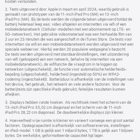
kosten verbonden.
geopend)
2. Tests uitgevoerd door Apple in maart en april 2024, waarbij gebruik is
gemaakt van prototypen van de 11‑inch iPad Pro (M4) en 13‑inch
iPad Pro (M4). Bij de tests werden de volgende taken uitgevoerd totdat de
batterij helemaal leeg was: video afspelen en internetten via wifi of een
mobiele­data­netwerk (Cellular-modellen met een abonnement op LTE- en
5G‑netwerken). Het gebruikte videomateriaal was een herhaalde film van
2 uur en 23 minuten die was aangeschaft in de iTunes Store. De tests voor
internetten via wifi en een mobiele­data­netwerk werden uitgevoerd met een
speciale webserver. Hierbij werden 20 populaire webpagina’s bezocht.
De tests werden uitgevoerd met standaard­instellingen, met uitzondering
van wifi (gekoppeld aan een netwerk, behalve bij internetten via een
mobiele­­data­­netwerk), de wififunctie die vraagt om in te loggen op
netwerken (uitgeschakeld), de functie voor automatische helderheids­
bepaling (uitgeschakeld), helderheid (ingesteld op 50%) en WPA2-
codering (ingeschakeld). Batterijduur is afhankelijk van de instellingen van
het device, het gebruik, het netwerk en vele andere factoren. Voor de
batterijtests zijn specifieke iPads gebruikt; feitelijke resultaten kunnen
afwijken.
3. Displays hebben ronde hoeken. Als rechthoek meet het scherm van de
13‑inch iPad Pro 33,02 cm diagonaal en het scherm van de 11‑inch
iPad Pro 28,22 cm diagonaal. De daadwerkelijke displays zijn kleiner.
4. Hoeveelheid vrije ruimte is kleiner en varieert vanwege een groot aantal
factoren. Opslagcapaciteit is afhankelijk van softwareversie, instellingen
en iPad‑model. 1 GB is gelijk aan 1 miljard bytes; 1 TB is gelijk aan 1 biljoen
bytes. De werkelijke, geformatteerde capaciteit ligt lager.