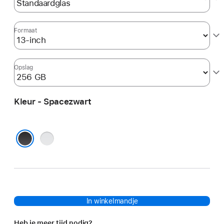
Formaat
Opslag
Kleur - Spacezwart
Zilver
Spacezwart
In winkelmandje
Heb je meer tijd nodig?