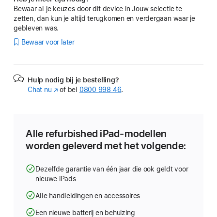
Bewaar al je keuzes door dit device in Jouw selectie te
zetten, dan kun je altijd terugkomen en verdergaan waar je
gebleven was.
Bewaar voor later
Hulp nodig bij je bestelling?
Chat nu
(Wordt
of bel
0800 998 46
.
in
nieuw
venster
geopend)
Alle refurbished iPad-modellen
worden geleverd met het volgende:
Dezelfde garantie van één jaar die ook geldt voor
nieuwe iPads
Alle handleidingen en accessoires
Een nieuwe batterij en behuizing