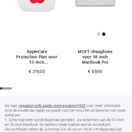
AppleCare
MOFT-draaghoes
Protection Plan voor
voor 14-inch
13‑inch
MacBook Pro
MacBook Air (M4)
€ 219,00
€ 69,95
Voettekst
voetnoten
Ga naar
regulatoryinfo.apple.com/regulation1542
(wordt
voor meer informatie
over de kosten die Apple vergoedt voor het recyclen en beheren van oude
in
batterijen.
nieuw
1. Schermgrootte wordt diagonaal gemeten. De schermen van de 13‑inch
venster
en 15‑inch MacBook Air hebben ronde hoeken aan de bovenkant.
geopend)
Als rechthoek meten de schermen 34,46 cm en 38,91 cm diagonaal (de