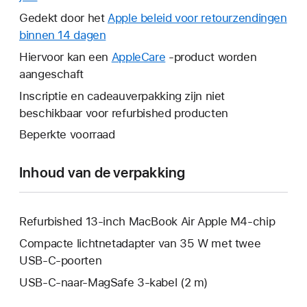
wordt
Gedekt door het
Apple beleid voor retourzendingen
er
binnen 14 dagen
Hierdoor
een
wordt
Hiervoor kan een
AppleCare
Hierdoor
-product worden
nieuw
er
aangeschaft
wordt
venster
een
er
Inscriptie en cadeauverpakking zijn niet
geopend.
nieuw
een
beschikbaar voor refurbished producten
venster
nieuw
Beperkte voorraad
geopend.
venster
geopend.
Inhoud van de verpakking
Refurbished 13-inch MacBook Air Apple M4-chip
Compacte lichtnetadapter van 35 W met twee
USB‑C-poorten
USB‑C-naar-MagSafe 3-kabel (2 m)