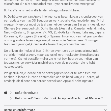
Sidecar niet actief zijn. Sommige iPhone-features (zoals de camera en
microfoon) zijn niet compatibel met ‘Synchrone iPhone-weergave’.
8. FaceTime is niet in alle landen of regio’s beschikbaar.
9. De bètaversie van Apple Intelligence is beschikbaar als onderdeel van
een update van macOS Sequoia en werkt op alle Mac-modellen met M1 of
nieuwer. Hiervoor moet de taal van het device en van Siri zijn ingesteld op
Chinees (vereenvoudigd), Duits, Engels (Australië, Canada, Ierland, India,
Nieuw-Zeeland, Singapore, VK, VS, Zuid-Afrika), Frans, Italiaans, Japans,
Koreaans, Portugees (Brazilië) of Spaans. In de loop van het jaar worden
ook nog andere talen toegevoegd, waaronder Vietnamees. Sommige
features zijn mogelijk niet in alle talen of regio’s beschikbaar.
De prijzen zijn inclusief btw (21%) en eventuele van toepassing zijnde
verwijderingsbijdragen, maar exclusief leveringskosten (tenzij anders
vermeld). Op het bestelformulier zie je het btw-bedrag en, indien van
toepassing, de verwijderingsbijdrage voor de producten die je hebt
geselecteerd.
We gebruiken je locatie om de bezorgopties sneller te laten zien. We
hebben je locatie kunnen achterhalen aan de hand van je IP-adres, of
omdat je die tijdens een eerder bezoek aan Apple al hebt ingevuld.
Refurbished Mac
Apple
Refurbished 13‑inch MacBook Air Apple M4-chip met 10‑core CPU en 10‑core GPU - Sterrenlicht
Bestellen en informatie