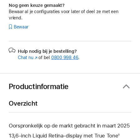
Nog geen keuze gemaakt?
Bewaar al je configuraties voor later of deel ze met een
vriend.
Bewaar
Hulp nodig bij je bestelling?
Chat nu
(Wordt
of bel
0800 998 46
.
in
nieuw
venster
geopend)
Productinformatie
Overzicht
Oorspronkelijk op de markt gebracht in maart 2025
13,6‑inch Liquid Retina‑display met True Tone¹