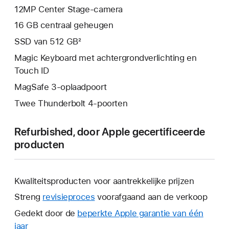
12MP Center Stage-camera
16 GB centraal geheugen
SSD van 512 GB²
Magic Keyboard met achtergrondverlichting en
Touch ID
MagSafe 3-oplaadpoort
Twee Thunderbolt 4-poorten
Refurbished, door Apple gecertificeerde
producten
Kwaliteitsproducten voor aantrekkelijke prijzen
Streng
revisieproces
voorafgaand aan de verkoop
Gedekt door de
beperkte Apple garantie van één
jaar
Hierdoor