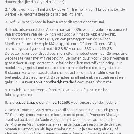
daadwerkelijke displays zijn kleiner).
2. 1 GB is gelijk aan 1 miljard bytes en 1 TB is gelijk aan 1 biljoen bytes; de
werkelijke, geformatteerde capaciteit ligt lager.
3. Wifi 6E beschikbaar in landen waar dit wordt ondersteund.
4. Tests uitgevoerd door Apple in januari 2025, waarbij gebruik is gemaakt
van prototypen van de 13‑inch MacBook Air met de Apple M4‑chip,
10‑core CPU en 8‑core GPU, en van prototypen van de 15‑inch
MacBook Air met de Apple M4‑chip, 10‑core CPU en 10‑core GPU,
allemaal geconfigureerd met 16 GB RAM en een SSD van 256 GB.
De batterijduur voor draadloos internetten is getest door naar 25 populaire
websites te gaan met wifiverbinding. De batterijduur voor video streamen is
getest door 1080p-content in Safari te bekijken met wifiverbinding. Alle
modellen zijn getest met een beeldscherm­helderheid die is ingesteld op
8 stappen vanaf de laagste stand en de achtergrond­verlichting van het
toetsenbord uitgeschakeld. Batterijduur is afhankelijk van configuratie en
gebruik. Ga naar
apple.com/benl/batteries/
voor meer informatie.
5. Gewicht kan variëren, afhankelijk van de configuratie en het
fabricageproces.
6. Zie
support.apple.com/nl-be/102596
voor ondersteunde modellen.
7. Beschikbaar op Macs met Apple silicon en Macs met Intel-chips en
T2 Security-chips. Voor deze feature moet je op je iPhone en Mac zijn
ingelogd op dezelfde Apple Account met twee-factor-authenticatie.
Je iPhone en Mac moeten bij elkaar in de buurt zijn en op beide devices
moeten Bluetooth en wifi ingeschakeld zijn. Op je Mac mag AirPlay of