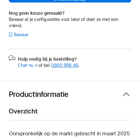
Nog geen keuze gemaakt?
Bewaar al je configuraties voor later of deel ze met een
vriend.
Bewaar
Hulp nodig bij je bestelling?
Chat nu
(Wordt
of bel
0800 998 46
.
in
nieuw
venster
geopend)
Productinformatie
Overzicht
Oorspronkelijk op de markt gebracht in maart 2025