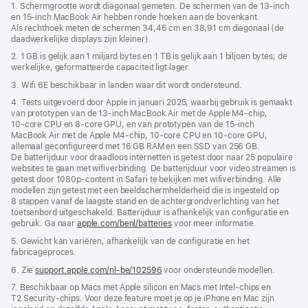
1. Schermgrootte wordt diagonaal gemeten. De schermen van de 13‑inch
venster
en 15‑inch MacBook Air hebben ronde hoeken aan de bovenkant.
geopend)
Als rechthoek meten de schermen 34,46 cm en 38,91 cm diagonaal (de
daadwerkelijke displays zijn kleiner).
2. 1 GB is gelijk aan 1 miljard bytes en 1 TB is gelijk aan 1 biljoen bytes; de
werkelijke, geformatteerde capaciteit ligt lager.
3. Wifi 6E beschikbaar in landen waar dit wordt ondersteund.
4. Tests uitgevoerd door Apple in januari 2025, waarbij gebruik is gemaakt
van prototypen van de 13‑inch MacBook Air met de Apple M4‑chip,
10‑core CPU en 8‑core GPU, en van prototypen van de 15‑inch
MacBook Air met de Apple M4‑chip, 10‑core CPU en 10‑core GPU,
allemaal geconfigureerd met 16 GB RAM en een SSD van 256 GB.
De batterijduur voor draadloos internetten is getest door naar 25 populaire
websites te gaan met wifiverbinding. De batterijduur voor video streamen is
getest door 1080p-content in Safari te bekijken met wifiverbinding. Alle
modellen zijn getest met een beeldscherm­helderheid die is ingesteld op
8 stappen vanaf de laagste stand en de achtergrond­verlichting van het
toetsenbord uitgeschakeld. Batterijduur is afhankelijk van configuratie en
gebruik. Ga naar
apple.com/benl/batteries
voor meer informatie.
5. Gewicht kan variëren, afhankelijk van de configuratie en het
fabricageproces.
6. Zie
support.apple.com/nl-be/102596
voor ondersteunde modellen.
7. Beschikbaar op Macs met Apple silicon en Macs met Intel-chips en
T2 Security-chips. Voor deze feature moet je op je iPhone en Mac zijn