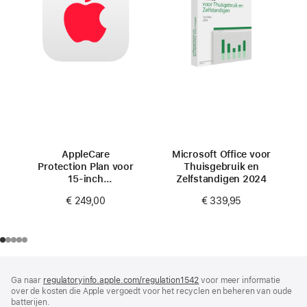
AppleCare
Microsoft Office voor
Protection Plan voor
Thuisgebruik en
15‑inch
Zelfstandigen 2024
MacBook Air (M4)
€ 249,00
€ 339,95
Voettekst
voetnoten
Ga naar
regulatoryinfo.apple.com/regulation1542
(wordt
voor meer informatie
over de kosten die Apple vergoedt voor het recyclen en beheren van oude
in
batterijen.
nieuw