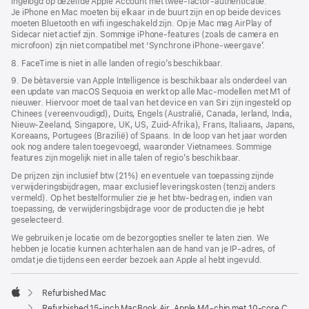
ingelogd op dezelfde Apple Account met twee-factor-authenticatie.
Je iPhone en Mac moeten bij elkaar in de buurt zijn en op beide devices
moeten Bluetooth en wifi ingeschakeld zijn. Op je Mac mag AirPlay of
Sidecar niet actief zijn. Sommige iPhone-features (zoals de camera en
microfoon) zijn niet compatibel met ‘Synchrone iPhone-weergave’.
8. FaceTime is niet in alle landen of regio’s beschikbaar.
9. De bètaversie van Apple Intelligence is beschikbaar als onderdeel van
een update van macOS Sequoia en werkt op alle Mac-modellen met M1 of
nieuwer. Hiervoor moet de taal van het device en van Siri zijn ingesteld op
Chinees (vereenvoudigd), Duits, Engels (Australië, Canada, Ierland, India,
Nieuw-Zeeland, Singapore, UK, US, Zuid-Afrika), Frans, Italiaans, Japans,
Koreaans, Portugees (Brazilië) of Spaans. In de loop van het jaar worden
ook nog andere talen toegevoegd, waaronder Vietnamees. Sommige
features zijn mogelijk niet in alle talen of regio’s beschikbaar.
De prijzen zijn inclusief btw (21%) en eventuele van toepassing zijnde
verwijderingsbijdragen, maar exclusief leveringskosten (tenzij anders
vermeld). Op het bestelformulier zie je het btw-bedrag en, indien van
toepassing, de verwijderingsbijdrage voor de producten die je hebt
geselecteerd.
We gebruiken je locatie om de bezorgopties sneller te laten zien. We
hebben je locatie kunnen achterhalen aan de hand van je IP-adres, of
omdat je die tijdens een eerder bezoek aan Apple al hebt ingevuld.
Refurbished Mac
Apple
Refurbished 15-inch MacBook Air, Apple M4-chip met 10‑core CPU en 10‑core GPU, middernacht