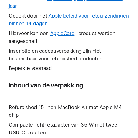
jaar
Hierdoor
wordt
Gedekt door het
Apple beleid voor retourzendingen
er
binnen 14 dagen
Hierdoor
een
wordt
Hiervoor kan een
AppleCare
Hierdoor
-product worden
nieuw
er
aangeschaft
wordt
venster
een
er
Inscriptie en cadeauverpakking zijn niet
geopend.
nieuw
een
beschikbaar voor refurbished producten
venster
nieuw
Beperkte voorraad
geopend.
venster
geopend.
Inhoud van de verpakking
Refurbished 15-inch MacBook Air met Apple M4-
chip
Compacte lichtnetadapter van 35 W met twee
USB‑C-poorten