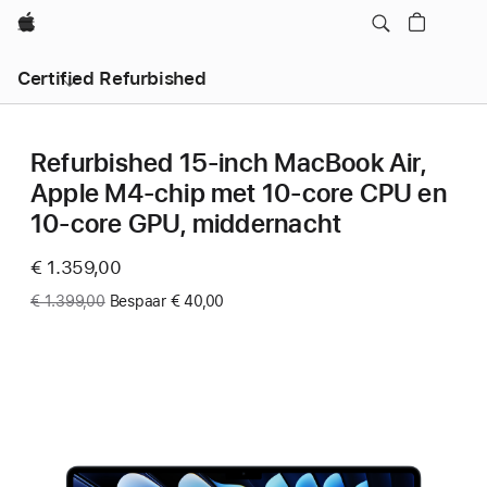
Apple
Certified Refurbished
Refurbished 15-inch MacBook Air,
Apple M4-chip met 10‑core CPU en
10‑core GPU, middernacht
Now
€ 1.359,00
Was
€ 1.399,00
Bespaar € 40,00