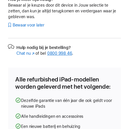
Bewaar al je keuzes door dit device in Jouw selectie te
zetten, dan kun je altijd terugkomen en verdergaan waar je
gebleven was.
Bewaar voor later
Hulp nodig bij je bestelling?
Chat nu
(Wordt
of bel
0800 998 46
.
in
nieuw
venster
geopend)
Alle refurbished iPad-modellen
worden geleverd met het volgende:
Dezelfde garantie van één jaar die ook geldt voor
nieuwe iPads
Alle handleidingen en accessoires
Een nieuwe batterij en behuizing