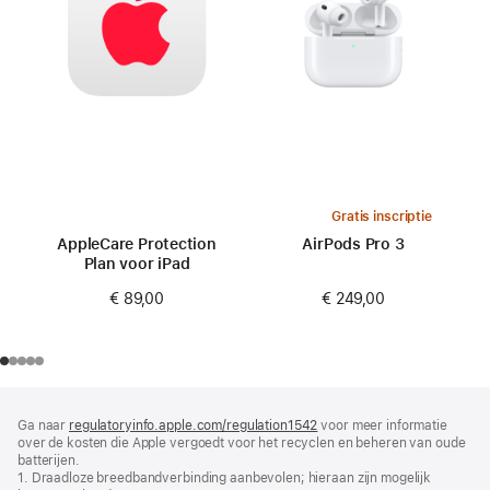
Gratis inscriptie
AppleCare Protection
AirPods Pro 3
Plan voor iPad
€ 249,00
€ 89,00
Voettekst
voetnoten
Ga naar
regulatoryinfo.apple.com/regulation1542
(wordt
voor meer informatie
over de kosten die Apple vergoedt voor het recyclen en beheren van oude
in
batterijen.
nieuw
1. Draadloze breedbandverbinding aanbevolen; hieraan zijn mogelijk
venster