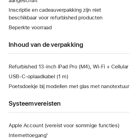
aangeschaft
wordt
venster
een
er
Inscriptie en cadeauverpakking zijn niet
geopend.
nieuw
een
beschikbaar voor refurbished producten
venster
nieuw
Beperkte voorraad
geopend.
venster
geopend.
Inhoud van de verpakking
Refurbished 13‑inch iPad Pro (M4), Wi-Fi + Cellular
USB‑C-oplaadkabel (1 m)
Poetsdoekje bij modellen met glas met nanotextuur
Systeemvereisten
Apple Account (vereist voor sommige functies)
Internettoegang¹