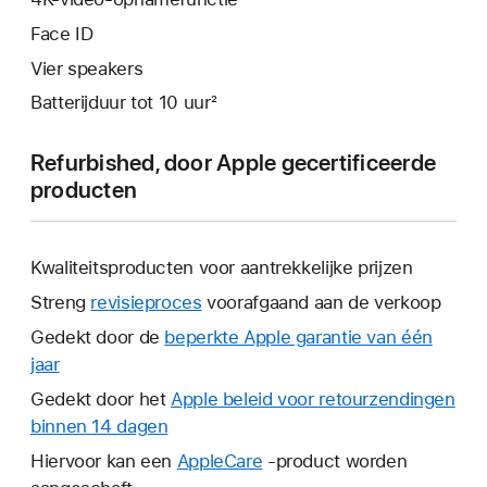
Face ID
Vier speakers
Batterijduur tot 10 uur²
Refurbished, door Apple gecertificeerde
producten
Kwaliteitsproducten voor aantrekkelijke prijzen
Streng
revisieproces
voorafgaand aan de verkoop
Gedekt door de
beperkte Apple garantie van één
jaar
Hierdoor
wordt
Gedekt door het
Apple beleid voor retourzendingen
er
binnen 14 dagen
Hierdoor
een
wordt
Hiervoor kan een
AppleCare
Hierdoor
-product worden
nieuw
er