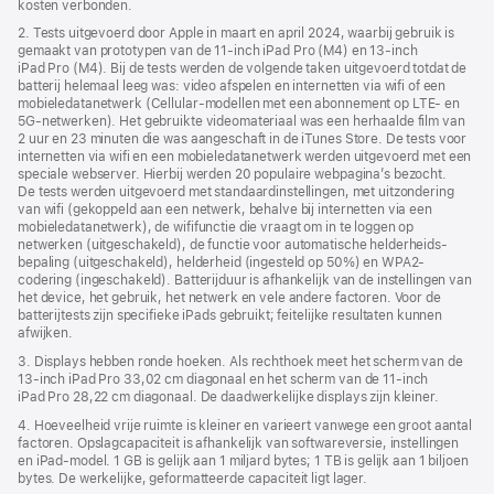
kosten verbonden.
geopend)
2. Tests uitgevoerd door Apple in maart en april 2024, waarbij gebruik is
gemaakt van prototypen van de 11‑inch iPad Pro (M4) en 13‑inch
iPad Pro (M4). Bij de tests werden de volgende taken uitgevoerd totdat de
batterij helemaal leeg was: video afspelen en internetten via wifi of een
mobiele­data­netwerk (Cellular-modellen met een abonnement op LTE- en
5G‑netwerken). Het gebruikte videomateriaal was een herhaalde film van
2 uur en 23 minuten die was aangeschaft in de iTunes Store. De tests voor
internetten via wifi en een mobiele­data­netwerk werden uitgevoerd met een
speciale webserver. Hierbij werden 20 populaire webpagina’s bezocht.
De tests werden uitgevoerd met standaard­instellingen, met uitzondering
van wifi (gekoppeld aan een netwerk, behalve bij internetten via een
mobiele­­data­­netwerk), de wififunctie die vraagt om in te loggen op
netwerken (uitgeschakeld), de functie voor automatische helderheids­
bepaling (uitgeschakeld), helderheid (ingesteld op 50%) en WPA2-
codering (ingeschakeld). Batterijduur is afhankelijk van de instellingen van
het device, het gebruik, het netwerk en vele andere factoren. Voor de
batterijtests zijn specifieke iPads gebruikt; feitelijke resultaten kunnen
afwijken.
3. Displays hebben ronde hoeken. Als rechthoek meet het scherm van de
13‑inch iPad Pro 33,02 cm diagonaal en het scherm van de 11‑inch
iPad Pro 28,22 cm diagonaal. De daadwerkelijke displays zijn kleiner.
4. Hoeveelheid vrije ruimte is kleiner en varieert vanwege een groot aantal
factoren. Opslagcapaciteit is afhankelijk van softwareversie, instellingen
en iPad‑model. 1 GB is gelijk aan 1 miljard bytes; 1 TB is gelijk aan 1 biljoen
bytes. De werkelijke, geformatteerde capaciteit ligt lager.