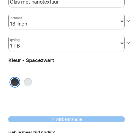
Formaat
Opslag
Kleur - Spacezwart
Zilver
Spacezwart
In winkelmandje
Heb je meer tijd nodig?