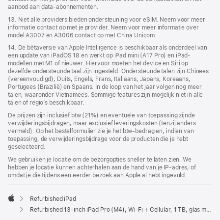
aanbod aan data-abonnementen.
13. Niet alle providers bieden ondersteuning voor eSIM. Neem voor meer
informatie contact op met je provider. Neem voor meer informatie over
model A3007 en A3006 contact op met China Unicom.
14. De bètaversie van Apple Intelligence is beschikbaar als onderdeel van
een update van iPadOS 18 en werkt op iPad mini (A17 Pro) en iPad-
modellen met M1 of nieuwer. Hiervoor moeten het device en Siri op
dezelfde ondersteunde taal zijn ingesteld. Ondersteunde talen zijn Chinees
(vereenvoudigd), Duits, Engels, Frans, Italiaans, Japans, Koreaans,
Portugees (Brazilië) en Spaans. In de loop van het jaar volgen nog meer
talen, waaronder Vietnamees. Sommige features zijn mogelijk niet in alle
talen of regio’s beschikbaar.
De prijzen zijn inclusief btw (21%) en eventuele van toepassing zijnde
verwijderingsbijdragen, maar exclusief leveringskosten (tenzij anders
vermeld). Op het bestelformulier zie je het btw-bedrag en, indien van
toepassing, de verwijderingsbijdrage voor de producten die je hebt
geselecteerd.
We gebruiken je locatie om de bezorgopties sneller te laten zien. We
hebben je locatie kunnen achterhalen aan de hand van je IP-adres, of
omdat je die tijdens een eerder bezoek aan Apple al hebt ingevuld.
Refurbished iPad
Apple
Refurbished 13‑inch iPad Pro (M4), Wi-Fi + Cellular, 1 TB, glas met nanotextuur, Spacezwart