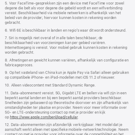
5. Voor FaceTime-gesprekken zijn een device met FaceTime voor zowel
degene die belt als voor degene die gebeld wordt en een wifiverbinding
vereist. Beschikbaarheid via mobiele netwerken is afhankelijk van het
beleid van de provider; hiervoor kunnen kosten in rekening worden
gebracht.
6. Wifi 6E is beschikbaar in landen en regio’s waar dit wordt ondersteund.
7. Siri is mogelijk niet overal of in alle talen beschikbaar; de
beschikbaarheid van voorzieningen kan per gebied variëren.
Internettoegang is vereist. Voor mobiel gebruik kunnen kosten in rekening
worden gebracht.
8. Afmetingen en gewicht kunnen variëren, afhankelijk van configuratie en
fabricageproces.
9. Op het vasteland van China kun je Apple Pay via Safari alleen gebruiken
op compatibele iPhone‑ en iPad-modellen met iOS 11.2 of nieuwer.
10. Alleen videocontent met Standard Dynamic Range.
11. Data-abonnement vereist. 5G, Gigabit LTE en bellen via wifi zijn in een
beperkt aantal landen en bij een beperkt aantal providers beschikbaar.
Snelheden zijn gebaseerd op theoretische doorvoer en zijn afhankelijk van
omstandigheden ter plaatse en provider. Neem voor meer informatie over
5G- en LTE‑ondersteuning contact op met je provider en kijk
op
https://www.apple.com/benl/ipad/cellular
.
12. Data-abonnementen zijn afzonderlijk verkrijgbaar. Het model dat je
aanschaft werkt alleen met specifieke mobiele-netwerktechnologie. Neem
contact op met je provider voor informatie over de compatibiliteit en het