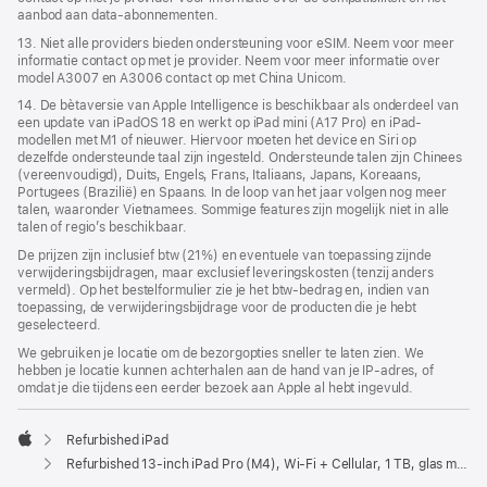
aanbod aan data-abonnementen.
13. Niet alle providers bieden ondersteuning voor eSIM. Neem voor meer
informatie contact op met je provider. Neem voor meer informatie over
model A3007 en A3006 contact op met China Unicom.
14. De bètaversie van Apple Intelligence is beschikbaar als onderdeel van
een update van iPadOS 18 en werkt op iPad mini (A17 Pro) en iPad-
modellen met M1 of nieuwer. Hiervoor moeten het device en Siri op
dezelfde ondersteunde taal zijn ingesteld. Ondersteunde talen zijn Chinees
(vereenvoudigd), Duits, Engels, Frans, Italiaans, Japans, Koreaans,
Portugees (Brazilië) en Spaans. In de loop van het jaar volgen nog meer
talen, waaronder Vietnamees. Sommige features zijn mogelijk niet in alle
talen of regio’s beschikbaar.
De prijzen zijn inclusief btw (21%) en eventuele van toepassing zijnde
verwijderingsbijdragen, maar exclusief leveringskosten (tenzij anders
vermeld). Op het bestelformulier zie je het btw-bedrag en, indien van
toepassing, de verwijderingsbijdrage voor de producten die je hebt
geselecteerd.
We gebruiken je locatie om de bezorgopties sneller te laten zien. We
hebben je locatie kunnen achterhalen aan de hand van je IP-adres, of
omdat je die tijdens een eerder bezoek aan Apple al hebt ingevuld.
Refurbished iPad
Apple
Refurbished 13‑inch iPad Pro (M4), Wi-Fi + Cellular, 1 TB, glas met nanotextuur, Spacezwart