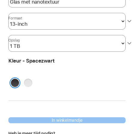
Formaat
Opslag
Kleur - Spacezwart
Zilver
Spacezwart
In winkelmandje
Heb je meer tijd nodig?