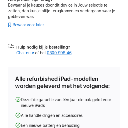
Bewaar al je keuzes door dit device in Jouw selectie te
zetten, dan kun je altijd terugkomen en verdergaan waar je
gebleven was.
Bewaar voor later
Hulp nodig bij je bestelling?
Chat nu
(Wordt
of bel
0800 998 46
.
in
nieuw
venster
geopend)
Alle refurbished iPad-modellen
worden geleverd met het volgende:
Dezelfde garantie van één jaar die ook geldt voor
nieuwe iPads
Alle handleidingen en accessoires
Een nieuwe batterij en behuizing