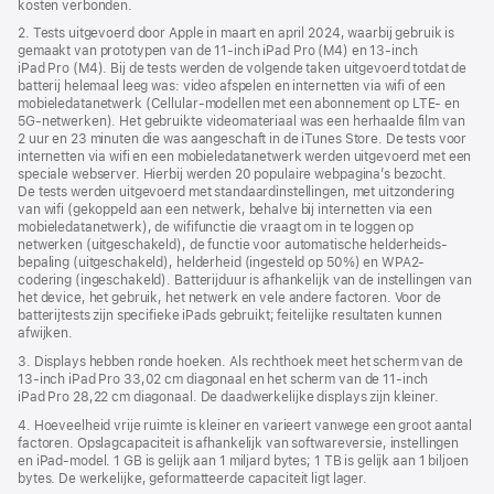
kosten verbonden.
geopend)
2. Tests uitgevoerd door Apple in maart en april 2024, waarbij gebruik is
gemaakt van prototypen van de 11‑inch iPad Pro (M4) en 13‑inch
iPad Pro (M4). Bij de tests werden de volgende taken uitgevoerd totdat de
batterij helemaal leeg was: video afspelen en internetten via wifi of een
mobiele­data­netwerk (Cellular-modellen met een abonnement op LTE- en
5G‑netwerken). Het gebruikte videomateriaal was een herhaalde film van
2 uur en 23 minuten die was aangeschaft in de iTunes Store. De tests voor
internetten via wifi en een mobiele­data­netwerk werden uitgevoerd met een
speciale webserver. Hierbij werden 20 populaire webpagina’s bezocht.
De tests werden uitgevoerd met standaard­instellingen, met uitzondering
van wifi (gekoppeld aan een netwerk, behalve bij internetten via een
mobiele­­data­­netwerk), de wififunctie die vraagt om in te loggen op
netwerken (uitgeschakeld), de functie voor automatische helderheids­
bepaling (uitgeschakeld), helderheid (ingesteld op 50%) en WPA2-
codering (ingeschakeld). Batterijduur is afhankelijk van de instellingen van
het device, het gebruik, het netwerk en vele andere factoren. Voor de
batterijtests zijn specifieke iPads gebruikt; feitelijke resultaten kunnen
afwijken.
3. Displays hebben ronde hoeken. Als rechthoek meet het scherm van de
13‑inch iPad Pro 33,02 cm diagonaal en het scherm van de 11‑inch
iPad Pro 28,22 cm diagonaal. De daadwerkelijke displays zijn kleiner.
4. Hoeveelheid vrije ruimte is kleiner en varieert vanwege een groot aantal
factoren. Opslagcapaciteit is afhankelijk van softwareversie, instellingen
en iPad‑model. 1 GB is gelijk aan 1 miljard bytes; 1 TB is gelijk aan 1 biljoen
bytes. De werkelijke, geformatteerde capaciteit ligt lager.