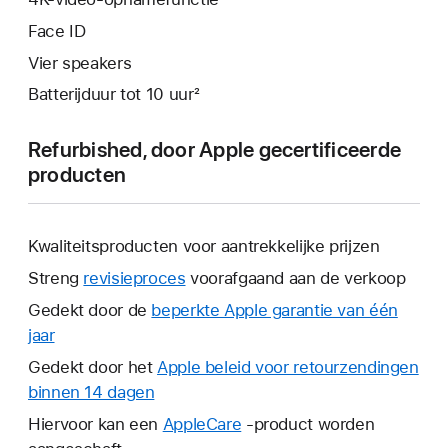
Face ID
Vier speakers
Batterijduur tot 10 uur²
Refurbished, door Apple gecertificeerde
producten
Kwaliteitsproducten voor aantrekkelijke prijzen
Streng
revisieproces
voorafgaand aan de verkoop
Gedekt door de
beperkte Apple garantie van één
jaar
Hierdoor
wordt
Gedekt door het
Apple beleid voor retourzendingen
er
binnen 14 dagen
Hierdoor
een
wordt
Hiervoor kan een
AppleCare
Hierdoor
-product worden
nieuw
er