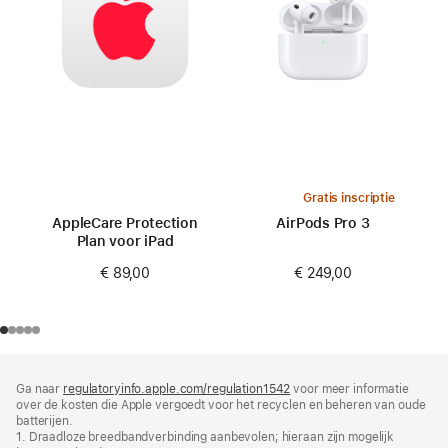
Gratis inscriptie
AppleCare Protection
AirPods Pro 3
Plan voor iPad
€ 249,00
€ 89,00
Voettekst
voetnoten
Ga naar
regulatoryinfo.apple.com/regulation1542
(wordt
voor meer informatie
over de kosten die Apple vergoedt voor het recyclen en beheren van oude
in
batterijen.
nieuw
1. Draadloze breedbandverbinding aanbevolen; hieraan zijn mogelijk
venster