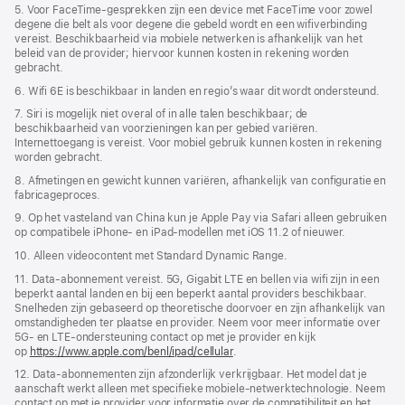
5. Voor FaceTime-gesprekken zijn een device met FaceTime voor zowel
degene die belt als voor degene die gebeld wordt en een wifiverbinding
vereist. Beschikbaarheid via mobiele netwerken is afhankelijk van het
beleid van de provider; hiervoor kunnen kosten in rekening worden
gebracht.
6. Wifi 6E is beschikbaar in landen en regio’s waar dit wordt ondersteund.
7. Siri is mogelijk niet overal of in alle talen beschikbaar; de
beschikbaarheid van voorzieningen kan per gebied variëren.
Internettoegang is vereist. Voor mobiel gebruik kunnen kosten in rekening
worden gebracht.
8. Afmetingen en gewicht kunnen variëren, afhankelijk van configuratie en
fabricageproces.
9. Op het vasteland van China kun je Apple Pay via Safari alleen gebruiken
op compatibele iPhone‑ en iPad-modellen met iOS 11.2 of nieuwer.
10. Alleen videocontent met Standard Dynamic Range.
11. Data-abonnement vereist. 5G, Gigabit LTE en bellen via wifi zijn in een
beperkt aantal landen en bij een beperkt aantal providers beschikbaar.
Snelheden zijn gebaseerd op theoretische doorvoer en zijn afhankelijk van
omstandigheden ter plaatse en provider. Neem voor meer informatie over
5G- en LTE‑ondersteuning contact op met je provider en kijk
op
https://www.apple.com/benl/ipad/cellular
.
12. Data-abonnementen zijn afzonderlijk verkrijgbaar. Het model dat je
aanschaft werkt alleen met specifieke mobiele-netwerktechnologie. Neem
contact op met je provider voor informatie over de compatibiliteit en het