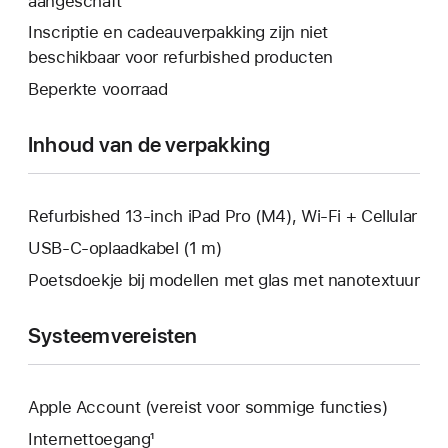
aangeschaft
wordt
venster
een
er
Inscriptie en cadeauverpakking zijn niet
geopend.
nieuw
een
beschikbaar voor refurbished producten
venster
nieuw
Beperkte voorraad
geopend.
venster
geopend.
Inhoud van de verpakking
Refurbished 13‑inch iPad Pro (M4), Wi-Fi + Cellular
USB‑C-oplaadkabel (1 m)
Poetsdoekje bij modellen met glas met nanotextuur
Systeemvereisten
Apple Account (vereist voor sommige functies)
Internettoegang¹