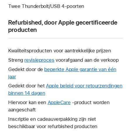
Twee Thunderbolt/USB 4-poorten
Refurbished, door Apple gecertificeerde
producten
Kwaliteitsproducten voor aantrekkelijke prijzen
Streng
revisieproces
voorafgaand aan de verkoop
Gedekt door de
beperkte Apple garantie van één
jaar
Hierdoor
wordt
Gedekt door het
Apple beleid voor retourzendingen
er
binnen 14 dagen
Hierdoor
een
wordt
Hiervoor kan een
AppleCare
Hierdoor
-product worden
nieuw
er
aangeschaft
wordt
venster
een
er
Inscriptie en cadeauverpakking zijn niet
geopend.
nieuw
een
beschikbaar voor refurbished producten
venster