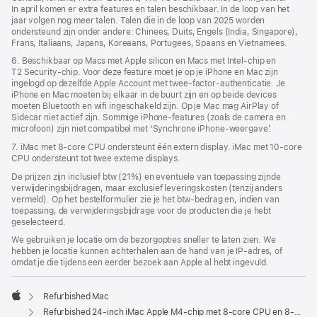
In april komen er extra features en talen beschikbaar. In de loop van het
jaar volgen nog meer talen. Talen die in de loop van 2025 worden
ondersteund zijn onder andere: Chinees, Duits, Engels (India, Singapore),
Frans, Italiaans, Japans, Koreaans, Portugees, Spaans en Vietnamees.
6. Beschikbaar op Macs met Apple silicon en Macs met Intel-chip en
T2 Security-chip. Voor deze feature moet je op je iPhone en Mac zijn
ingelogd op dezelfde Apple Account met twee-factor-authenticatie. Je
iPhone en Mac moeten bij elkaar in de buurt zijn en op beide devices
moeten Bluetooth en wifi ingeschakeld zijn. Op je Mac mag AirPlay of
Sidecar niet actief zijn. Sommige iPhone-features (zoals de camera en
microfoon) zijn niet compatibel met ‘Synchrone iPhone-weergave’.
7. iMac met 8‑core CPU ondersteunt één extern display. iMac met 10‑core
CPU ondersteunt tot twee externe displays.
De prijzen zijn inclusief btw (21%) en eventuele van toepassing zijnde
verwijderingsbijdragen, maar exclusief leveringskosten (tenzij anders
vermeld). Op het bestelformulier zie je het btw-bedrag en, indien van
toepassing, de verwijderingsbijdrage voor de producten die je hebt
geselecteerd.
We gebruiken je locatie om de bezorgopties sneller te laten zien. We
hebben je locatie kunnen achterhalen aan de hand van je IP-adres, of
omdat je die tijdens een eerder bezoek aan Apple al hebt ingevuld.
Refurbished Mac
Apple
Refurbished 24‑inch iMac Apple M4-chip met 8‑core CPU en 8‑core GPU - Blauw