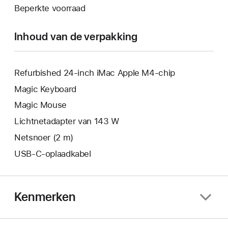
nieuw
Beperkte voorraad
geopend.
venster
geopend.
Inhoud van de verpakking
Refurbished 24-inch iMac Apple M4-chip
Magic Keyboard
Magic Mouse
Lichtnetadapter van 143 W
Netsnoer (2 m)
USB‑C-oplaadkabel
Kenmerken