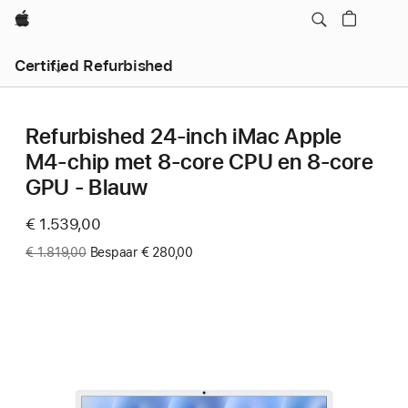
Apple
Certified Refurbished
Refurbished 24‑inch iMac Apple
M4-chip met 8‑core CPU en 8‑core
GPU - Blauw
Now
€ 1.539,00
Was
€ 1.819,00
Bespaar € 280,00