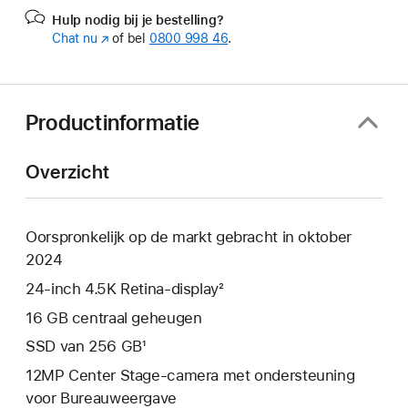
Hulp nodig bij je bestelling?
Chat nu
(Wordt
of bel
0800 998 46
.
in
nieuw
venster
geopend)
Productinformatie
Overzicht
Oorspronkelijk op de markt gebracht in oktober
2024
24‑inch 4.5K Retina-display²
16 GB centraal geheugen
SSD van 256 GB¹
12MP Center Stage-camera met ondersteuning
voor Bureauweergave