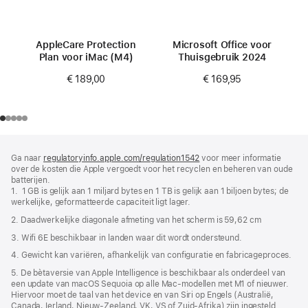
AppleCare Protection
Microsoft Office voor
Plan voor iMac (M4)
Thuisgebruik 2024
€ 189,00
€ 169,95
Voettekst
voetnoten
Ga naar
regulatoryinfo.apple.com/regulation1542
(wordt
voor meer informatie
over de kosten die Apple vergoedt voor het recyclen en beheren van oude
in
batterijen.
nieuw
1. 1 GB is gelijk aan 1 miljard bytes en 1 TB is gelijk aan 1 biljoen bytes; de
venster
werkelijke, geformatteerde capaciteit ligt lager.
geopend)
2. Daadwerkelijke diagonale afmeting van het scherm is 59,62 cm
3. Wifi 6E beschikbaar in landen waar dit wordt ondersteund.
4. Gewicht kan variëren, afhankelijk van configuratie en fabricageproces.
5. De bètaversie van Apple Intelligence is beschikbaar als onderdeel van
een update van macOS Sequoia op alle Mac-modellen met M1 of nieuwer.
Hiervoor moet de taal van het device en van Siri op Engels (Australië,
Canada, Ierland, Nieuw-Zeeland, VK, VS of Zuid-Afrika) zijn ingesteld.