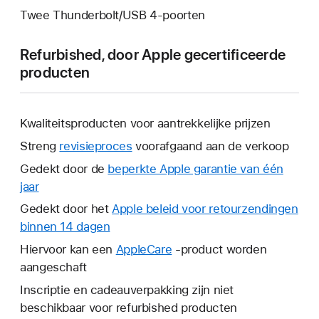
Twee Thunderbolt/USB 4-poorten
Refurbished, door Apple gecertificeerde
producten
Kwaliteitsproducten voor aantrekkelijke prijzen
Streng
revisieproces
voorafgaand aan de verkoop
Gedekt door de
beperkte Apple garantie van één
jaar
Hierdoor
wordt
Gedekt door het
Apple beleid voor retourzendingen
er
binnen 14 dagen
Hierdoor
een
wordt
Hiervoor kan een
AppleCare
Hierdoor
-product worden
nieuw
er
aangeschaft
wordt
venster
een
er
Inscriptie en cadeauverpakking zijn niet
geopend.
nieuw
een
beschikbaar voor refurbished producten
venster