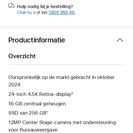
Hulp nodig bij je bestelling?
Chat nu
(Wordt
of bel
0800 998 46
.
in
nieuw
venster
geopend)
Productinformatie
Overzicht
Oorspronkelijk op de markt gebracht in oktober
2024
24‑inch 4.5K Retina-display²
16 GB centraal geheugen
SSD van 256 GB¹
12MP Center Stage-camera met ondersteuning
voor Bureauweergave