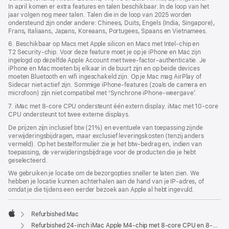
In april komen er extra features en talen beschikbaar. In de loop van het
jaar volgen nog meer talen. Talen die in de loop van 2025 worden
ondersteund zijn onder andere: Chinees, Duits, Engels (India, Singapore),
Frans, Italiaans, Japans, Koreaans, Portugees, Spaans en Vietnamees.
6. Beschikbaar op Macs met Apple silicon en Macs met Intel-chip en
T2 Security-chip. Voor deze feature moet je op je iPhone en Mac zijn
ingelogd op dezelfde Apple Account met twee-factor-authenticatie. Je
iPhone en Mac moeten bij elkaar in de buurt zijn en op beide devices
moeten Bluetooth en wifi ingeschakeld zijn. Op je Mac mag AirPlay of
Sidecar niet actief zijn. Sommige iPhone-features (zoals de camera en
microfoon) zijn niet compatibel met ‘Synchrone iPhone-weergave’.
7. iMac met 8‑core CPU ondersteunt één extern display. iMac met 10‑core
CPU ondersteunt tot twee externe displays.
De prijzen zijn inclusief btw (21%) en eventuele van toepassing zijnde
verwijderingsbijdragen, maar exclusief leveringskosten (tenzij anders
vermeld). Op het bestelformulier zie je het btw-bedrag en, indien van
toepassing, de verwijderingsbijdrage voor de producten die je hebt
geselecteerd.
We gebruiken je locatie om de bezorgopties sneller te laten zien. We
hebben je locatie kunnen achterhalen aan de hand van je IP-adres, of
omdat je die tijdens een eerder bezoek aan Apple al hebt ingevuld.
Refurbished Mac
Apple
Refurbished 24‑inch iMac Apple M4-chip met 8‑core CPU en 8‑core GPU - Roze