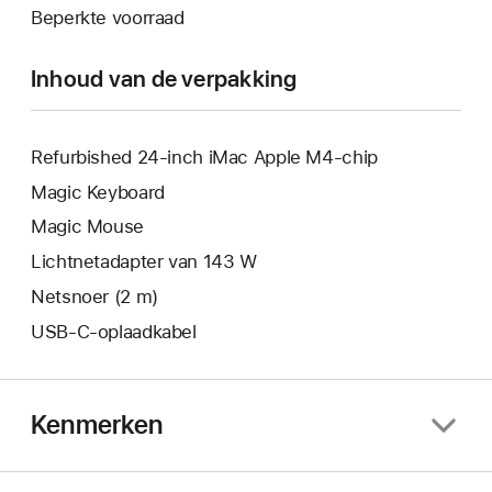
nieuw
Beperkte voorraad
geopend.
venster
geopend.
Inhoud van de verpakking
Refurbished 24-inch iMac Apple M4-chip
Magic Keyboard
Magic Mouse
Lichtnetadapter van 143 W
Netsnoer (2 m)
USB‑C-oplaadkabel
Kenmerken