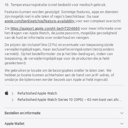
16. Temperatuurregistratie is niet bedoeld voor medisch gebruik.
Features kunnen worden gewijzigd. Sommige features, apps en diensten
zijn mogelijk niet in alle talen of regio’s beschikbaar. Ga naar
apple.com/benl/watchos/feature-availability
voor een compleet overzicht.
Zie
https://support.apple.com/nl-be/HT204665
voor meer informatie over
het dragen van Apple Watch, de juiste pasvorm, mogelijke gevoeligheid
van de huid en informatie over onderhoud en reinigen.
De prijzen zijn inclusief btw (21%) en eventuele van toepassing zijnde
verwijderingsbijdragen, maar exclusief leveringskosten (tenzij anders
vermeld). Op het bestelformulier zie je het btw-bedrag en, indien van
toepassing, de verwijderingsbijdrage voor de producten die je hebt
geselecteerd.
We gebruiken je locatie om de bezorgopties sneller te laten zien. We
hebben je locatie kunnen achterhalen aan de hand van je IP-adres, of
omdat je die tijdens een eerder bezoek aan Apple al hebt ingevuld.
Refurbished Apple Watch
Apple
Refurbished Apple Watch Series 10 (GPS) • 42‐mm kast van zilverkleurig aluminium • Denim sportbandje - M/L
Bestellen en informatie
Apple Wallet