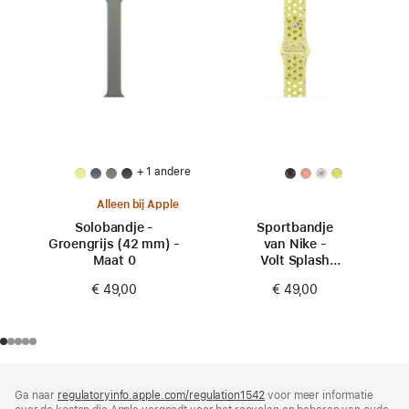
+ 1 andere
Alleen bij Apple
Solobandje -
Sportbandje
Groengrijs (42 mm) -
van Nike -
Maat 0
Volt Splash
(42 mm) - S/M
€ 49,00
€ 49,00
Voettekst
voetnoten
Ga naar
regulatoryinfo.apple.com/regulation1542
(wordt
voor meer informatie