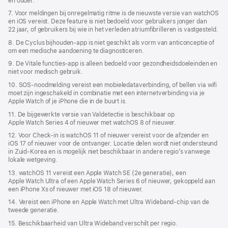
en ouder.
7. Voor meldingen bij onregelmatig ritme is de nieuwste versie van watchOS
en iOS vereist. Deze feature is niet bedoeld voor gebruikers jonger dan
22 jaar, of gebruikers bij wie in het verleden atriumfibrilleren is vastgesteld.
8. De Cyclus bijhouden‑app is niet geschikt als vorm van anticonceptie of
om een medische aandoening te diagnosticeren.
9. De Vitale functies-app is alleen bedoeld voor gezondheidsdoeleinden en
niet voor medisch gebruik.
10. SOS-noodmelding vereist een mobieledataverbinding, of bellen via wifi
moet zijn ingeschakeld in combinatie met een internetverbinding via je
Apple Watch of je iPhone die in de buurt is.
11. De bijgewerkte versie van Valdetectie is beschikbaar op
Apple Watch Series 4 of nieuwer met watchOS 8 of nieuwer.
12. Voor Check-in is watchOS 11 of nieuwer vereist voor de afzender en
iOS 17 of nieuwer voor de ontvanger. Locatie delen wordt niet ondersteund
in Zuid-Korea en is mogelijk niet beschikbaar in andere regio’s vanwege
lokale wetgeving.
13. watchOS 11 vereist een Apple Watch SE (2e generatie), een
Apple Watch Ultra of een Apple Watch Series 6 of nieuwer, gekoppeld aan
een iPhone Xs of nieuwer met iOS 18 of nieuwer.
14. Vereist een iPhone en Apple Watch met Ultra Wideband‑chip van de
tweede generatie.
15. Beschikbaarheid van Ultra Wideband verschilt per regio.