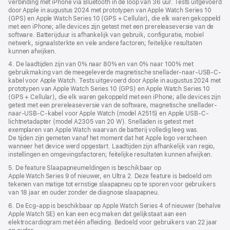
verbinding met iPhone via Bluetooth in de loop van 36 uur. Tests uitgevoerd
door Apple in augustus 2024 met prototypen van Apple Watch Series 10
(GPS) en Apple Watch Series 10 (GPS + Cellular), die elk waren gekoppeld
met een iPhone; alle devices zijn getest met een prereleaseversie van de
software. Batterijduur is afhankelijk van gebruik, configuratie, mobiel
netwerk, signaalsterkte en vele andere factoren; feitelijke resultaten
kunnen afwijken.
4. De laadtijden zijn van 0% naar 80% en van 0% naar 100% met
gebruikmaking van de meegeleverde magnetische snellader-naar-USB‑C-
kabel voor Apple Watch. Tests uitgevoerd door Apple in augustus 2024 met
prototypen van Apple Watch Series 10 (GPS) en Apple Watch Series 10
(GPS + Cellular), die elk waren gekoppeld met een iPhone; alle devices zijn
getest met een prereleaseversie van de software, magnetische snellader-
naar-USB‑C-kabel voor Apple Watch (model A2515) en Apple USB‑C-
lichtnetadapter (model A2305 van 20 W). Snelladen is getest met
exemplaren van Apple Watch waarvan de batterij volledig leeg was.
De tijden zijn gemeten vanaf het moment dat het Apple logo verscheen
wanneer het device werd opgestart. Laadtijden zijn afhankelijk van regio,
instellingen en omgevingsfactoren; feitelijke resultaten kunnen afwijken.
5. De feature Slaapapneumeldingen is beschikbaar op
Apple Watch Series 9 of nieuwer, en Ultra 2. Deze feature is bedoeld om
tekenen van matige tot ernstige slaapapneu op te sporen voor gebruikers
van 18 jaar en ouder zonder de diagnose slaapapneu.
6. De Ecg-app is beschikbaar op Apple Watch Series 4 of nieuwer (behalve
Apple Watch SE) en kan een ecg maken dat gelijkstaat aan een
elektrocardiogram met één afleiding. Bedoeld voor gebruikers van 22 jaar