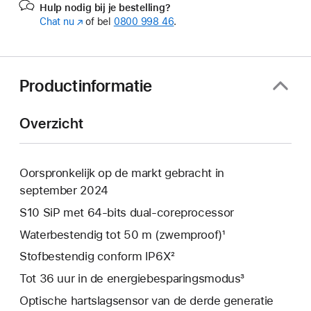
Hulp nodig bij je bestelling?
Chat nu
(Wordt
of bel
0800 998 46
.
in
nieuw
venster
geopend)
Productinformatie
Overzicht
Oorspronkelijk op de markt gebracht in
september 2024
S10 SiP met 64‑bits dual‑coreprocessor
Waterbestendig tot 50 m (zwemproof)¹
Stofbestendig conform IP6X²
Tot 36 uur in de energiebesparingsmodus³
Optische hartslagsensor van de derde generatie