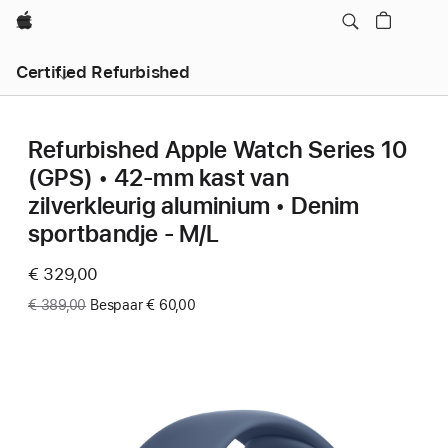
Apple
Certified Refurbished
Refurbished Apple Watch Series 10
(GPS) • 42‐mm kast van
zilverkleurig aluminium • Denim
sportbandje - M/L
Now
€ 329,00
Was
€ 389,00
Bespaar € 60,00