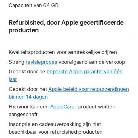
Capaciteit van 64 GB
Refurbished, door Apple gecertificeerde
producten
Kwaliteitsproducten voor aantrekkelijke prijzen
Streng
revisieproces
voorafgaand aan de verkoop
Gedekt door de
beperkte Apple garantie van één
jaar
Hierdoor
wordt
Gedekt door het
Apple beleid voor retourzendingen
er
binnen 14 dagen
Hierdoor
een
wordt
Hiervoor kan een
AppleCare
Hierdoor
-product worden
nieuw
er
aangeschaft
wordt
venster
een
er
Inscriptie en cadeauverpakking zijn niet
geopend.
nieuw
een
beschikbaar voor refurbished producten
venster
nieuw