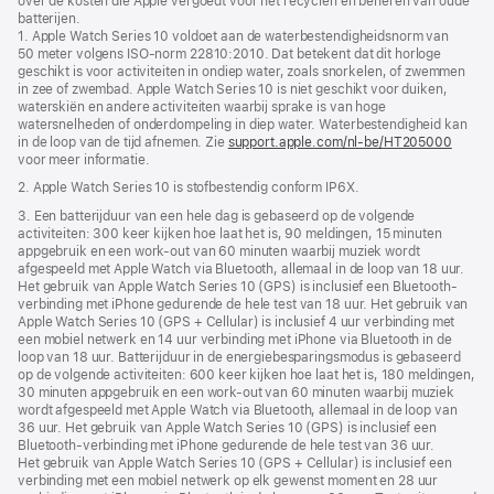
over de kosten die Apple vergoedt voor het recyclen en beheren van oude
in
batterijen.
nieuw
1. Apple Watch Series 10 voldoet aan de waterbestendigheidsnorm van
venster
50 meter volgens ISO‑norm 22810:2010. Dat betekent dat dit horloge
geopend)
geschikt is voor activiteiten in ondiep water, zoals snorkelen, of zwemmen
in zee of zwembad. Apple Watch Series 10 is niet geschikt voor duiken,
waterskiën en andere activiteiten waarbij sprake is van hoge
watersnelheden of onderdompeling in diep water. Waterbestendigheid kan
in de loop van de tijd afnemen. Zie
support.apple.com/nl-be/HT205000
voor meer informatie.
2. Apple Watch Series 10 is stofbestendig conform IP6X.
3. Een batterijduur van een hele dag is gebaseerd op de volgende
activiteiten: 300 keer kijken hoe laat het is, 90 meldingen, 15 minuten
appgebruik en een work‑out van 60 minuten waarbij muziek wordt
afgespeeld met Apple Watch via Bluetooth, allemaal in de loop van 18 uur.
Het gebruik van Apple Watch Series 10 (GPS) is inclusief een Bluetooth-
verbinding met iPhone gedurende de hele test van 18 uur. Het gebruik van
Apple Watch Series 10 (GPS + Cellular) is inclusief 4 uur verbinding met
een mobiel netwerk en 14 uur verbinding met iPhone via Bluetooth in de
loop van 18 uur. Batterijduur in de energiebesparingsmodus is gebaseerd
op de volgende activiteiten: 600 keer kijken hoe laat het is, 180 meldingen,
30 minuten appgebruik en een work‑out van 60 minuten waarbij muziek
wordt afgespeeld met Apple Watch via Bluetooth, allemaal in de loop van
36 uur. Het gebruik van Apple Watch Series 10 (GPS) is inclusief een
Bluetooth-verbinding met iPhone gedurende de hele test van 36 uur.
Het gebruik van Apple Watch Series 10 (GPS + Cellular) is inclusief een
verbinding met een mobiel netwerk op elk gewenst moment en 28 uur