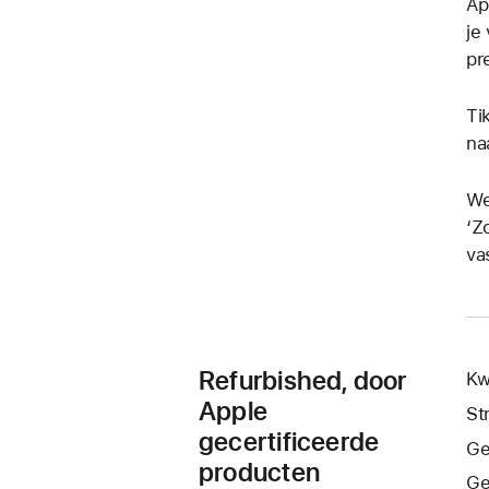
Ap
je
pr
Ti
na
We
‘Z
va
Refurbished, door
Kw
Apple
St
gecertificeerde
Ge
producten
Ge