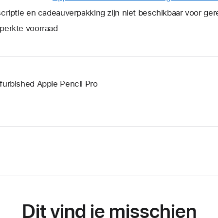
er
scriptie en cadeauverpakking zijn niet beschikbaar voor ge
een
perkte voorraad
nieuw
venster
geopend
furbished Apple Pencil Pro
Dit vind je misschien