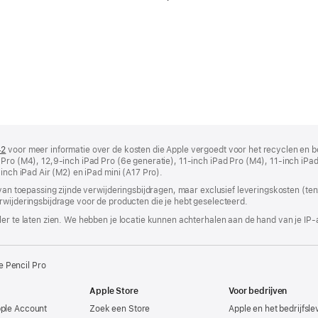
42
(wordt
voor meer informatie over de kosten die Apple vergoedt voor het recyclen en b
 Pro (M4), 12,9‑inch iPad Pro (6e generatie), 11‑inch iPad Pro (M4), 11‑inch iPad
in
‑inch iPad Air (M2) en iPad mini (A17 Pro).
nieuw
venster
 van toepassing zijnde verwijderingsbijdragen, maar exclusief leveringskosten (tenz
geopend)
rwijderingsbijdrage voor de producten die je hebt geselecteerd.
er te laten zien. We hebben je locatie kunnen achterhalen aan de hand van je IP-
e Pencil Pro
Apple Store
Voor bedrijven
pple Account
Zoek een Store
Apple en het bedrijfsl