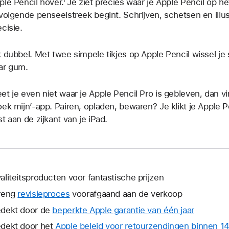
ple Pencil hover.¹ Je ziet precies waar je Apple Pencil op h
 volgende penseelstreek begint. Schrijven, schetsen en ill
ecisie.
k dubbel. Met twee simpele tikjes op Apple Pencil wissel je 
ar gum.
et je even niet waar je Apple Pencil Pro is gebleven, dan v
oek mijn’-app. Pairen, opladen, bewaren? Je klikt je Apple
st aan de zijkant van je iPad.
aliteitsproducten voor fantastische prijzen
reng
revisieproces
voorafgaand aan de verkoop
dekt door de
beperkte Apple garantie van één jaar
Hierdoor
wordt
dekt door het
Apple beleid voor retourzendingen binnen 1