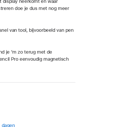
et display neerkomt en waar
ustreren doe je dus met nog meer
snel van tool, bijvoorbeeld van pen
ind je ’m zo terug met de
 Pencil Pro eenvoudig magnetisch
4 dagen
Hierdoor