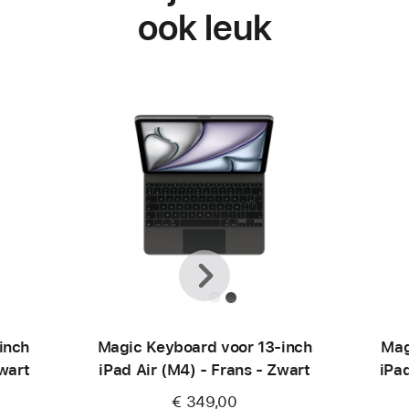
ook leuk
Vorige
Volgende
inch
Magic Keyboard voor 13‑inch
Mag
wart
iPad Air (M4) - Frans - Zwart
iPa
€ 349,00