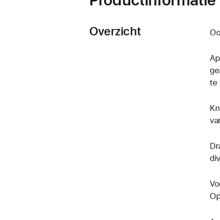
Overzicht
Oo
Ap
ge
te
Kn
va
Dr
di
Vo
Op