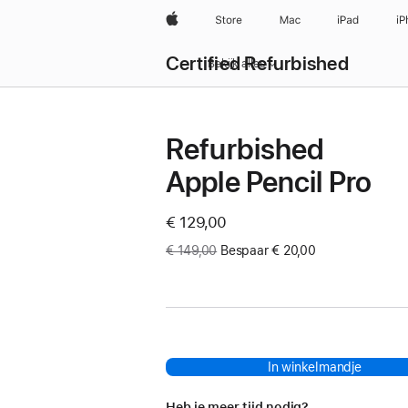
Apple
Store
Mac
iPad
iP
Certified Refurbished
Bekijk alles
Refurbished
Apple Pencil Pro
Now
€ 129,00
Was
€ 149,00
Bespaar € 20,00
In winkelmandje
Heb je meer tijd nodig?