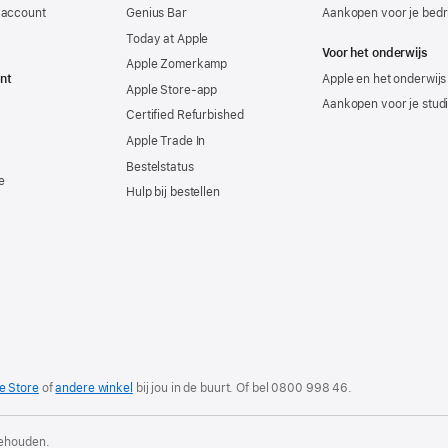
-account
Genius Bar
Aankopen voor je bedri
Today at Apple
Voor het onderwijs
Apple Zomerkamp
nt
Apple en het onderwijs
Apple Store-app
Aankopen voor je stud
Certified Refurbished
Apple Trade In
Bestelstatus
e
Hulp bij bestellen
e Store
of
andere winkel
bij jou in de buurt. Of
bel
0800 998 46
.
behouden.