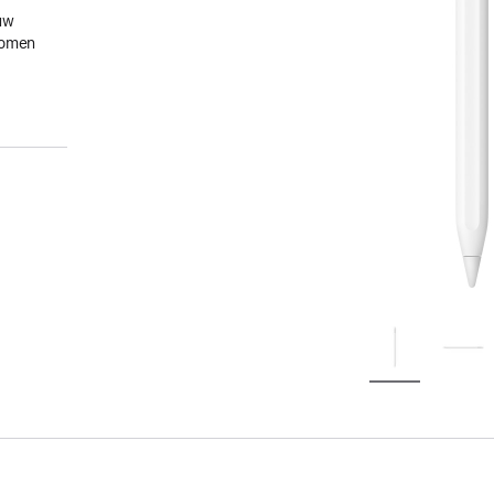
uw
gkomen