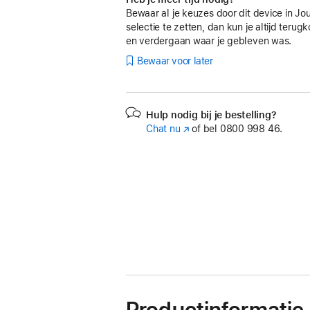
Bewaar al je keuzes door dit device in Jo
selectie te zetten, dan kun je altijd teru
en verdergaan waar je gebleven was.
Bewaar voor later
Hulp nodig bij je bestelling?
Chat nu
(Wordt
of bel
0800 998 46.
in
nieuw
venster
geopend)
Productinformatie