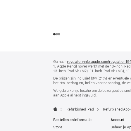
Voettekst
voetnoten
Ga naar
regulatoryinfo.apple.com/regulation15
1. Apple Pencil hover werkt met de 13‑inch iPad
13‑inch iPad Air (M2), 11‑inch iPad Air (M3), 11
De prijzen zijn inclusief btw (21%) en eventuele
het btw-bedrag en, indien van toepassing, de ve
We gebruiken je locatie om de bezorgopties snell
aan Apple al hebt ingevuld.
Refurbished iPad
Refurbished Appl
Apple
Bestellen en informatie
Account
Store
Beheer je A