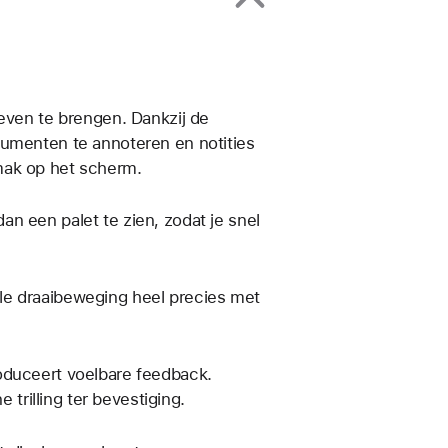
leven te brengen. Dankzij de
cumenten te annoteren en notities
mak op het scherm.
 dan een palet te zien, zodat je snel
le draaibeweging heel precies met
oduceert voelbare feedback.
 trilling ter bevestiging.