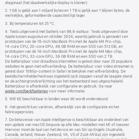
diagonaal (het daadwerkelijke display is kleiner).
2. 1 GB is gelijk aan 1 miljard bytes en 1 TB is gelijk aan 1 biljoen bytes; de
werkelijke, geformatteerde capaciteit ligt lager.
3. Bij temperaturen tot 25 °C.
4. Tests uitgevoerd met batterij van 99,6 wattuur. Tests uitgevoerd door
Apple tussen augustus en oktober 2024, waarbij gebruik is gemaakt van
prototypen van de 16‑inch MacBook Pro met de Apple M4 Pro-chip,
14‑core CPU, 20‑core GPU, 48 GB RAM en een SSD van 512 GB, en
prototypen van de 16‑inch MacBook Pro met de Apple M4 Max-chip,
14‑core CPU, 32‑core GPU, 36 GB RAM en een SSD van 2 TB.
De batterijduur voor draadloos internetten is getest door naar 25 populaire
websites te gaan met wifiverbinding. De batterijduur voor video streamen is
getest door 1080p-content in Safari te bekijken met wifiverbinding. De
beeldscherm­helderheid was ingesteld op 8 stappen vanaf de laagste stand
en de achtergrond­verlichting van het toetsenbord was uitgeschakeld.
Batterijduur is afhankelijk van configuratie en gebruik. Ga naar
apple.com/benl/batteries
voor meer informatie.
5. Wifi 6E beschikbaar in landen waar dit wordt ondersteund.
6. Het gewicht kan variëren, afhankelijk van de configuratie en het
fabricageproces.
7. De bètaversie van Apple Intelligence is beschikbaar als onderdeel van
een update van macOS Sequoia op alle Mac-modellen met M1 of nieuwer.
Hiervoor moet de taal van het device en van Siri op Engels (Australië,
Canada, Ierland, Nieuw-Zeeland, VK, VS of Zuid-Afrika) zijn ingesteld.