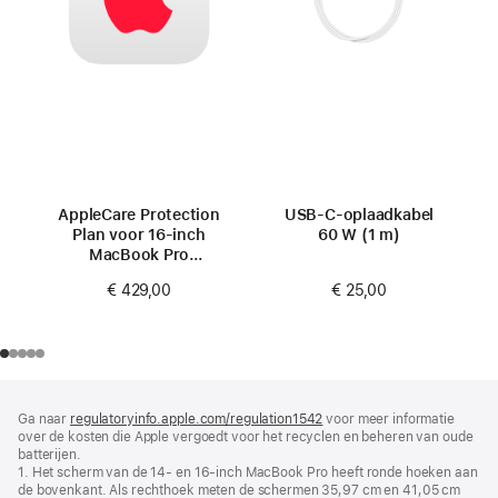
AppleCare Protection
USB‑C-oplaadkabel
Plan voor 16‑inch
60 W (1 m)
MacBook Pro
(M4 Pro/M4 Max)
€ 25,00
€ 429,00
Voettekst
voetnoten
Ga naar
regulatoryinfo.apple.com/regulation1542
(wordt
voor meer informatie
over de kosten die Apple vergoedt voor het recyclen en beheren van oude
in
batterijen.
nieuw
1. Het scherm van de 14‑ en 16-inch MacBook Pro heeft ronde hoeken aan
venster
de bovenkant. Als rechthoek meten de schermen 35,97 cm en 41,05 cm
geopend)