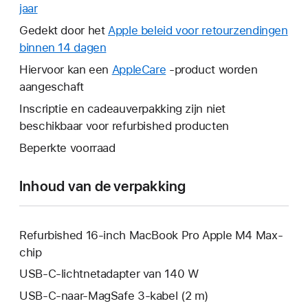
jaar
Hierdoor
wordt
Gedekt door het
Apple beleid voor retourzendingen
er
binnen 14 dagen
Hierdoor
een
wordt
Hiervoor kan een
AppleCare
Hierdoor
-product worden
nieuw
er
aangeschaft
wordt
venster
een
er
Inscriptie en cadeauverpakking zijn niet
geopend.
nieuw
een
beschikbaar voor refurbished producten
venster
nieuw
Beperkte voorraad
geopend.
venster
geopend.
Inhoud van de verpakking
Refurbished 16‑inch MacBook Pro Apple M4 Max-
chip
USB‑C-lichtnetadapter van 140 W
USB‑C-naar-MagSafe 3-kabel (2 m)