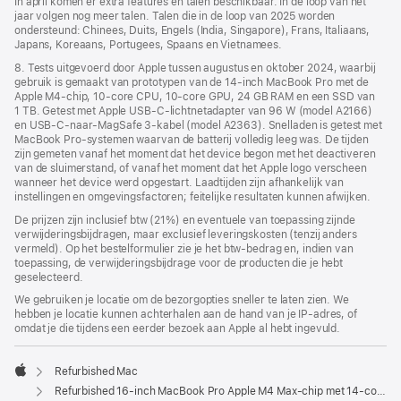
In april komen er extra features en talen beschikbaar. In de loop van het
jaar volgen nog meer talen. Talen die in de loop van 2025 worden
ondersteund: Chinees, Duits, Engels (India, Singapore), Frans, Italiaans,
Japans, Koreaans, Portugees, Spaans en Vietnamees.
8. Tests uitgevoerd door Apple tussen augustus en oktober 2024, waarbij
gebruik is gemaakt van prototypen van de 14‑inch MacBook Pro met de
Apple M4-chip, 10‑core CPU, 10‑core GPU, 24 GB RAM en een SSD van
1 TB. Getest met Apple USB‑C-lichtnetadapter van 96 W (model A2166)
en USB‑C-naar-MagSafe 3-kabel (model A2363). Snelladen is getest met
MacBook Pro-systemen waarvan de batterij volledig leeg was. De tijden
zijn gemeten vanaf het moment dat het device begon met het deactiveren
van de sluimerstand, of vanaf het moment dat het Apple logo verscheen
wanneer het device werd opgestart. Laadtijden zijn afhankelijk van
instellingen en omgevings­­factoren; feitelijke resultaten kunnen afwijken.
De prijzen zijn inclusief btw (21%) en eventuele van toepassing zijnde
verwijderingsbijdragen, maar exclusief leveringskosten (tenzij anders
vermeld). Op het bestelformulier zie je het btw-bedrag en, indien van
toepassing, de verwijderingsbijdrage voor de producten die je hebt
geselecteerd.
We gebruiken je locatie om de bezorgopties sneller te laten zien. We
hebben je locatie kunnen achterhalen aan de hand van je IP-adres, of
omdat je die tijdens een eerder bezoek aan Apple al hebt ingevuld.
Refurbished Mac
Apple
Refurbished 16‑inch MacBook Pro Apple M4 Max-chip met 14‑core CPU en 32‑core GPU - Zilver