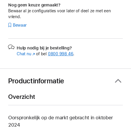
Nog geen keuze gemaakt?
Bewaar al je configuraties voor later of deel ze met een
vriend.
Bewaar
Hulp nodig bij je bestelling?
Chat nu
(Wordt
of bel
0800 998 46
.
in
nieuw
venster
geopend)
Productinformatie
Overzicht
Oorspronkelijk op de markt gebracht in oktober
2024