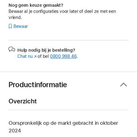
Nog geen keuze gemaakt?
Bewaar al je configuraties voor later of deel ze met een
vriend.
Bewaar
Hulp nodig bij je bestelling?
Chat nu
(Wordt
of bel
0800 998 46
.
in
nieuw
venster
geopend)
Productinformatie
Overzicht
Oorspronkelijk op de markt gebracht in oktober
2024