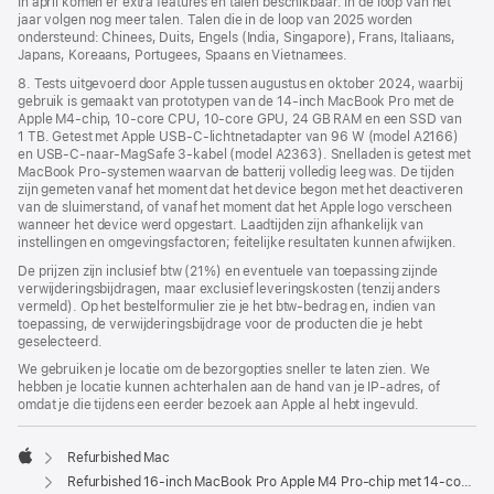
In april komen er extra features en talen beschikbaar. In de loop van het
jaar volgen nog meer talen. Talen die in de loop van 2025 worden
ondersteund: Chinees, Duits, Engels (India, Singapore), Frans, Italiaans,
Japans, Koreaans, Portugees, Spaans en Vietnamees.
8. Tests uitgevoerd door Apple tussen augustus en oktober 2024, waarbij
gebruik is gemaakt van prototypen van de 14‑inch MacBook Pro met de
Apple M4-chip, 10‑core CPU, 10‑core GPU, 24 GB RAM en een SSD van
1 TB. Getest met Apple USB‑C-lichtnetadapter van 96 W (model A2166)
en USB‑C-naar-MagSafe 3-kabel (model A2363). Snelladen is getest met
MacBook Pro-systemen waarvan de batterij volledig leeg was. De tijden
zijn gemeten vanaf het moment dat het device begon met het deactiveren
van de sluimerstand, of vanaf het moment dat het Apple logo verscheen
wanneer het device werd opgestart. Laadtijden zijn afhankelijk van
instellingen en omgevings­­factoren; feitelijke resultaten kunnen afwijken.
De prijzen zijn inclusief btw (21%) en eventuele van toepassing zijnde
verwijderingsbijdragen, maar exclusief leveringskosten (tenzij anders
vermeld). Op het bestelformulier zie je het btw-bedrag en, indien van
toepassing, de verwijderingsbijdrage voor de producten die je hebt
geselecteerd.
We gebruiken je locatie om de bezorgopties sneller te laten zien. We
hebben je locatie kunnen achterhalen aan de hand van je IP-adres, of
omdat je die tijdens een eerder bezoek aan Apple al hebt ingevuld.
Refurbished Mac
Apple
Refurbished 16‑inch MacBook Pro Apple M4 Pro-chip met 14‑core CPU en 20‑core GPU - Spacezwart