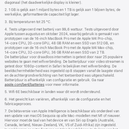
diagonaal (het daadwerkelijke display is kleiner).
2. 1 GB is gelijk aan 1 miljard bytes en 1 TB is gelijk aan 1 biljoen bytes; de
werkelijke, geformatteerde capaciteit ligt lager.
3. Bij temperaturen tot 25 °C.
4. Tests uitgevoerd met batterij van 99,6 wattuur. Tests uitgevoerd door
Apple tussen augustus en oktober 2024, waarbij gebruik is gemaakt van
prototypen van de 16‑inch MacBook Pro met de Apple M4 Pro-chip,
14‑core CPU, 20‑core GPU, 48 GB RAM en een SSD van 512 GB, en
prototypen van de 16‑inch MacBook Pro met de Apple M4 Max-chip,
14‑core CPU, 32‑core GPU, 36 GB RAM en een SSD van 2 TB.
De batterijduur voor draadloos internetten is getest door naar 25 populaire
websites te gaan met wifiverbinding. De batterijduur voor video streamen is
getest door 1080p-content in Safari te bekijken met wifiverbinding. De
beeldscherm­helderheid was ingesteld op 8 stappen vanaf de laagste stand
en de achtergrond­verlichting van het toetsenbord was uitgeschakeld.
Batterijduur is afhankelijk van configuratie en gebruik. Ga naar
apple.com/benl/batteries
voor meer informatie.
5. Wifi 6E beschikbaar in landen waar dit wordt ondersteund.
6. Het gewicht kan variëren, afhankelijk van de configuratie en het
fabricageproces.
7. De bètaversie van Apple Intelligence is beschikbaar als onderdeel van
een update van macOS Sequoia op alle Mac-modellen met M1 of nieuwer.
Hiervoor moet de taal van het device en van Siri op Engels (Australië,
Canada, Ierland, Nieuw-Zeeland, VK, VS of Zuid-Afrika) zijn ingesteld.