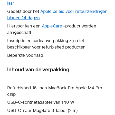
jaar
Hierdoor
wordt
Gedekt door het
Apple beleid voor retourzendingen
er
binnen 14 dagen
Hierdoor
een
wordt
Hiervoor kan een
AppleCare
Hierdoor
-product worden
nieuw
er
aangeschaft
wordt
venster
een
er
Inscriptie en cadeauverpakking zijn niet
geopend.
nieuw
een
beschikbaar voor refurbished producten
venster
nieuw
Beperkte voorraad
geopend.
venster
geopend.
Inhoud van de verpakking
Refurbished 16‑inch MacBook Pro Apple M4 Pro-
chip
USB‑C-lichtnetadapter van 140 W
USB‑C-naar-MagSafe 3-kabel (2 m)