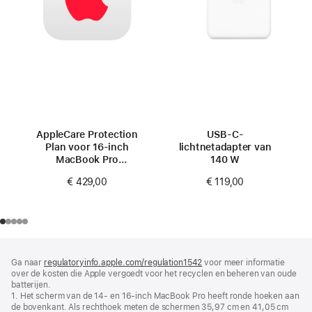
AppleCare Protection
USB‑C-
Plan voor 16‑inch
lichtnetadapter van
MacBook Pro
140 W
(M4 Pro/M4 Max)
€ 429,00
€ 119,00
Voettekst
voetnoten
Ga naar
regulatoryinfo.apple.com/regulation1542
(wordt
voor meer informatie
over de kosten die Apple vergoedt voor het recyclen en beheren van oude
in
batterijen.
nieuw
1. Het scherm van de 14‑ en 16-inch MacBook Pro heeft ronde hoeken aan
venster
de bovenkant. Als rechthoek meten de schermen 35,97 cm en 41,05 cm
geopend)