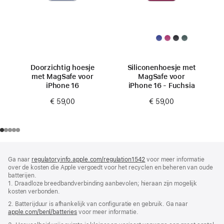
Doorzichtig hoesje
Siliconenhoesje met
met MagSafe voor
MagSafe voor
iPhone 16
iPhone 16 - Fuchsia
€ 59,00
€ 59,00
Voettekst
voetnoten
Ga naar
regulatoryinfo.apple.com/regulation1542
(wordt
voor meer informatie
over de kosten die Apple vergoedt voor het recyclen en beheren van oude
in
batterijen.
nieuw
1. Draadloze breedbandverbinding aanbevolen; hieraan zijn mogelijk
venster
kosten verbonden.
geopend)
2. Batterijduur is afhankelijk van configuratie en gebruik. Ga naar
apple.com/benl/batteries
voor meer informatie.