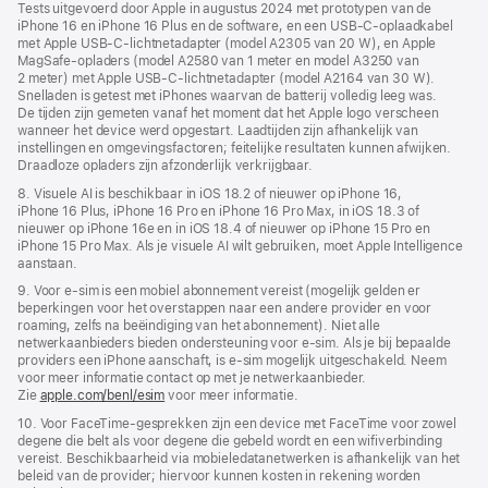
Tests uitgevoerd door Apple in augustus 2024 met prototypen van de
iPhone 16 en iPhone 16 Plus en de software, en een USB‑C‑oplaad­kabel
met Apple USB‑C-lichtnet­adapter (model A2305 van 20 W), en Apple
MagSafe‑opladers (model A2580 van 1 meter en model A3250 van
2 meter) met Apple USB‑C-lichtnet­adapter (model A2164 van 30 W).
Snelladen is getest met iPhones waarvan de batterij volledig leeg was.
De tijden zijn gemeten vanaf het moment dat het Apple logo verscheen
wanneer het device werd opgestart. Laadtijden zijn afhankelijk van
instellingen en omgevings­factoren; feitelijke resultaten kunnen afwijken.
Draadloze opladers zijn afzonderlijk verkrijgbaar.
8. Visuele AI is beschikbaar in iOS 18.2 of nieuwer op iPhone 16,
iPhone 16 Plus, iPhone 16 Pro en iPhone 16 Pro Max, in iOS 18.3 of
nieuwer op iPhone 16e en in iOS 18.4 of nieuwer op iPhone 15 Pro en
iPhone 15 Pro Max. Als je visuele AI wilt gebruiken, moet Apple Intelligence
aanstaan.
9. Voor e‑sim is een mobiel abonnement vereist (mogelijk gelden er
beperkingen voor het overstappen naar een andere provider en voor
roaming, zelfs na beëindiging van het abonnement). Niet alle
netwerkaanbieders bieden ondersteuning voor e‑sim. Als je bij bepaalde
providers een iPhone aanschaft, is e-sim mogelijk uitgeschakeld. Neem
voor meer informatie contact op met je netwerkaanbieder.
Zie
apple.com/benl/esim
voor meer informatie.
10. Voor FaceTime-gesprekken zijn een device met FaceTime voor zowel
degene die belt als voor degene die gebeld wordt en een wifi­verbinding
vereist. Beschikbaarheid via mobiele­data­netwerken is afhankelijk van het
beleid van de provider; hiervoor kunnen kosten in rekening worden