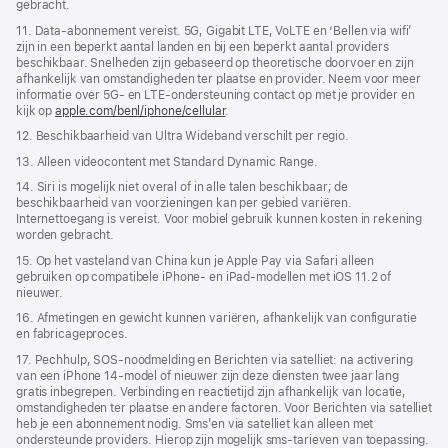
gebracht.
11. Data-abonnement vereist. 5G, Gigabit LTE, VoLTE en ‘Bellen via wifi’
zijn in een beperkt aantal landen en bij een beperkt aantal providers
beschikbaar. Snelheden zijn gebaseerd op theoretische doorvoer en zijn
afhankelijk van omstandigheden ter plaatse en provider. Neem voor meer
informatie over 5G- en LTE-ondersteuning contact op met je provider en
kijk op
apple.com/benl/iphone/cellular
.
12. Beschikbaarheid van Ultra Wideband verschilt per regio.
13. Alleen videocontent met Standard Dynamic Range.
14. Siri is mogelijk niet overal of in alle talen beschikbaar; de
beschikbaarheid van voorzieningen kan per gebied variëren.
Internettoegang is vereist. Voor mobiel gebruik kunnen kosten in rekening
worden gebracht.
15. Op het vasteland van China kun je Apple Pay via Safari alleen
gebruiken op compatibele iPhone‑ en iPad-modellen met iOS 11.2 of
nieuwer.
16. Afmetingen en gewicht kunnen variëren, afhankelijk van configuratie
en fabricageproces.
17. Pechhulp, SOS-noodmelding en Berichten via satelliet: na activering
van een iPhone 14-model of nieuwer zijn deze diensten twee jaar lang
gratis inbegrepen. Verbinding en reactie­tijd zijn afhankelijk van locatie,
omstandigheden ter plaatse en andere factoren. Voor Berichten via satelliet
heb je een abonnement nodig. Sms’en via satelliet kan alleen met
ondersteunde providers. Hierop zijn mogelijk sms-tarieven van toepassing.