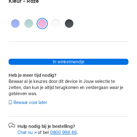
Kleur - Roze
Ultramarijn
Blauwgroen
Wit
Zwart
Roze
In winkelmandje
Heb je meer tijd nodig?
Bewaar al je keuzes door dit device in Jouw selectie te
zetten, dan kun je altijd terugkomen en verdergaan waar je
gebleven was.
Bewaar voor later
Hulp nodig bij je bestelling?
Chat nu
(Wordt
of bel
0800 998 46
.