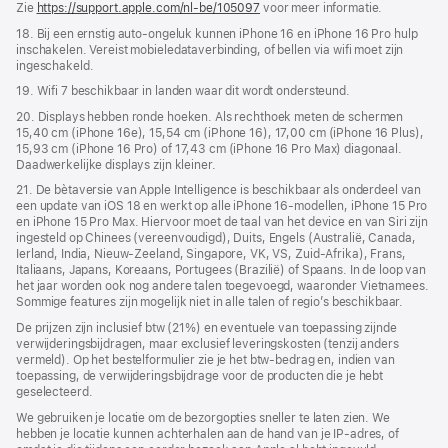
Zie
https://support.apple.com/nl-be/105097
voor meer informatie.
18. Bij een ernstig auto-ongeluk kunnen iPhone 16 en iPhone 16 Pro hulp
inschakelen. Vereist mobiele­data­­verbinding, of bellen via wifi moet zijn
ingeschakeld.
19. Wifi 7 beschikbaar in landen waar dit wordt ondersteund.
20. Displays hebben ronde hoeken. Als rechthoek meten de schermen
15,40 cm (iPhone 16e), 15,54 cm (iPhone 16), 17,00 cm (iPhone 16 Plus),
15,93 cm (iPhone 16 Pro) of 17,43 cm (iPhone 16 Pro Max) diagonaal.
Daadwerkelijke displays zijn kleiner.
21. De bètaversie van Apple Intelligence is beschikbaar als onderdeel van
een update van iOS 18 en werkt op alle iPhone 16-modellen, iPhone 15 Pro
en iPhone 15 Pro Max. Hiervoor moet de taal van het device en van Siri zijn
ingesteld op Chinees (vereenvoudigd), Duits, Engels (Australië, Canada,
Ierland, India, Nieuw-Zeeland, Singapore, VK, VS, Zuid-Afrika), Frans,
Italiaans, Japans, Koreaans, Portugees (Brazilië) of Spaans. In de loop van
het jaar worden ook nog andere talen toegevoegd, waaronder Vietnamees.
Sommige features zijn mogelijk niet in alle talen of regio’s beschikbaar.
De prijzen zijn inclusief btw (21%) en eventuele van toepassing zijnde
verwijderingsbijdragen, maar exclusief leveringskosten (tenzij anders
vermeld). Op het bestelformulier zie je het btw-bedrag en, indien van
toepassing, de verwijderingsbijdrage voor de producten die je hebt
geselecteerd.
We gebruiken je locatie om de bezorgopties sneller te laten zien. We
hebben je locatie kunnen achterhalen aan de hand van je IP-adres, of