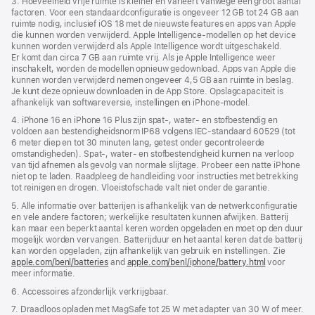
3. Hoeveelheid vrije ruimte is kleiner en varieert vanwege een groot aantal
factoren. Voor een standaard­­configuratie is ongeveer 12 GB tot 24 GB aan
ruimte nodig, inclusief iOS 18 met de nieuwste features en apps van Apple
die kunnen worden verwijderd. Apple Intelligence-modellen op het device
kunnen worden verwijderd als Apple Intelligence wordt uitgeschakeld.
Er komt dan circa 7 GB aan ruimte vrij. Als je Apple Intelligence weer
inschakelt, worden de modellen opnieuw gedownload. Apps van Apple die
kunnen worden verwijderd nemen ongeveer 4,5 GB aan ruimte in beslag.
Je kunt deze opnieuw downloaden in de App Store. Opslagcapaciteit is
afhankelijk van softwareversie, instellingen en iPhone‑model.
4. iPhone 16 en iPhone 16 Plus zijn spat‑, water‑ en stofbestendig en
voldoen aan bestendigheidsnorm IP68 volgens IEC‑standaard 60529 (tot
6 meter diep en tot 30 minuten lang, getest onder gecontroleerde
omstandigheden). Spat-, water- en stofbestendigheid kunnen na verloop
van tijd afnemen als gevolg van normale slijtage. Probeer een natte iPhone
niet op te laden. Raadpleeg de handleiding voor instructies met betrekking
tot reinigen en drogen. Vloeistof­­schade valt niet onder de garantie.
5. Alle informatie over batterijen is afhankelijk van de netwerkconfiguratie
en vele andere factoren; werkelijke resultaten kunnen afwijken. Batterij
kan maar een beperkt aantal keren worden opgeladen en moet op den duur
mogelijk worden vervangen. Batterijduur en het aantal keren dat de batterij
kan worden opgeladen, zijn afhankelijk van gebruik en instellingen. Zie
apple.com/benl/batteries
and
apple.com/benl/iphone/battery.html
voor
meer informatie.
6. Accessoires afzonderlijk verkrijgbaar.
7. Draadloos opladen met MagSafe tot 25 W met adapter van 30 W of meer.