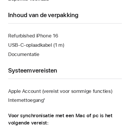
geopend.
venster
geopend.
Inhoud van de verpakking
Refurbished iPhone 16
USB‑C-oplaadkabel (1 m)
Documentatie
Systeemvereisten
Apple Account (vereist voor sommige functies)
Internettoegang¹
Voor synchronisatie met een Mac of pc is het
volgende vereist: