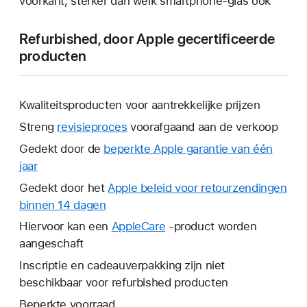
voorkant, sterker dan welk smartphone-glas ook
Refurbished, door Apple gecertificeerde
producten
Kwaliteitsproducten voor aantrekkelijke prijzen
Streng
revisieproces
voorafgaand aan de verkoop
Gedekt door de
beperkte Apple garantie van één
jaar
Hierdoor
wordt
Gedekt door het
Apple beleid voor retourzendingen
er
binnen 14 dagen
Hierdoor
een
wordt
Hiervoor kan een
AppleCare
Hierdoor
-product worden
nieuw
er
aangeschaft
wordt
venster
een
er
Inscriptie en cadeauverpakking zijn niet
geopend.
nieuw
een
beschikbaar voor refurbished producten
venster
nieuw
Beperkte voorraad