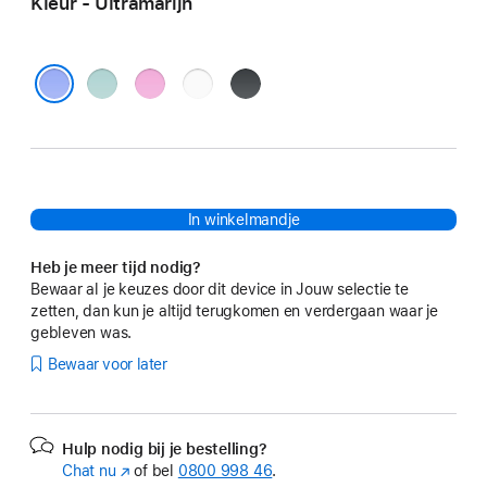
Kleur - Ultramarijn
Blauwgroen
Roze
Wit
Zwart
Ultramarijn
In winkelmandje
Heb je meer tijd nodig?
Bewaar al je keuzes door dit device in Jouw selectie te
zetten, dan kun je altijd terugkomen en verdergaan waar je
gebleven was.
Bewaar voor later
Hulp nodig bij je bestelling?
Chat nu
(Wordt
of bel
0800 998 46
.