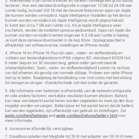
3. Hoeveelheid vrije ruimte is kleiner en varieert vanwege een groot aantal
factoren. Voor een standaard­­configuratie is ongeveer 12 GB tot 24 GB aan
ruimte nodig, inclusief iOS 18 met de nieuwste features en apps van Apple
die kunnen worden verwijderd. Apple Intelligence-modellen op het device
kunnen worden verwijderd als Apple Intelligence wordt uitgeschakeld.
Er komt dan circa 7 GB aan ruimte vrij. Als je Apple Intelligence weer
inschakelt, worden de modellen opnieuw gedownload. Apps van Apple die
kunnen worden verwijderd nemen ongeveer 4,5 GB aan ruimte in beslag.
Je kunt deze opnieuw downloaden in de App Store. Opslagcapaciteit is
afhankelijk van softwareversie, instellingen en iPhone‑model.
4. iPhone 16 en iPhone 16 Plus zijn spat‑, water‑ en stofbestendig en
voldoen aan bestendigheidsnorm IP68 volgens IEC‑standaard 60529 (tot
6 meter diep en tot 30 minuten lang, getest onder gecontroleerde
omstandigheden). Spat-, water- en stofbestendigheid kunnen na verloop
van tijd afnemen als gevolg van normale slijtage. Probeer een natte iPhone
niet op te laden. Raadpleeg de handleiding voor instructies met betrekking
tot reinigen en drogen. Vloeistof­­schade valt niet onder de garantie.
5. Alle informatie over batterijen is afhankelijk van de netwerkconfiguratie
en vele andere factoren; werkelijke resultaten kunnen afwijken. Batterij
kan maar een beperkt aantal keren worden opgeladen en moet op den duur
mogelijk worden vervangen. Batterijduur en het aantal keren dat de batterij
kan worden opgeladen, zijn afhankelijk van gebruik en instellingen. Zie
apple.com/benl/batteries
and
apple.com/benl/iphone/battery.html
voor
meer informatie.
6. Accessoires afzonderlijk verkrijgbaar.
7. Draadloos opladen met MagSafe tot 25 W met adapter van 30 W of meer.