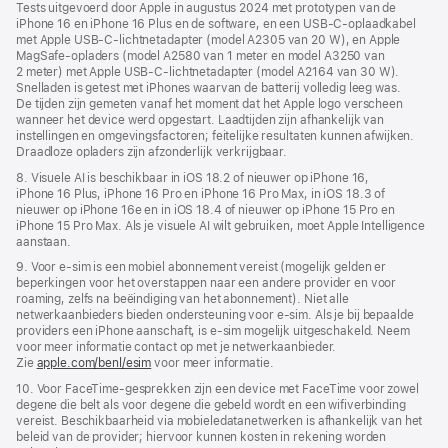
Tests uitgevoerd door Apple in augustus 2024 met prototypen van de
iPhone 16 en iPhone 16 Plus en de software, en een USB‑C‑oplaad­kabel
met Apple USB‑C-lichtnet­adapter (model A2305 van 20 W), en Apple
MagSafe‑opladers (model A2580 van 1 meter en model A3250 van
2 meter) met Apple USB‑C-lichtnet­adapter (model A2164 van 30 W).
Snelladen is getest met iPhones waarvan de batterij volledig leeg was.
De tijden zijn gemeten vanaf het moment dat het Apple logo verscheen
wanneer het device werd opgestart. Laadtijden zijn afhankelijk van
instellingen en omgevings­factoren; feitelijke resultaten kunnen afwijken.
Draadloze opladers zijn afzonderlijk verkrijgbaar.
8. Visuele AI is beschikbaar in iOS 18.2 of nieuwer op iPhone 16,
iPhone 16 Plus, iPhone 16 Pro en iPhone 16 Pro Max, in iOS 18.3 of
nieuwer op iPhone 16e en in iOS 18.4 of nieuwer op iPhone 15 Pro en
iPhone 15 Pro Max. Als je visuele AI wilt gebruiken, moet Apple Intelligence
aanstaan.
9. Voor e‑sim is een mobiel abonnement vereist (mogelijk gelden er
beperkingen voor het overstappen naar een andere provider en voor
roaming, zelfs na beëindiging van het abonnement). Niet alle
netwerkaanbieders bieden ondersteuning voor e‑sim. Als je bij bepaalde
providers een iPhone aanschaft, is e-sim mogelijk uitgeschakeld. Neem
voor meer informatie contact op met je netwerkaanbieder.
Zie
apple.com/benl/esim
voor meer informatie.
10. Voor FaceTime-gesprekken zijn een device met FaceTime voor zowel
degene die belt als voor degene die gebeld wordt en een wifi­verbinding
vereist. Beschikbaarheid via mobiele­data­netwerken is afhankelijk van het
beleid van de provider; hiervoor kunnen kosten in rekening worden