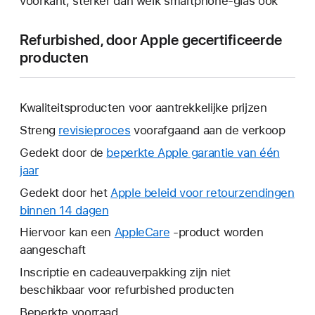
voorkant, sterker dan welk smartphone-glas ook
Refurbished, door Apple gecertificeerde
producten
Kwaliteitsproducten voor aantrekkelijke prijzen
Streng
revisieproces
voorafgaand aan de verkoop
Gedekt door de
beperkte Apple garantie van één
jaar
Hierdoor
wordt
Gedekt door het
Apple beleid voor retourzendingen
er
binnen 14 dagen
Hierdoor
een
wordt
Hiervoor kan een
AppleCare
Hierdoor
-product worden
nieuw
er
aangeschaft
wordt
venster
een
er
Inscriptie en cadeauverpakking zijn niet
geopend.
nieuw
een
beschikbaar voor refurbished producten
venster
nieuw
Beperkte voorraad