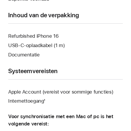
geopend.
venster
geopend.
Inhoud van de verpakking
Refurbished iPhone 16
USB‑C-oplaadkabel (1 m)
Documentatie
Systeemvereisten
Apple Account (vereist voor sommige functies)
Internettoegang¹
Voor synchronisatie met een Mac of pc is het
volgende vereist: