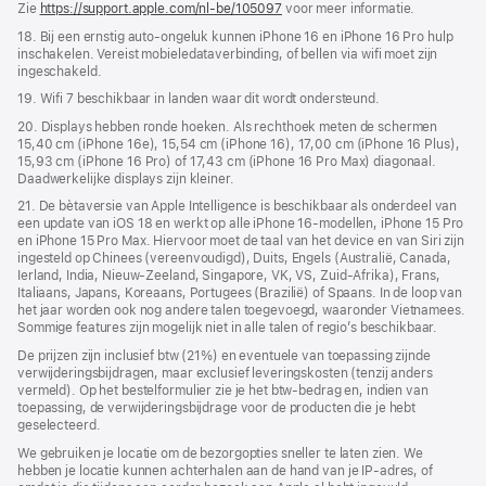
Zie
https://support.apple.com/nl-be/105097
voor meer informatie.
18. Bij een ernstig auto-ongeluk kunnen iPhone 16 en iPhone 16 Pro hulp
inschakelen. Vereist mobiele­data­­verbinding, of bellen via wifi moet zijn
ingeschakeld.
19. Wifi 7 beschikbaar in landen waar dit wordt ondersteund.
20. Displays hebben ronde hoeken. Als rechthoek meten de schermen
15,40 cm (iPhone 16e), 15,54 cm (iPhone 16), 17,00 cm (iPhone 16 Plus),
15,93 cm (iPhone 16 Pro) of 17,43 cm (iPhone 16 Pro Max) diagonaal.
Daadwerkelijke displays zijn kleiner.
21. De bètaversie van Apple Intelligence is beschikbaar als onderdeel van
een update van iOS 18 en werkt op alle iPhone 16-modellen, iPhone 15 Pro
en iPhone 15 Pro Max. Hiervoor moet de taal van het device en van Siri zijn
ingesteld op Chinees (vereenvoudigd), Duits, Engels (Australië, Canada,
Ierland, India, Nieuw-Zeeland, Singapore, VK, VS, Zuid-Afrika), Frans,
Italiaans, Japans, Koreaans, Portugees (Brazilië) of Spaans. In de loop van
het jaar worden ook nog andere talen toegevoegd, waaronder Vietnamees.
Sommige features zijn mogelijk niet in alle talen of regio’s beschikbaar.
De prijzen zijn inclusief btw (21%) en eventuele van toepassing zijnde
verwijderingsbijdragen, maar exclusief leveringskosten (tenzij anders
vermeld). Op het bestelformulier zie je het btw-bedrag en, indien van
toepassing, de verwijderingsbijdrage voor de producten die je hebt
geselecteerd.
We gebruiken je locatie om de bezorgopties sneller te laten zien. We
hebben je locatie kunnen achterhalen aan de hand van je IP-adres, of