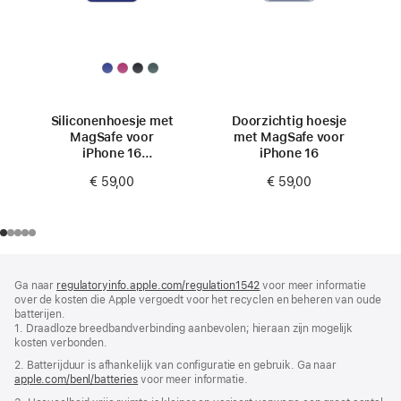
Siliconenhoesje met
Doorzichtig hoesje
MagSafe voor
met MagSafe voor
iPhone 16
iPhone 16
- Ultramarijn
€ 59,00
€ 59,00
Voettekst
voetnoten
Ga naar
regulatoryinfo.apple.com/regulation1542
(wordt
voor meer informatie
over de kosten die Apple vergoedt voor het recyclen en beheren van oude
in
batterijen.
nieuw
1. Draadloze breedbandverbinding aanbevolen; hieraan zijn mogelijk
venster
kosten verbonden.
geopend)
2. Batterijduur is afhankelijk van configuratie en gebruik. Ga naar
apple.com/benl/batteries
voor meer informatie.