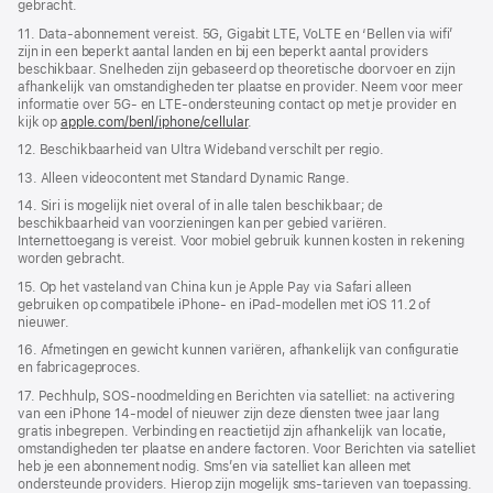
gebracht.
11. Data-abonnement vereist. 5G, Gigabit LTE, VoLTE en ‘Bellen via wifi’
zijn in een beperkt aantal landen en bij een beperkt aantal providers
beschikbaar. Snelheden zijn gebaseerd op theoretische doorvoer en zijn
afhankelijk van omstandigheden ter plaatse en provider. Neem voor meer
informatie over 5G- en LTE-ondersteuning contact op met je provider en
kijk op
apple.com/benl/iphone/cellular
.
12. Beschikbaarheid van Ultra Wideband verschilt per regio.
13. Alleen videocontent met Standard Dynamic Range.
14. Siri is mogelijk niet overal of in alle talen beschikbaar; de
beschikbaarheid van voorzieningen kan per gebied variëren.
Internettoegang is vereist. Voor mobiel gebruik kunnen kosten in rekening
worden gebracht.
15. Op het vasteland van China kun je Apple Pay via Safari alleen
gebruiken op compatibele iPhone‑ en iPad-modellen met iOS 11.2 of
nieuwer.
16. Afmetingen en gewicht kunnen variëren, afhankelijk van configuratie
en fabricageproces.
17. Pechhulp, SOS-noodmelding en Berichten via satelliet: na activering
van een iPhone 14-model of nieuwer zijn deze diensten twee jaar lang
gratis inbegrepen. Verbinding en reactie­tijd zijn afhankelijk van locatie,
omstandigheden ter plaatse en andere factoren. Voor Berichten via satelliet
heb je een abonnement nodig. Sms’en via satelliet kan alleen met
ondersteunde providers. Hierop zijn mogelijk sms-tarieven van toepassing.