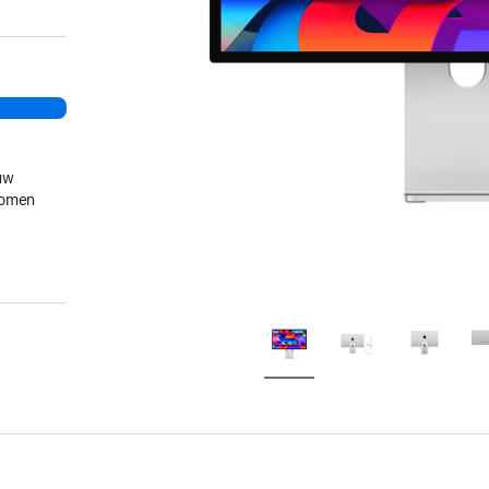
uw
gkomen