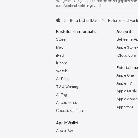
We gebruiken je locatie om de bezorgopties snell
aan Apple al hebt ingevuld.
Refurbished Mac
Refurbished Apple
Apple
Bestellen en informatie
Account
Store
Beheer je A
Mac
Apple Store
iPad
iCloud.com
iPhone
Entertainme
Watch
Apple One
AirPods
Apple TV
TV & Woning
Apple Music
AirTag
Apple Arcad
Accessoires
App Store
Cadeaukaarten
Apple Wallet
Apple Pay