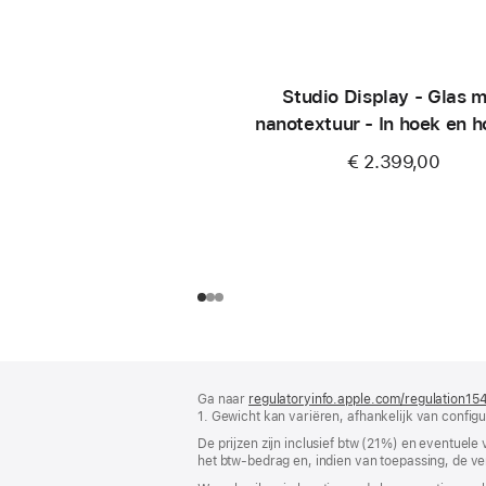
Studio Display - Glas 
nanotextuur - In hoek en 
verstelbare standaar
€ 2.399,00
Voettekst
voetnoten
Ga naar
regulatoryinfo.apple.com/regulation15
1. Gewicht kan variëren, afhankelijk van config
De prijzen zijn inclusief btw (21%) en eventuele
het btw-bedrag en, indien van toepassing, de ve