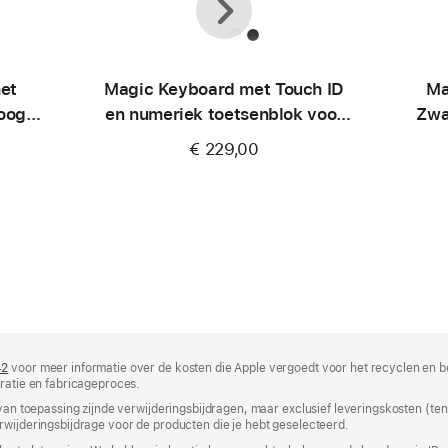
met
Magic Keyboard met Touch ID
Ma
hoogte
en numeriek toetsenblok voor
Zwa
d
Mac-modellen met
€ 229,00
Apple silicon (USB–C) - Frans -
Zwarte toetsen
42
(wordt
voor meer informatie over de kosten die Apple vergoedt voor het recyclen en b
uratie en fabricageproces.
in
nieuw
 van toepassing zijnde verwijderingsbijdragen, maar exclusief leveringskosten (tenz
venster
rwijderingsbijdrage voor de producten die je hebt geselecteerd.
geopend)