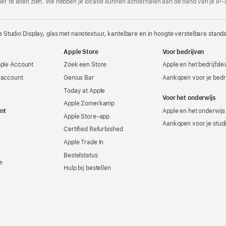
er te laten zien. We hebben je locatie kunnen achterhalen aan de hand van je IP-
 Studio Display, glas met nanotextuur, kantelbare en in hoogte verstelbare stand
Apple Store
Voor bedrijven
pple Account
Zoek een Store
Apple en het bedrijfsl
-account
Genius Bar
Aankopen voor je bedri
Today at Apple
Voor het onderwijs
Apple Zomerkamp
nt
Apple en het onderwijs
Apple Store-app
Aankopen voor je stud
Certified Refurbished
Apple Trade In
Bestelstatus
e
Hulp bij bestellen