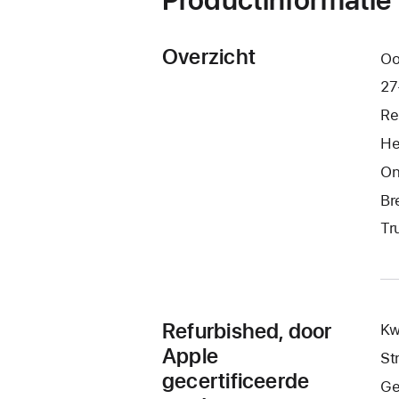
Overzicht
Oo
27
Re
He
On
Br
Tr
Refurbished, door
Kw
Apple
St
gecertificeerde
Ge