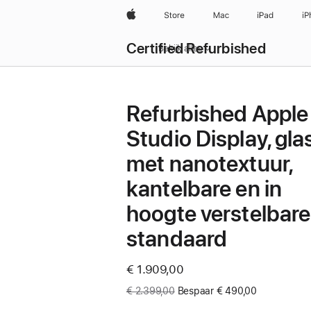
Apple
Store
Mac
iPad
iP
Certified Refurbished
Bekijk alles
Refurbished Apple
Studio Display, gla
met nanotextuur,
kantelbare en in
hoogte verstelbare
standaard
Now
€ 1.909,00
Was
€ 2.399,00
Bespaar € 490,00