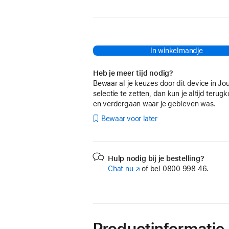
In winkelmandje
Heb je meer tijd nodig?
Bewaar al je keuzes door dit device in Jo
selectie te zetten, dan kun je altijd teru
en verdergaan waar je gebleven was.
Bewaar voor later
Hulp nodig bij je bestelling?
Chat nu
(Wordt
of bel
0800 998 46.
in
nieuw
venster
geopend)
Productinformatie