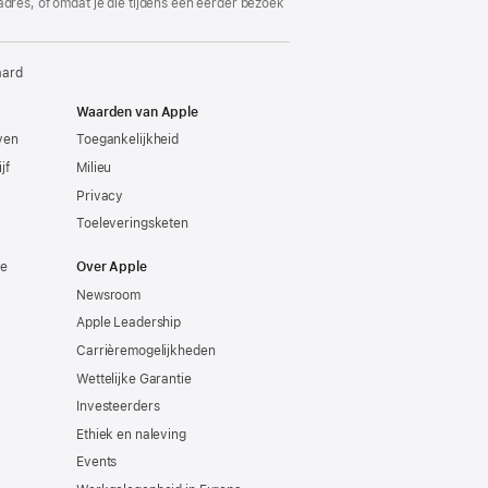
adres, of omdat je die tijdens een eerder bezoek
aard
Waarden van Apple
even
Toegankelijkheid
jf
Milieu
Privacy
Toeleveringsketen
ie
Over Apple
Newsroom
Apple Leadership
Carrièremogelijkheden
Wettelijke Garantie
Investeerders
Ethiek en naleving
Events