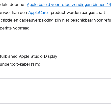
wordt
dekt door het
Apple beleid voor retourzendingen binnen 1
er
ervoor kan een
AppleCare
Hierdoor
-product worden aangeschaft
een
wordt
scriptie en cadeauverpakking zijn niet beschikbaar voor re
nieuw
er
venster
perkte voorraad
een
geopend
nieuw
venster
geopend.
furbished Apple Studio Display
underbolt-kabel (1 m)