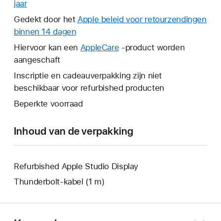
jaar
Hierdoor
wordt
Gedekt door het
Apple beleid voor retourzendingen
er
binnen 14 dagen
Hierdoor
een
wordt
Hiervoor kan een
AppleCare
Hierdoor
-product worden
nieuw
er
aangeschaft
wordt
venster
een
er
Inscriptie en cadeauverpakking zijn niet
geopend.
nieuw
een
beschikbaar voor refurbished producten
venster
nieuw
Beperkte voorraad
geopend.
venster
geopend.
Inhoud van de verpakking
Refurbished Apple Studio Display
Thunderbolt-kabel (1 m)