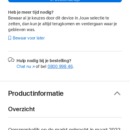
Heb je meer tijd nodig?
Bewaar al je keuzes door dit device in Jouw selectie te
zetten, dan kun je altijd terugkomen en verdergaan waar je
gebleven was.
Bewaar voor later
Hulp nodig bij je bestelling?
Chat nu
(Wordt
of bel
0800 998 46
.
in
nieuw
venster
geopend)
Productinformatie
Overzicht
Oorspronkelijk op de markt gebracht in maart 2022