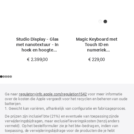
Studio Display - Glas
Magic Keyboard met
met nanotextuur - In
Touch ID en
hoek en hoogte
numeriek
verstelbare
toetsenblok voor
€ 2.399,00
€ 229,00
standaard
Mac-modellen met
Apple silicon (USB–
C) - Frans -
Zwarte toetsen
Voettekst
voetnoten
Ga naar
regulatoryinfo.apple.com/regulation1542
(wordt
voor meer informatie
over de kosten die Apple vergoedt voor het recyclen en beheren van oude
in
batterijen.
nieuw
1. Gewicht kan variëren, afhankelijk van configuratie en fabricageproces.
venster
geopend)
De prijzen zijn inclusief btw (21%) en eventuele van toepassing zijnde
verwijderingsbijdragen, maar exclusief leveringskosten (tenzij anders
vermeld). Op het bestelformulier zie je het btw-bedrag en, indien van
toepassing, de verwijderingsbijdrage voor de producten die je hebt