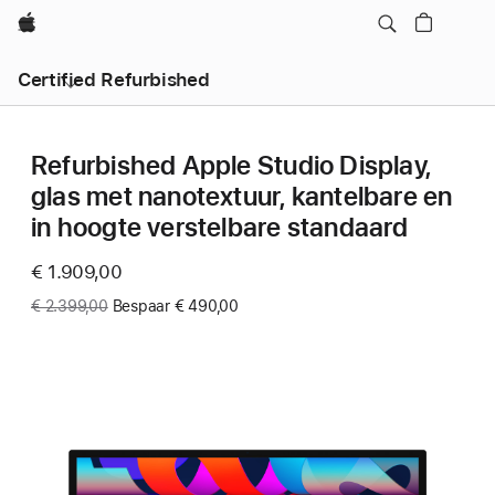
Apple
Certified Refurbished
Refurbished Apple Studio Display,
glas met nanotextuur, kantelbare en
in hoogte verstelbare standaard
Now
€ 1.909,00
Was
€ 2.399,00
Bespaar € 490,00