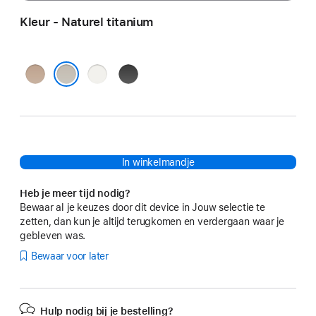
Kleur - Naturel titanium
Desert
Wit
Zwart
titanium
titanium
titanium
Naturel titanium
In winkelmandje
Heb je meer tijd nodig?
Bewaar al je keuzes door dit device in Jouw selectie te
zetten, dan kun je altijd terugkomen en verdergaan waar je
gebleven was.
Bewaar voor later
Hulp nodig bij je bestelling?