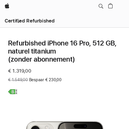
Apple
Certified Refurbished
Refurbished iPhone 16 Pro, 512 GB,
naturel titanium
(zonder abonnement)
Now
€ 1.319,00
Was
€ 1.549,00
Bespaar € 230,00
Meer
informatie,