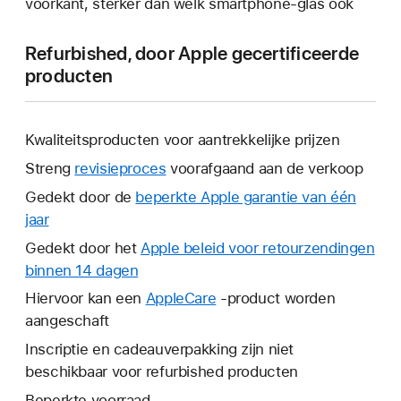
voorkant, sterker dan welk smartphone-glas ook
Refurbished, door Apple gecertificeerde
producten
Kwaliteitsproducten voor aantrekkelijke prijzen
Streng
revisieproces
voorafgaand aan de verkoop
Gedekt door de
beperkte Apple garantie van één
jaar
Hierdoor
wordt
Gedekt door het
Apple beleid voor retourzendingen
er
binnen 14 dagen
Hierdoor
een
wordt
Hiervoor kan een
AppleCare
Hierdoor
-product worden
nieuw
er
aangeschaft
wordt
venster
een
er
Inscriptie en cadeauverpakking zijn niet
geopend.
nieuw
een
beschikbaar voor refurbished producten
venster
nieuw
Beperkte voorraad