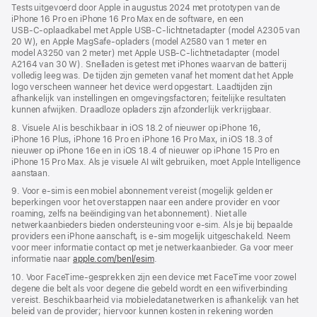
Tests uitgevoerd door Apple in augustus 2024 met prototypen van de
iPhone 16 Pro en iPhone 16 Pro Max en de software, en een
USB‑C‑oplaad­kabel met Apple USB‑C-lichtnet­adapter (model A2305 van
20 W), en Apple MagSafe‑opladers (model A2580 van 1 meter en
model A3250 van 2 meter) met Apple USB‑C-lichtnet­adapter (model
A2164 van 30 W). Snelladen is getest met iPhones waarvan de batterij
volledig leeg was. De tijden zijn gemeten vanaf het moment dat het Apple
logo verscheen wanneer het device werd opgestart. Laadtijden zijn
afhankelijk van instellingen en omgevings­factoren; feitelijke resultaten
kunnen afwijken. Draadloze opladers zijn afzonderlijk verkrijgbaar.
8. Visuele AI is beschikbaar in iOS 18.2 of nieuwer op iPhone 16,
iPhone 16 Plus, iPhone 16 Pro en iPhone 16 Pro Max, in iOS 18.3 of
nieuwer op iPhone 16e en in iOS 18.4 of nieuwer op iPhone 15 Pro en
iPhone 15 Pro Max. Als je visuele AI wilt gebruiken, moet Apple Intelligence
aanstaan.
9. Voor e‑sim is een mobiel abonnement vereist (mogelijk gelden er
beperkingen voor het overstappen naar een andere provider en voor
roaming, zelfs na beëindiging van het abonnement). Niet alle
netwerkaanbieders bieden ondersteuning voor e‑sim. Als je bij bepaalde
providers een iPhone aanschaft, is e-sim mogelijk uitgeschakeld. Neem
voor meer informatie contact op met je netwerkaanbieder. Ga voor meer
informatie naar
apple.com/benl/esim
.
10. Voor FaceTime-gesprekken zijn een device met FaceTime voor zowel
degene die belt als voor degene die gebeld wordt en een wifi­verbinding
vereist. Beschikbaarheid via mobiele­data­netwerken is afhankelijk van het
beleid van de provider; hiervoor kunnen kosten in rekening worden