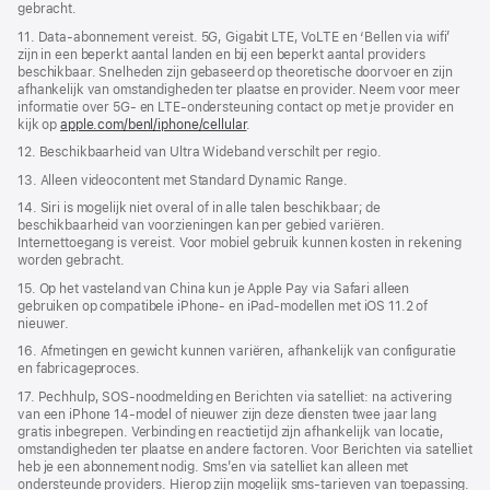
gebracht.
11. Data-abonnement vereist. 5G, Gigabit LTE, VoLTE en ‘Bellen via wifi’
zijn in een beperkt aantal landen en bij een beperkt aantal providers
beschikbaar. Snelheden zijn gebaseerd op theoretische doorvoer en zijn
afhankelijk van omstandigheden ter plaatse en provider. Neem voor meer
informatie over 5G- en LTE-ondersteuning contact op met je provider en
kijk op
apple.com/benl/iphone/cellular
.
12. Beschikbaarheid van Ultra Wideband verschilt per regio.
13. Alleen videocontent met Standard Dynamic Range.
14. Siri is mogelijk niet overal of in alle talen beschikbaar; de
beschikbaarheid van voorzieningen kan per gebied variëren.
Internettoegang is vereist. Voor mobiel gebruik kunnen kosten in rekening
worden gebracht.
15. Op het vasteland van China kun je Apple Pay via Safari alleen
gebruiken op compatibele iPhone‑ en iPad-modellen met iOS 11.2 of
nieuwer.
16. Afmetingen en gewicht kunnen variëren, afhankelijk van configuratie
en fabricageproces.
17. Pechhulp, SOS‑noodmelding en Berichten via satelliet: na activering
van een iPhone 14-model of nieuwer zijn deze diensten twee jaar lang
gratis inbegrepen. Verbinding en reactie­tijd zijn afhankelijk van locatie,
omstandigheden ter plaatse en andere factoren. Voor Berichten via satelliet
heb je een abonnement nodig. Sms’en via satelliet kan alleen met
ondersteunde providers. Hierop zijn mogelijk sms-tarieven van toepassing.