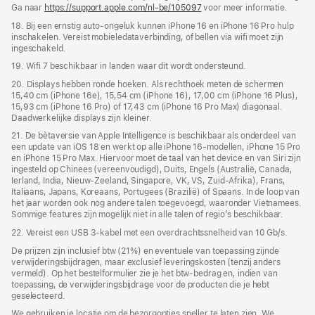
Ga naar
https://support.apple.com/nl-be/105097
voor meer informatie.
18. Bij een ernstig auto-ongeluk kunnen iPhone 16 en iPhone 16 Pro hulp
inschakelen. Vereist mobiele­data­­verbinding, of bellen via wifi moet zijn
ingeschakeld.
19. Wifi 7 beschikbaar in landen waar dit wordt ondersteund.
20. Displays hebben ronde hoeken. Als rechthoek meten de schermen
15,40 cm (iPhone 16e), 15,54 cm (iPhone 16), 17,00 cm (iPhone 16 Plus),
15,93 cm (iPhone 16 Pro) of 17,43 cm (iPhone 16 Pro Max) diagonaal.
Daadwerkelijke displays zijn kleiner.
21. De bètaversie van Apple Intelligence is beschikbaar als onderdeel van
een update van iOS 18 en werkt op alle iPhone 16-modellen, iPhone 15 Pro
en iPhone 15 Pro Max. Hiervoor moet de taal van het device en van Siri zijn
ingesteld op Chinees (vereenvoudigd), Duits, Engels (Australië, Canada,
Ierland, India, Nieuw-Zeeland, Singapore, VK, VS, Zuid-Afrika), Frans,
Italiaans, Japans, Koreaans, Portugees (Brazilië) of Spaans. In de loop van
het jaar worden ook nog andere talen toegevoegd, waaronder Vietnamees.
Sommige features zijn mogelijk niet in alle talen of regio’s beschikbaar.
22. Vereist een USB 3-kabel met een overdrachts­snelheid van 10 Gb/s.
De prijzen zijn inclusief btw (21%) en eventuele van toepassing zijnde
verwijderingsbijdragen, maar exclusief leveringskosten (tenzij anders
vermeld). Op het bestelformulier zie je het btw-bedrag en, indien van
toepassing, de verwijderingsbijdrage voor de producten die je hebt
geselecteerd.
We gebruiken je locatie om de bezorgopties sneller te laten zien. We