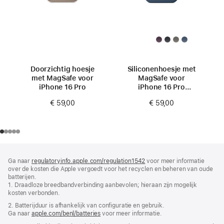
Doorzichtig hoesje
Siliconenhoesje met
met MagSafe voor
MagSafe voor
iPhone 16 Pro
iPhone 16 Pro
- Denim
€ 59,00
€ 59,00
Voettekst
voetnoten
Ga naar
regulatoryinfo.apple.com/regulation1542
(wordt
voor meer informatie
over de kosten die Apple vergoedt voor het recyclen en beheren van oude
in
batterijen.
nieuw
1. Draadloze breedbandverbinding aanbevolen; hieraan zijn mogelijk
venster
kosten verbonden.
geopend)
2. Batterij­duur is afhankelijk van configuratie en gebruik.
Ga naar
apple.com/benl/batteries
voor meer informatie.