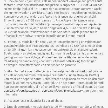
3. Hoeveelheid vrije ruimte is kleiner en varieert vanwege een groot aantal
factoren. Voor een standaard­­configuratie is ongeveer 12 GB tot 24 GB aan
ruimte nodig, inclusief iOS 18 met de nieuwste features en apps van Apple
die kunnen worden verwijderd. Apple Intelligence-modellen op het device
kunnen worden verwijderd als Apple Intelligence wordt uitgeschakeld.
Er komt dan circa 7 GB aan ruimte vrij. Als je Apple Intelligence weer
inschakelt, worden de modellen opnieuw gedownload. Apps van Apple die
kunnen worden verwijderd nemen ongeveer 4,5 GB aan ruimte in beslag.
Je kunt deze opnieuw downloaden in de App Store. Opslagcapaciteit is
afhankelijk van softwareversie, instellingen en iPhone‑model.
4. iPhone 16-modellen zijn spat‑, water‑ en stofbestendig en voldoen aan
bestendigheidsnorm IP68 volgens IEC‑standaard 60529 (tot 6 meter diep
en tot 30 minuten lang, getest onder gecontroleerde omstandigheden).
Spat-, water- en stofbestendigheid kunnen na verloop van tijd afnemen als
gevolg van normale slijtage. Probeer een natte iPhone niet op te laden.
Raadpleeg de handleiding voor instructies met betrekking tot reinigen
en drogen. Vloeistof­­schade valt niet onder de garantie.
5. Alle informatie over batterijen is afhankelijk van de netwerkconfiguratie
en vele andere factoren; werkelijke resultaten kunnen afwijken. Batterij
kan maar een beperkt aantal keren worden opgeladen en moet op den duur
mogelijk worden vervangen. Batterij­duur en het aantal keren dat de batterij
kan worden opgeladen, zijn afhankelijk van gebruik en instellingen. Ga naar
apple.com/benl/batteries
en
apple.com/benl/iphone/battery.html
voor meer
informatie.
6. Accessoires zijn afzonderlijk verkrijgbaar.
7. Draadloos opladen met MagSafe tot 25 W met adapter van 30 W of meer.