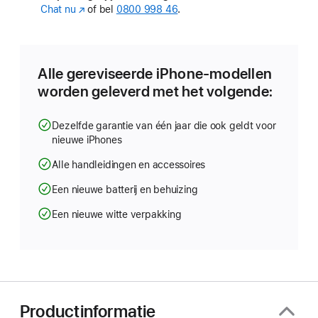
Chat nu
(Wordt
of bel
0800 998 46
.
in
nieuw
venster
geopend)
Alle gereviseerde iPhone-modellen
worden geleverd met het volgende:
Dezelfde garantie van één jaar die ook geldt voor
nieuwe iPhones
Alle handleidingen en accessoires
Een nieuwe batterij en behuizing
Een nieuwe witte verpakking
Productinformatie