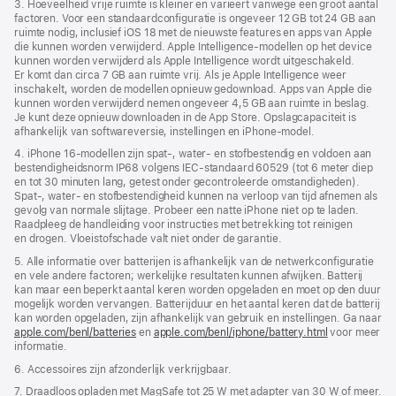
3. Hoeveelheid vrije ruimte is kleiner en varieert vanwege een groot aantal
factoren. Voor een standaard­­configuratie is ongeveer 12 GB tot 24 GB aan
ruimte nodig, inclusief iOS 18 met de nieuwste features en apps van Apple
die kunnen worden verwijderd. Apple Intelligence-modellen op het device
kunnen worden verwijderd als Apple Intelligence wordt uitgeschakeld.
Er komt dan circa 7 GB aan ruimte vrij. Als je Apple Intelligence weer
inschakelt, worden de modellen opnieuw gedownload. Apps van Apple die
kunnen worden verwijderd nemen ongeveer 4,5 GB aan ruimte in beslag.
Je kunt deze opnieuw downloaden in de App Store. Opslagcapaciteit is
afhankelijk van softwareversie, instellingen en iPhone‑model.
4. iPhone 16-modellen zijn spat‑, water‑ en stofbestendig en voldoen aan
bestendigheidsnorm IP68 volgens IEC‑standaard 60529 (tot 6 meter diep
en tot 30 minuten lang, getest onder gecontroleerde omstandigheden).
Spat-, water- en stofbestendigheid kunnen na verloop van tijd afnemen als
gevolg van normale slijtage. Probeer een natte iPhone niet op te laden.
Raadpleeg de handleiding voor instructies met betrekking tot reinigen
en drogen. Vloeistof­­schade valt niet onder de garantie.
5. Alle informatie over batterijen is afhankelijk van de netwerkconfiguratie
en vele andere factoren; werkelijke resultaten kunnen afwijken. Batterij
kan maar een beperkt aantal keren worden opgeladen en moet op den duur
mogelijk worden vervangen. Batterij­duur en het aantal keren dat de batterij
kan worden opgeladen, zijn afhankelijk van gebruik en instellingen. Ga naar
apple.com/benl/batteries
en
apple.com/benl/iphone/battery.html
voor meer
informatie.
6. Accessoires zijn afzonderlijk verkrijgbaar.
7. Draadloos opladen met MagSafe tot 25 W met adapter van 30 W of meer.