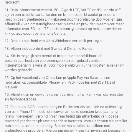
gebracht.
11. Data-abonnement vereist. 5G, Gigabit LTE, VoLTE en ‘Bellen via wifi’
zijn in een beperkt aantal landen en bij een beperkt aantal providers
beschikbaar. Snelheden zijn gebaseerd op theoretische doorvoer en zijn
afhankelijk van omstandigheden ter plaatse en provider. Neem voor meer
informatie over 5G- en LTE-ondersteuning contact op met je provider en
kijk op
apple.com/benl/iphone/cellular
.
12. Beschikbaarheid van Ultra Wideband verschilt per regio.
13. Alleen videocontent met Standard Dynamic Range.
14. Siri is mogelijk niet overal of in alle talen beschikbaar; de
beschikbaarheid van voorzieningen kan per gebied variëren.
Internettoegang is vereist. Voor mobiel gebruik kunnen kosten in rekening
worden gebracht.
15. Op het vasteland van China kun je Apple Pay via Safari alleen
gebruiken op compatibele iPhone‑ en iPad-modellen met iOS 11.2 of
nieuwer.
16. Afmetingen en gewicht kunnen variëren, afhankelijk van configuratie
en fabricageproces.
17. Pechhulp, SOS‑noodmelding en Berichten via satelliet: na activering
van een iPhone 14-model of nieuwer zijn deze diensten twee jaar lang
gratis inbegrepen. Verbinding en reactie­tijd zijn afhankelijk van locatie,
omstandigheden ter plaatse en andere factoren. Voor Berichten via satelliet
heb je een abonnement nodig. Sms’en via satelliet kan alleen met
ondersteunde providers. Hierop zijn mogelijk sms-tarieven van toepassing.