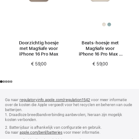
Doorzichtig hoesje
Beats-hoesje met
met MagSafe voor
MagSafe voor
iPhone 16 Pro Max
iPhone 16 Pro Max –
Zandstrand
€ 59,00
€ 59,00
Voettekst
voetnoten
Ga naar
regulatoryinfo.apple.com/regulation1542
(wordt
voor meer informatie
over de kosten die Apple vergoedt voor het recyclen en beheren van oude
in
batterijen.
nieuw
1. Draadloze breedbandverbinding aanbevolen; hieraan zijn mogelijk
venster
kosten verbonden.
geopend)
2. Batterij­duur is afhankelijk van configuratie en gebruik.
Ga naar
apple.com/benl/batteries
voor meer informatie.