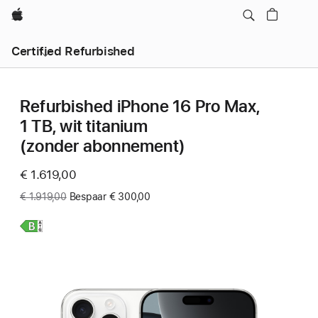
Apple
Certified Refurbished
Refurbished iPhone 16 Pro Max,
1 TB, wit titanium
(zonder abonnement)
Now
€ 1.619,00
Was
€ 1.919,00
Bespaar € 300,00
Meer
informatie,