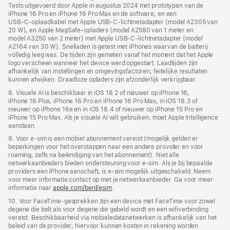
Tests uitgevoerd door Apple in augustus 2024 met prototypen van de
iPhone 16 Pro en iPhone 16 Pro Max en de software, en een
USB‑C‑oplaad­kabel met Apple USB‑C-lichtnet­adapter (model A2305 van
20 W), en Apple MagSafe‑opladers (model A2580 van 1 meter en
model A3250 van 2 meter) met Apple USB‑C-lichtnet­adapter (model
A2164 van 30 W). Snelladen is getest met iPhones waarvan de batterij
volledig leeg was. De tijden zijn gemeten vanaf het moment dat het Apple
logo verscheen wanneer het device werd opgestart. Laadtijden zijn
afhankelijk van instellingen en omgevings­factoren; feitelijke resultaten
kunnen afwijken. Draadloze opladers zijn afzonderlijk verkrijgbaar.
8. Visuele AI is beschikbaar in iOS 18.2 of nieuwer op iPhone 16,
iPhone 16 Plus, iPhone 16 Pro en iPhone 16 Pro Max, in iOS 18.3 of
nieuwer op iPhone 16e en in iOS 18.4 of nieuwer op iPhone 15 Pro en
iPhone 15 Pro Max. Als je visuele AI wilt gebruiken, moet Apple Intelligence
aanstaan.
9. Voor e‑sim is een mobiel abonnement vereist (mogelijk gelden er
beperkingen voor het overstappen naar een andere provider en voor
roaming, zelfs na beëindiging van het abonnement). Niet alle
netwerkaanbieders bieden ondersteuning voor e‑sim. Als je bij bepaalde
providers een iPhone aanschaft, is e-sim mogelijk uitgeschakeld. Neem
voor meer informatie contact op met je netwerkaanbieder. Ga voor meer
informatie naar
apple.com/benl/esim
.
10. Voor FaceTime-gesprekken zijn een device met FaceTime voor zowel
degene die belt als voor degene die gebeld wordt en een wifi­verbinding
vereist. Beschikbaarheid via mobiele­data­netwerken is afhankelijk van het
beleid van de provider; hiervoor kunnen kosten in rekening worden