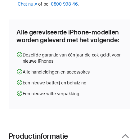
Chat nu
(Wordt
of bel
0800 998 46
.
in
nieuw
venster
geopend)
Alle gereviseerde iPhone-modellen
worden geleverd met het volgende:
Dezelfde garantie van één jaar die ook geldt voor
nieuwe iPhones
Alle handleidingen en accessoires
Een nieuwe batterij en behuizing
Een nieuwe witte verpakking
Productinformatie