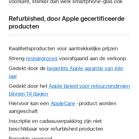
voorkant, sterker dan welk smartphone-glas ook
Refurbished, door Apple gecertificeerde
producten
Kwaliteitsproducten voor aantrekkelijke prijzen
Streng
revisieproces
voorafgaand aan de verkoop
Gedekt door de
beperkte Apple garantie van één
jaar
Hierdoor
wordt
Gedekt door het
Apple beleid voor retourzendingen
er
binnen 14 dagen
Hierdoor
een
wordt
Hiervoor kan een
AppleCare
Hierdoor
-product worden
nieuw
er
aangeschaft
wordt
venster
een
er
Inscriptie en cadeauverpakking zijn niet
geopend.
nieuw
een
beschikbaar voor refurbished producten
venster
nieuw
Beperkte voorraad