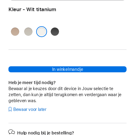
Kleur - Wit titanium
Desert
Naturel
Zwart
titanium
titanium
titanium
Wit titanium
In winkelmandje
Heb je meer tijd nodig?
Bewaar al je keuzes door dit device in Jouw selectie te
zetten, dan kun je altijd terugkomen en verdergaan waar je
gebleven was.
Bewaar voor later
Hulp nodig bij je bestelling?