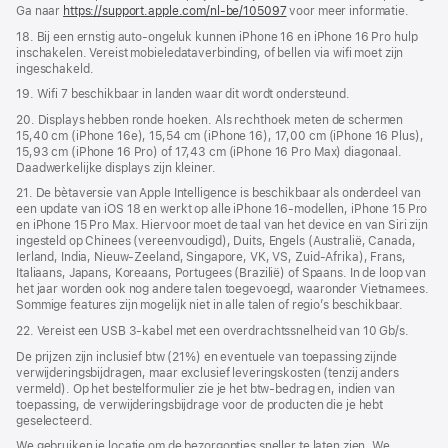
Ga naar
https://support.apple.com/nl-be/105097
voor meer informatie.
18. Bij een ernstig auto-ongeluk kunnen iPhone 16 en iPhone 16 Pro hulp
inschakelen. Vereist mobiele­data­­verbinding, of bellen via wifi moet zijn
ingeschakeld.
19. Wifi 7 beschikbaar in landen waar dit wordt ondersteund.
20. Displays hebben ronde hoeken. Als rechthoek meten de schermen
15,40 cm (iPhone 16e), 15,54 cm (iPhone 16), 17,00 cm (iPhone 16 Plus),
15,93 cm (iPhone 16 Pro) of 17,43 cm (iPhone 16 Pro Max) diagonaal.
Daadwerkelijke displays zijn kleiner.
21. De bètaversie van Apple Intelligence is beschikbaar als onderdeel van
een update van iOS 18 en werkt op alle iPhone 16-modellen, iPhone 15 Pro
en iPhone 15 Pro Max. Hiervoor moet de taal van het device en van Siri zijn
ingesteld op Chinees (vereenvoudigd), Duits, Engels (Australië, Canada,
Ierland, India, Nieuw-Zeeland, Singapore, VK, VS, Zuid-Afrika), Frans,
Italiaans, Japans, Koreaans, Portugees (Brazilië) of Spaans. In de loop van
het jaar worden ook nog andere talen toegevoegd, waaronder Vietnamees.
Sommige features zijn mogelijk niet in alle talen of regio’s beschikbaar.
22. Vereist een USB 3-kabel met een overdrachts­snelheid van 10 Gb/s.
De prijzen zijn inclusief btw (21%) en eventuele van toepassing zijnde
verwijderingsbijdragen, maar exclusief leveringskosten (tenzij anders
vermeld). Op het bestelformulier zie je het btw-bedrag en, indien van
toepassing, de verwijderingsbijdrage voor de producten die je hebt
geselecteerd.
We gebruiken je locatie om de bezorgopties sneller te laten zien. We