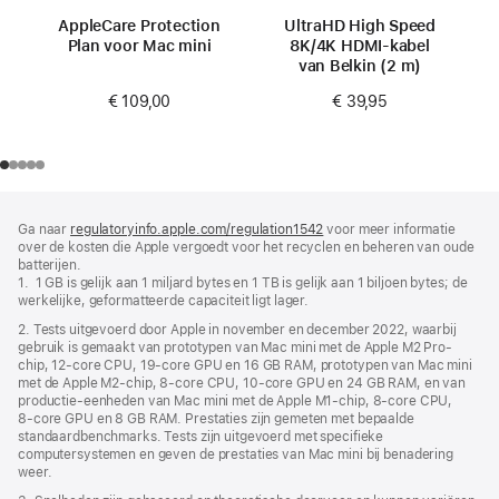
AppleCare Protection
UltraHD High Speed
Plan voor Mac mini
8K/4K HDMI-kabel
van Belkin (2 m)
€ 109,00
€ 39,95
Voettekst
voetnoten
Ga naar
regulatoryinfo.apple.com/regulation1542
(wordt
voor meer informatie
over de kosten die Apple vergoedt voor het recyclen en beheren van oude
in
batterijen.
nieuw
1. 1 GB is gelijk aan 1 miljard bytes en 1 TB is gelijk aan 1 biljoen bytes; de
venster
werkelijke, geformatteerde capaciteit ligt lager.
geopend)
2. Tests uitgevoerd door Apple in november en december 2022, waarbij
gebruik is gemaakt van prototypen van Mac mini met de Apple M2 Pro-
chip, 12‑core CPU, 19‑core GPU en 16 GB RAM, prototypen van Mac mini
met de Apple M2-chip, 8‑core CPU, 10‑core GPU en 24 GB RAM, en van
productie-eenheden van Mac mini met de Apple M1-chip, 8‑core CPU,
8‑core GPU en 8 GB RAM. Prestaties zijn gemeten met bepaalde
standaardbenchmarks. Tests zijn uitgevoerd met specifieke
computersystemen en geven de prestaties van Mac mini bij benadering
weer.