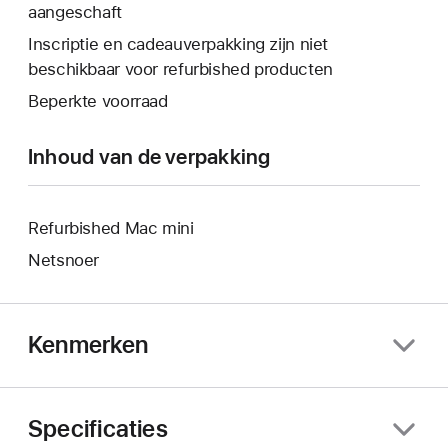
er
aangeschaft
wordt
venster
een
er
Inscriptie en cadeauverpakking zijn niet
geopend.
nieuw
een
beschikbaar voor refurbished producten
venster
nieuw
Beperkte voorraad
geopend.
venster
geopend.
Inhoud van de verpakking
Refurbished Mac mini
Netsnoer
Kenmerken
Specificaties