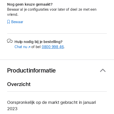
Nog geen keuze gemaakt?
Bewaar al je configuraties voor later of deel ze met een
vriend.
Bewaar
Hulp nodig bij je bestelling?
Chat nu
(Wordt
of bel
0800 998 46
.
in
nieuw
venster
geopend)
Productinformatie
Overzicht
Oorspronkelijk op de markt gebracht in januari
2023