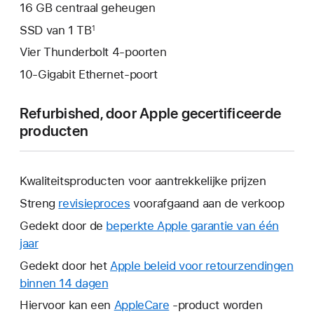
16 GB centraal geheugen
SSD van 1 TB
1
Vier Thunderbolt 4-poorten
10-Gigabit Ethernet-poort
Refurbished, door Apple gecertificeerde
producten
Kwaliteitsproducten voor aantrekkelijke prijzen
Streng
revisieproces
voorafgaand aan de verkoop
Gedekt door de
beperkte Apple garantie van één
jaar
Hierdoor
wordt
Gedekt door het
Apple beleid voor retourzendingen
er
binnen 14 dagen
Hierdoor
een
wordt
Hiervoor kan een
AppleCare
Hierdoor
-product worden
nieuw