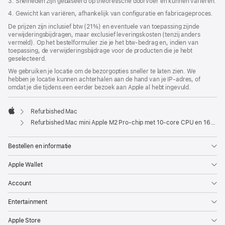
3. Snelheden zijn gebaseerd op theoretische doorvoer en kunnen variëren.
4. Gewicht kan variëren, afhankelijk van configuratie en fabricageproces.
De prijzen zijn inclusief btw (21%) en eventuele van toepassing zijnde
verwijderingsbijdragen, maar exclusief leveringskosten (tenzij anders
vermeld). Op het bestelformulier zie je het btw-bedrag en, indien van
toepassing, de verwijderingsbijdrage voor de producten die je hebt
geselecteerd.
We gebruiken je locatie om de bezorgopties sneller te laten zien. We
hebben je locatie kunnen achterhalen aan de hand van je IP-adres, of
omdat je die tijdens een eerder bezoek aan Apple al hebt ingevuld.
Refurbished Mac
Apple
Refurbished Mac mini Apple M2 Pro-chip met 10‑core CPU en 16‑core GPU, 10‑Gb Ethernet
Bestellen en informatie
Apple Wallet
Account
Entertainment
Apple Store