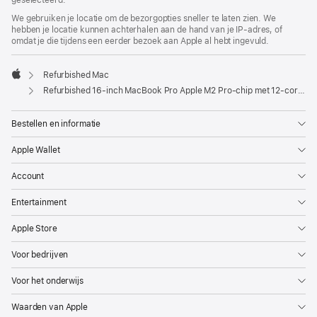
geselecteerd.
We gebruiken je locatie om de bezorgopties sneller te laten zien. We
hebben je locatie kunnen achterhalen aan de hand van je IP-adres, of
omdat je die tijdens een eerder bezoek aan Apple al hebt ingevuld.
Refurbished Mac
Apple
Refurbished 16‑inch MacBook Pro Apple M2 Pro-chip met 12‑core CPU en 19‑core GPU - Spacegrijs
Bestellen en informatie
Apple Wallet
Account
Entertainment
Apple Store
Voor bedrijven
Voor het onderwijs
Waarden van Apple