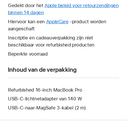
wordt
Gedekt door het
Apple beleid voor retourzendingen
er
binnen 14 dagen
Hierdoor
een
wordt
Hiervoor kan een
AppleCare
Hierdoor
-product worden
nieuw
er
aangeschaft
wordt
venster
een
er
Inscriptie en cadeauverpakking zijn niet
geopend.
nieuw
een
beschikbaar voor refurbished producten
venster
nieuw
Beperkte voorraad
geopend.
venster
geopend.
Inhoud van de verpakking
Refurbished 16‑inch MacBook Pro
USB‑C-lichtnetadapter van 140 W
USB‑C-naar-MagSafe 3-kabel (2 m)