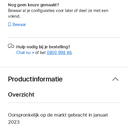
Nog geen keuze gemaakt?
Bewaar al je configuraties voor later of deel ze met een
vriend.
Bewaar
Hulp nodig bij je bestelling?
Chat nu
(Wordt
of bel
0800 998 46
.
in
nieuw
venster
geopend)
Productinformatie
Overzicht
Oorspronkelijk op de markt gebracht in januari
2023