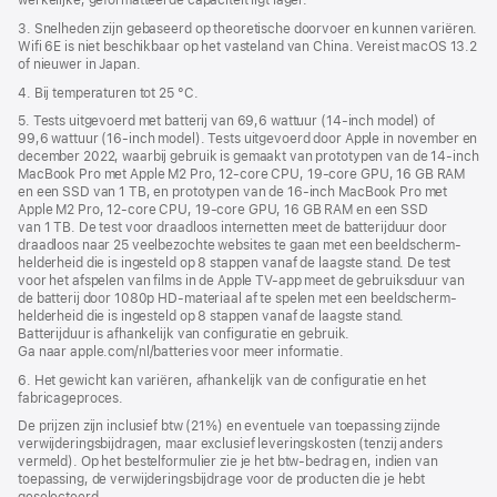
werkelijke, geformatteerde capaciteit ligt lager.
3. Snelheden zijn gebaseerd op theoretische doorvoer en kunnen variëren.
Wifi 6E is niet beschikbaar op het vasteland van China. Vereist macOS 13.2
of nieuwer in Japan.
4. Bij temperaturen tot 25 °C.
5. Tests uitgevoerd met batterij van 69,6 wattuur (14‑inch model) of
99,6 wattuur (16‑inch model). Tests uitgevoerd door Apple in november en
december 2022, waarbij gebruik is gemaakt van prototypen van de 14‑inch
MacBook Pro met Apple M2 Pro, 12‑core CPU, 19‑core GPU, 16 GB RAM
en een SSD van 1 TB, en prototypen van de 16‑inch MacBook Pro met
Apple M2 Pro, 12‑core CPU, 19‑core GPU, 16 GB RAM en een SSD
van 1 TB. De test voor draadloos internetten meet de batterijduur door
draadloos naar 25 veelbezochte websites te gaan met een beeldscherm­
helderheid die is ingesteld op 8 stappen vanaf de laagste stand. De test
voor het afspelen van films in de Apple TV-app meet de gebruiksduur van
de batterij door 1080p HD-materiaal af te spelen met een beeldscherm­
helderheid die is ingesteld op 8 stappen vanaf de laagste stand.
Batterijduur is afhankelijk van configuratie en gebruik.
Ga naar apple.com/nl/batteries voor meer informatie.
6. Het gewicht kan variëren, afhankelijk van de configuratie en het
fabricageproces.
De prijzen zijn inclusief btw (21%) en eventuele van toepassing zijnde
verwijderingsbijdragen, maar exclusief leveringskosten (tenzij anders
vermeld). Op het bestelformulier zie je het btw-bedrag en, indien van
toepassing, de verwijderingsbijdrage voor de producten die je hebt