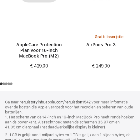
Gratis inscriptie
AppleCare Protection
AirPods Pro 3
Plan voor 16‑inch
MacBook Pro (M2)
€ 249,00
€ 429,00
Voettekst
voetnoten
Ga naar
regulatoryinfo.apple.com/regulation1542
(wordt
voor meer informatie
over de kosten die Apple vergoedt voor het recyclen en beheren van oude
in
batterijen.
nieuw
1. Het scherm van de 14‑inch en 16‑inch MacBook Pro heeft ronde hoeken
venster
aan de bovenkant. Als rechthoek meten de schermen 35,97 cm en
geopend)
41,05 cm diagonaal (het daadwerkelijke display is kleiner).
2. 1 GB is gelijk aan 1 miljard bytes en 1 TB is gelijk aan 1 biljoen bytes; de