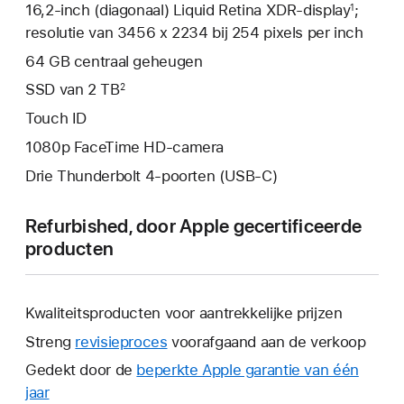
16,2‑inch (diagonaal) Liquid Retina XDR-display
;
1
resolutie van 3456 x 2234 bij 254 pixels per inch
64 GB centraal geheugen
SSD van 2 TB
2
Touch ID
1080p FaceTime HD-camera
Drie Thunderbolt 4-poorten (USB‑C)
Refurbished, door Apple gecertificeerde
producten
Kwaliteitsproducten voor aantrekkelijke prijzen
Streng
revisieproces
voorafgaand aan de verkoop
Gedekt door de
beperkte Apple garantie van één
jaar
Hierdoor