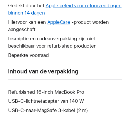
wordt
Gedekt door het
Apple beleid voor retourzendingen
er
binnen 14 dagen
Hierdoor
een
wordt
Hiervoor kan een
AppleCare
Hierdoor
-product worden
nieuw
er
aangeschaft
wordt
venster
een
er
Inscriptie en cadeauverpakking zijn niet
geopend.
nieuw
een
beschikbaar voor refurbished producten
venster
nieuw
Beperkte voorraad
geopend.
venster
geopend.
Inhoud van de verpakking
Refurbished 16‑inch MacBook Pro
USB‑C-lichtnetadapter van 140 W
USB‑C-naar-MagSafe 3-kabel (2 m)