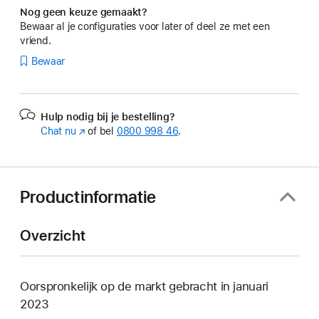
Nog geen keuze gemaakt?
Bewaar al je configuraties voor later of deel ze met een
vriend.
Bewaar
Hulp nodig bij je bestelling?
Chat nu
(Wordt
of bel
0800 998 46
.
in
nieuw
venster
geopend)
Productinformatie
Overzicht
Oorspronkelijk op de markt gebracht in januari
2023