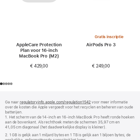
Gratis inscriptie
AppleCare Protection
AirPods Pro 3
Plan voor 16‑inch
MacBook Pro (M2)
€ 249,00
€ 429,00
Voettekst
voetnoten
Ga naar
regulatoryinfo.apple.com/regulation1542
(wordt
voor meer informatie
over de kosten die Apple vergoedt voor het recyclen en beheren van oude
in
batterijen.
nieuw
1. Het scherm van de 14‑inch en 16‑inch MacBook Pro heeft ronde hoeken
venster
aan de bovenkant. Als rechthoek meten de schermen 35,97 cm en
geopend)
41,05 cm diagonaal (het daadwerkelijke display is kleiner).
2. 1 GB is gelijk aan 1 miljard bytes en 1 TB is gelijk aan 1 biljoen bytes; de