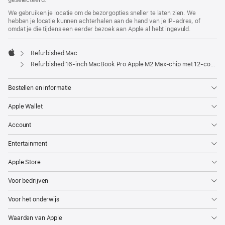
geselecteerd.
We gebruiken je locatie om de bezorgopties sneller te laten zien. We
hebben je locatie kunnen achterhalen aan de hand van je IP-adres, of
omdat je die tijdens een eerder bezoek aan Apple al hebt ingevuld.
Refurbished Mac
Apple
Refurbished 16-inch MacBook Pro Apple M2 Max-chip met 12‑core CPU en 30‑core GPU - Spacegrijs
Bestellen en informatie
Apple Wallet
Account
Entertainment
Apple Store
Voor bedrijven
Voor het onderwijs
Waarden van Apple