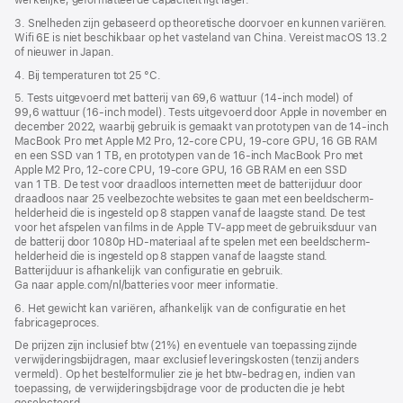
werkelijke, geformatteerde capaciteit ligt lager.
3. Snelheden zijn gebaseerd op theoretische doorvoer en kunnen variëren.
Wifi 6E is niet beschikbaar op het vasteland van China. Vereist macOS 13.2
of nieuwer in Japan.
4. Bij temperaturen tot 25 °C.
5. Tests uitgevoerd met batterij van 69,6 wattuur (14‑inch model) of
99,6 wattuur (16‑inch model). Tests uitgevoerd door Apple in november en
december 2022, waarbij gebruik is gemaakt van prototypen van de 14‑inch
MacBook Pro met Apple M2 Pro, 12‑core CPU, 19‑core GPU, 16 GB RAM
en een SSD van 1 TB, en prototypen van de 16‑inch MacBook Pro met
Apple M2 Pro, 12‑core CPU, 19‑core GPU, 16 GB RAM en een SSD
van 1 TB. De test voor draadloos internetten meet de batterijduur door
draadloos naar 25 veelbezochte websites te gaan met een beeldscherm­
helderheid die is ingesteld op 8 stappen vanaf de laagste stand. De test
voor het afspelen van films in de Apple TV-app meet de gebruiksduur van
de batterij door 1080p HD-materiaal af te spelen met een beeldscherm­
helderheid die is ingesteld op 8 stappen vanaf de laagste stand.
Batterijduur is afhankelijk van configuratie en gebruik.
Ga naar apple.com/nl/batteries voor meer informatie.
6. Het gewicht kan variëren, afhankelijk van de configuratie en het
fabricageproces.
De prijzen zijn inclusief btw (21%) en eventuele van toepassing zijnde
verwijderingsbijdragen, maar exclusief leveringskosten (tenzij anders
vermeld). Op het bestelformulier zie je het btw-bedrag en, indien van
toepassing, de verwijderingsbijdrage voor de producten die je hebt