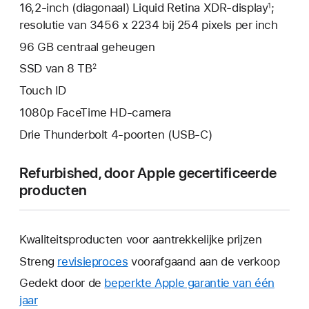
16,2‑inch (diagonaal) Liquid Retina XDR-display
;
1
resolutie van 3456 x 2234 bij 254 pixels per inch
96 GB centraal geheugen
SSD van 8 TB
2
Touch ID
1080p FaceTime HD-camera
Drie Thunderbolt 4-poorten (USB‑C)
Refurbished, door Apple gecertificeerde
producten
Kwaliteitsproducten voor aantrekkelijke prijzen
Streng
revisieproces
voorafgaand aan de verkoop
Gedekt door de
beperkte Apple garantie van één
jaar
Hierdoor