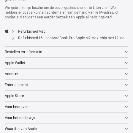
geselecteerd.
We gebruiken je locatie om de bezorgopties sneller te laten zien. We
hebben je locatie kunnen achterhalen aan de hand van je IP-adres, of
omdat je die tijdens een eerder bezoek aan Apple al hebt ingevuld.
Refurbished Mac
Apple
Refurbished 16-inch MacBook Pro Apple M2 Max-chip met 12‑core CPU en 38‑core GPU - Spacegrijs
Bestellen en informatie
Apple Wallet
Account
Entertainment
Apple Store
Voor bedrijven
Voor het onderwijs
Waarden van Apple