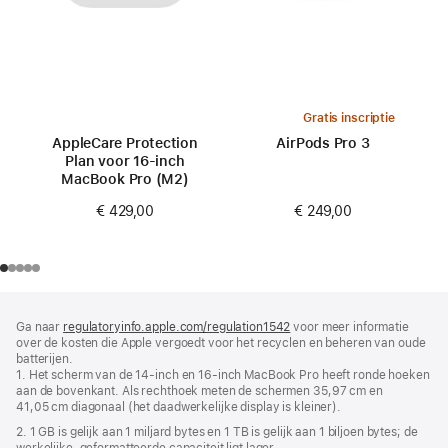
Gratis inscriptie
AppleCare Protection
AirPods Pro 3
Plan voor 16‑inch
MacBook Pro (M2)
€ 249,00
€ 429,00
Voettekst
voetnoten
Ga naar
regulatoryinfo.apple.com/regulation1542
(wordt
voor meer informatie
over de kosten die Apple vergoedt voor het recyclen en beheren van oude
in
batterijen.
nieuw
1. Het scherm van de 14‑inch en 16‑inch MacBook Pro heeft ronde hoeken
venster
aan de bovenkant. Als rechthoek meten de schermen 35,97 cm en
geopend)
41,05 cm diagonaal (het daadwerkelijke display is kleiner).
2. 1 GB is gelijk aan 1 miljard bytes en 1 TB is gelijk aan 1 biljoen bytes; de