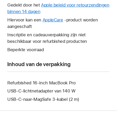
wordt
Gedekt door het
Apple beleid voor retourzendingen
er
binnen 14 dagen
Hierdoor
een
wordt
Hiervoor kan een
AppleCare
Hierdoor
-product worden
nieuw
er
aangeschaft
wordt
venster
een
er
Inscriptie en cadeauverpakking zijn niet
geopend.
nieuw
een
beschikbaar voor refurbished producten
venster
nieuw
Beperkte voorraad
geopend.
venster
geopend.
Inhoud van de verpakking
Refurbished 16‑inch MacBook Pro
USB‑C-lichtnetadapter van 140 W
USB‑C-naar-MagSafe 3-kabel (2 m)