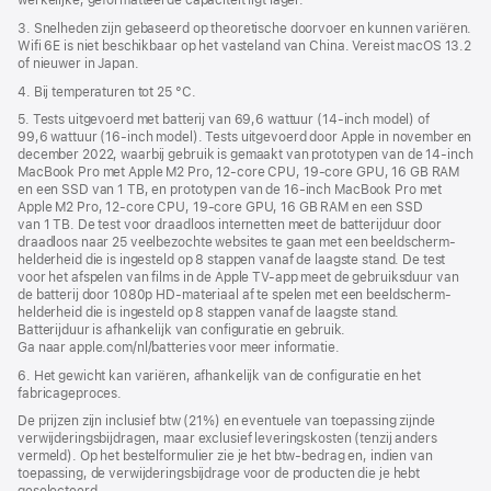
werkelijke, geformatteerde capaciteit ligt lager.
3. Snelheden zijn gebaseerd op theoretische doorvoer en kunnen variëren.
Wifi 6E is niet beschikbaar op het vasteland van China. Vereist macOS 13.2
of nieuwer in Japan.
4. Bij temperaturen tot 25 °C.
5. Tests uitgevoerd met batterij van 69,6 wattuur (14‑inch model) of
99,6 wattuur (16‑inch model). Tests uitgevoerd door Apple in november en
december 2022, waarbij gebruik is gemaakt van prototypen van de 14‑inch
MacBook Pro met Apple M2 Pro, 12‑core CPU, 19‑core GPU, 16 GB RAM
en een SSD van 1 TB, en prototypen van de 16‑inch MacBook Pro met
Apple M2 Pro, 12‑core CPU, 19‑core GPU, 16 GB RAM en een SSD
van 1 TB. De test voor draadloos internetten meet de batterijduur door
draadloos naar 25 veelbezochte websites te gaan met een beeldscherm­
helderheid die is ingesteld op 8 stappen vanaf de laagste stand. De test
voor het afspelen van films in de Apple TV-app meet de gebruiksduur van
de batterij door 1080p HD-materiaal af te spelen met een beeldscherm­
helderheid die is ingesteld op 8 stappen vanaf de laagste stand.
Batterijduur is afhankelijk van configuratie en gebruik.
Ga naar apple.com/nl/batteries voor meer informatie.
6. Het gewicht kan variëren, afhankelijk van de configuratie en het
fabricageproces.
De prijzen zijn inclusief btw (21%) en eventuele van toepassing zijnde
verwijderingsbijdragen, maar exclusief leveringskosten (tenzij anders
vermeld). Op het bestelformulier zie je het btw-bedrag en, indien van
toepassing, de verwijderingsbijdrage voor de producten die je hebt