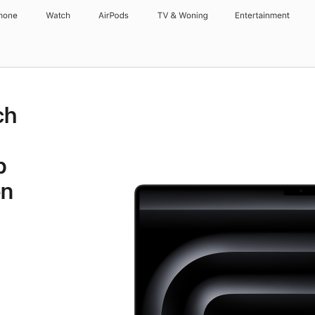
hone
Watch
AirPods
TV & Woning
Entertainment
ch
p
en