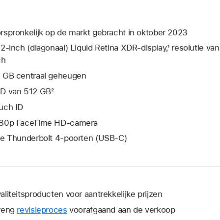
rspronkelijk op de markt gebracht in oktober 2023
,2‑inch (diagonaal) Liquid Retina XDR-display,¹ resolutie va
ch
 GB centraal geheugen
D van 512 GB²
uch ID
80p FaceTime HD-camera
ie Thunderbolt 4-poorten (USB‑C)
aliteitsproducten voor aantrekkelijke prijzen
reng
revisieproces
voorafgaand aan de verkoop