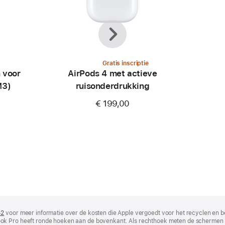
Vorige
Volgende
Gratis inscriptie
 voor
AirPods 4 met actieve
M3)
ruisonderdrukking
€ 199,00
42
(wordt
voor meer informatie over de kosten die Apple vergoedt voor het recyclen en b
ok Pro heeft ronde hoeken aan de bovenkant. Als rechthoek meten de schermen 
in