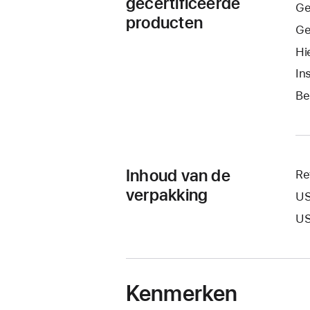
gecertificeerde
Ge
producten
Ge
Hi
In
Be
Inhoud van de
Re
verpakking
US
US
Kenmerken