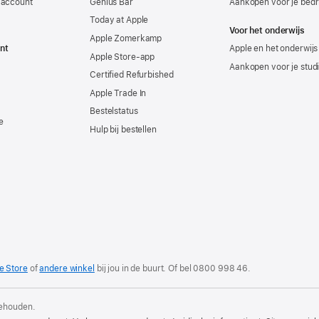
-account
Genius Bar
Aankopen voor je bedri
Today at Apple
Voor het onderwijs
Apple Zomerkamp
nt
Apple en het onderwijs
Apple Store-app
Aankopen voor je stud
Certified Refurbished
Apple Trade In
Bestelstatus
e
Hulp bij bestellen
e Store
of
andere winkel
bij jou in de buurt. Of
bel
0800 998 46
.
behouden.