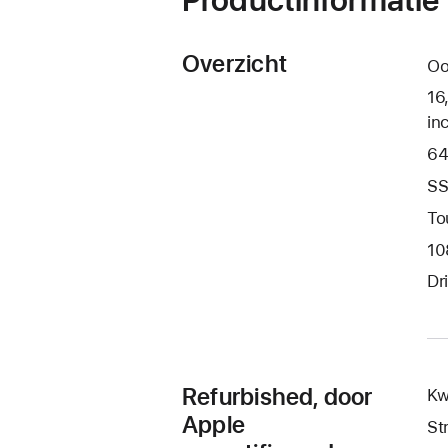
Overzicht
Oo
16
in
64
SS
To
10
Dr
Refurbished, door
Kw
Apple
St