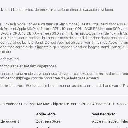
nieuw
venster
lijk aan 1 biljoen bytes; de werkelijke, geformatteerde capaciteit ligt lager.
geopend)
ur (14‑inch model) of 99,6 wattuur (16‑inch model). Tests uitgevoerd door Apple 
k Pro met Apple M3 Pro, 8‑core CPU, 10‑core GPU, 8 GB RAM en een SSD van 5
8‑core GPU, 18 GB RAM en een SSD van 1 TB; en prototypen van de 16‑inch Ma
 De test voor draadloos internetten meet de batterijduur door draadloos naar 2
ppen vanaf de laagste stand. De test voor het afspelen van films in de Apple TV-a
erm­helderheid die is ingesteld op 8 stappen vanaf de laagste stand. Batterijduur
ormatie.
 ondersteund
 configuratie en het fabricageproces.
 van toepassing zijnde verwijderingsbijdragen, maar exclusief leveringskosten (tenz
rwijderingsbijdrage voor de producten die je hebt geselecteerd.
er te laten zien. We hebben je locatie kunnen achterhalen aan de hand van je IP-
inch MacBook Pro Apple M3 Max-chip met 16‑core CPU en 40‑core GPU - Space
Apple Store
Voor bedrijven
pple Account
Zoek een Store
Apple en het bedrijfsl