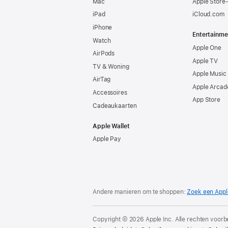
Mac
Apple Store
iPad
iCloud.com
iPhone
Entertainme
Watch
Apple One
AirPods
Apple TV
TV & Woning
Apple Music
AirTag
Apple Arcad
Accessoires
App Store
Cadeaukaarten
Apple Wallet
Apple Pay
Andere manieren om te shoppen:
Zoek een Appl
Copyright © 2026 Apple Inc. Alle rechten voor