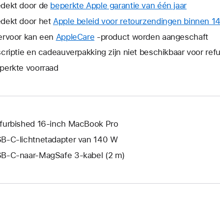
dekt door de
beperkte Apple garantie van één jaar
Hierdoor
wordt
dekt door het
Apple beleid voor retourzendingen binnen 1
er
ervoor kan een
AppleCare
Hierdoor
-product worden aangeschaft
een
wordt
scriptie en cadeauverpakking zijn niet beschikbaar voor re
nieuw
er
venster
perkte voorraad
een
geopend
nieuw
venster
geopend.
furbished 16‑inch MacBook Pro
B‑C-lichtnetadapter van 140 W
B‑C-naar-MagSafe 3-kabel (2 m)