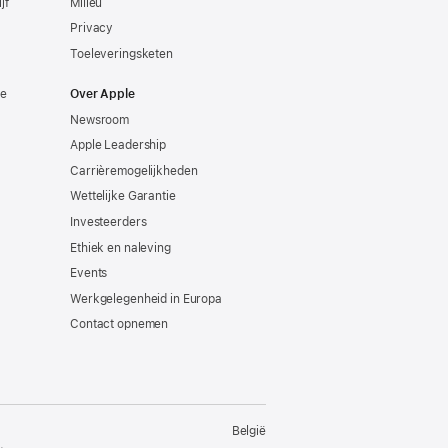
jf
Milieu
Privacy
Toeleveringsketen
ie
Over Apple
Newsroom
Apple Leadership
Carrièremogelijkheden
Wettelijke Garantie
Investeerders
Ethiek en naleving
Events
Werkgelegenheid in Europa
Contact opnemen
België