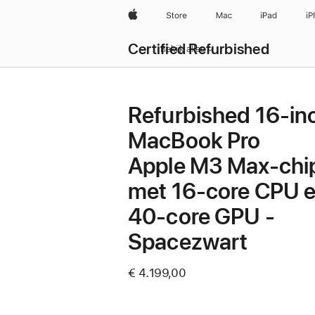
Apple
Store
Mac
iPad
iP
Certified Refurbished
Bekijk alles
Refurbished 16‑in
MacBook Pro
Apple M3 Max-chi
met 16‑core CPU 
40‑core GPU -
Spacezwart
€ 4.199,00