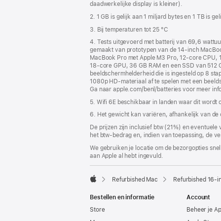
daadwerkelijke display is kleiner).
2. 1 GB is gelijk aan 1 miljard bytes en 1 TB is ge
3. Bij temperaturen tot 25 °C
4. Tests uitgevoerd met batterij van 69,6 wattu
gemaakt van prototypen van de 14‑inch MacBoo
MacBook Pro met Apple M3 Pro, 12‑core CPU, 1
18‑core GPU, 36 GB RAM en een SSD van 512 GB.
beeldscherm­helderheid die is ingesteld op 8 sta
1080p HD-materiaal af te spelen met een beeldsch
Ga naar apple.com/benl/batteries voor meer inf
5. Wifi 6E beschikbaar in landen waar dit wordt
6. Het gewicht kan variëren, afhankelijk van de
De prijzen zijn inclusief btw (21%) en eventuele
het btw-bedrag en, indien van toepassing, de ve
We gebruiken je locatie om de bezorgopties snell
aan Apple al hebt ingevuld.
Refurbished Mac
Refurbished 16‑
Apple
Bestellen en informatie
Account
Store
Beheer je A