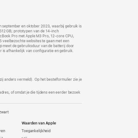
in september en oktober 2023, waarbij gebruik is
12 GB; prototypen van de 14‑inch
cBook Pro met Apple M3 Pro, 12‑core CPU,
5 veelbezochte websites te gaan met een
pp meet de gebruiksduur van de batterij door
 is afhankelijk van configuratie en gebruik.
ij anders vermeld). Op het bestelformulier zie je
adres, of omdat je die tijdens een eerder bezoek
zwart
Waarden van Apple
even
Toegankelijkheid