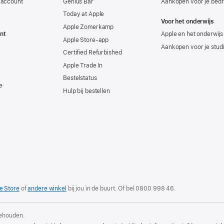
-account
Genius Bar
Aankopen voor je bedri
Today at Apple
Voor het onderwijs
Apple Zomerkamp
nt
Apple en het onderwijs
Apple Store-app
Aankopen voor je stud
Certified Refurbished
Apple Trade In
Bestelstatus
e
Hulp bij bestellen
e Store
of
andere winkel
bij jou in de buurt. Of
bel
0800 998 46
.
behouden.