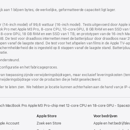
nieuw
venster
lijk aan 1 biljoen bytes; de werkelijke, geformatteerde capaciteit ligt lager.
geopend)
ur (14‑inch model) of 99,6 wattuur (16‑inch model). Tests uitgevoerd door Apple 
k Pro met Apple M3 Pro, 8‑core CPU, 10‑core GPU, 8 GB RAM en een SSD van 5
8‑core GPU, 18 GB RAM en een SSD van 1 TB; en prototypen van de 16‑inch Ma
 De test voor draadloos internetten meet de batterijduur door draadloos naar 2
ppen vanaf de laagste stand. De test voor het afspelen van films in de Apple TV-a
erm­helderheid die is ingesteld op 8 stappen vanaf de laagste stand. Batterijduur
atie.
 ondersteund.
 configuratie en het fabricageproces.
 van toepassing zijnde verwijderingsbijdragen, maar exclusief leveringskosten (tenz
rwijderingsbijdrage voor de producten die je hebt geselecteerd.
er te laten zien. We hebben je locatie kunnen achterhalen aan de hand van je IP-
inch MacBook Pro Apple M3 Pro-chip met 12‑core CPU en 18‑core GPU - Spacez
Apple Store
Voor bedrijven
pple Account
Zoek een Store
Apple en het bedrijfsl