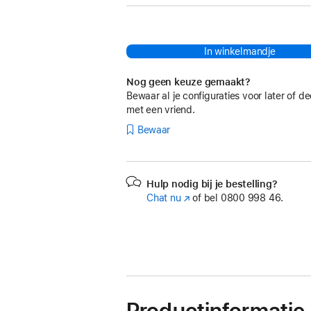
In winkelmandje
Nog geen keuze gemaakt?
Bewaar al je configuraties voor later of de
met een vriend.
Bewaar
Hulp nodig bij je bestelling?
Chat nu
(Wordt
of bel
0800 998 46.
in
nieuw
venster
geopend)
Productinformatie