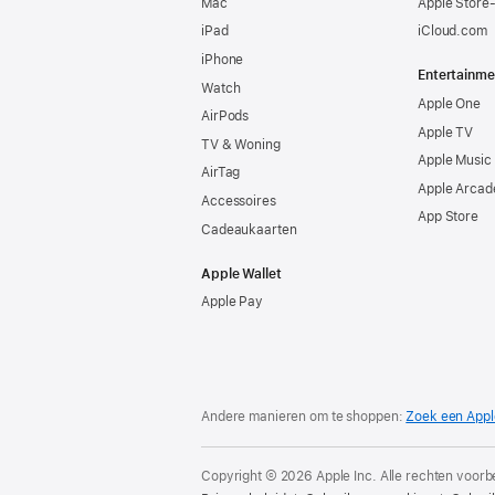
Mac
Apple Store
iPad
iCloud.com
iPhone
Entertainme
Watch
Apple One
AirPods
Apple TV
TV & Woning
Apple Music
AirTag
Apple Arcad
Accessoires
App Store
Cadeaukaarten
Apple Wallet
Apple Pay
Andere manieren om te shoppen:
Zoek een Appl
Copyright © 2026 Apple Inc. Alle rechten voor