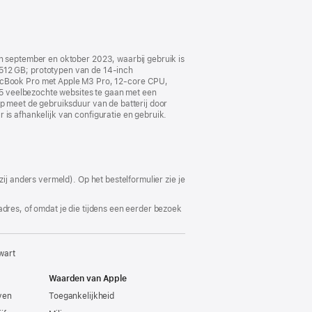
in september en oktober 2023, waarbij gebruik is
12 GB; prototypen van de 14‑inch
cBook Pro met Apple M3 Pro, 12‑core CPU,
5 veelbezochte websites te gaan met een
pp meet de gebruiksduur van de batterij door
 is afhankelijk van configuratie en gebruik.
ij anders vermeld). Op het bestelformulier zie je
adres, of omdat je die tijdens een eerder bezoek
wart
Waarden van Apple
even
Toegankelijkheid