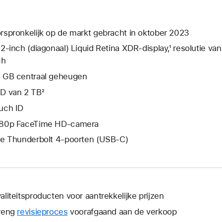
rspronkelijk op de markt gebracht in oktober 2023
,2‑inch (diagonaal) Liquid Retina XDR-display,¹ resolutie va
ch
 GB centraal geheugen
D van 2 TB²
uch ID
80p FaceTime HD-camera
ie Thunderbolt 4-poorten (USB‑C)
aliteitsproducten voor aantrekkelijke prijzen
reng
revisieproces
voorafgaand aan de verkoop