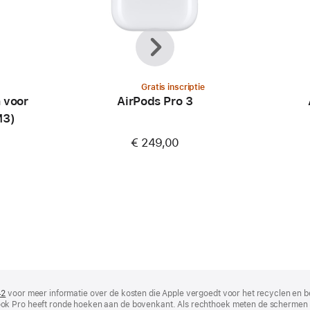
Vorige
Volgende
Gratis inscriptie
 voor
AirPods Pro 3
M3)
€ 249,00
42
(wordt
voor meer informatie over de kosten die Apple vergoedt voor het recyclen en b
ok Pro heeft ronde hoeken aan de bovenkant. Als rechthoek meten de schermen 
in