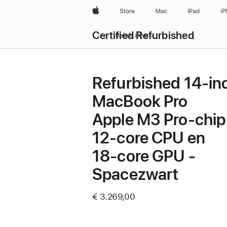
Apple
Store
Mac
iPad
iP
Certified Refurbished
Bekijk alles
Refurbished 14‑in
MacBook Pro
Apple M3 Pro-chip
12‑core CPU en
18‑core GPU -
Spacezwart
€ 3.269,00