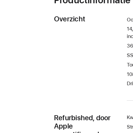
Overzicht
Oo
14
in
36
SS
To
10
Dr
Refurbished, door
Kw
Apple
St