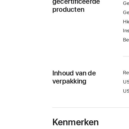
gecertificeerde
Ge
producten
Ge
Hi
In
Be
Inhoud van de
Re
verpakking
US
US
Kenmerken