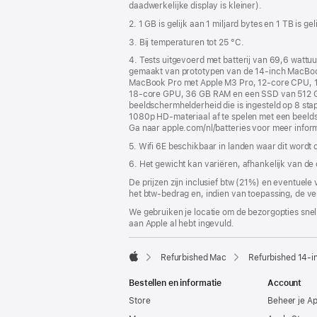
daadwerkelijke display is kleiner).
2. 1 GB is gelijk aan 1 miljard bytes en 1 TB is ge
3. Bij temperaturen tot 25 °C.
4. Tests uitgevoerd met batterij van 69,6 wattu
gemaakt van prototypen van de 14‑inch MacBoo
MacBook Pro met Apple M3 Pro, 12‑core CPU, 1
18‑core GPU, 36 GB RAM en een SSD van 512 GB.
beeldscherm­helderheid die is ingesteld op 8 sta
1080p HD-materiaal af te spelen met een beeldsch
Ga naar apple.com/nl/batteries voor meer inform
5. Wifi 6E beschikbaar in landen waar dit wordt
6. Het gewicht kan variëren, afhankelijk van de
De prijzen zijn inclusief btw (21%) en eventuele
het btw-bedrag en, indien van toepassing, de ve
We gebruiken je locatie om de bezorgopties snell
aan Apple al hebt ingevuld.
Refurbished Mac
Refurbished 14‑
Apple
Bestellen en informatie
Account
Store
Beheer je A