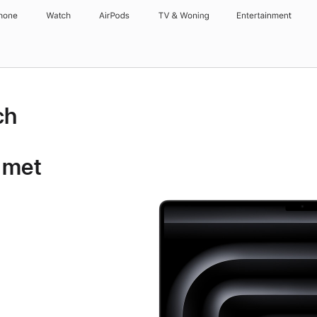
hone
Watch
AirPods
TV & Woning
Entertainment
ch
 met