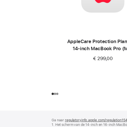
AppleCare Protection Plan
14‑inch MacBook Pro (
€ 299,00
Voettekst
voetnoten
Ga naar
regulatoryinfo.apple.com/regulation15
1. Het scherm van de 14‑inch en 16‑inch MacBo