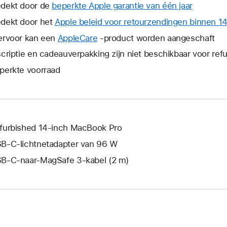
dekt door de
beperkte Apple garantie van één jaar
Hierdoor
wordt
dekt door het
Apple beleid voor retourzendingen binnen 1
er
ervoor kan een
AppleCare
Hierdoor
-product worden aangeschaft
een
wordt
scriptie en cadeauverpakking zijn niet beschikbaar voor re
nieuw
er
venster
perkte voorraad
een
geopend
nieuw
venster
geopend.
furbished 14-inch MacBook Pro
B‑C‑lichtnetadapter van 96 W
B‑C-naar-MagSafe 3-kabel (2 m)