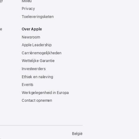
jf
Milieu
Privacy
Toeleveringsketen
ie
Over Apple
Newsroom
Apple Leadership
Carrièremogelijkheden
Wettelijke Garantie
Investeerders
Ethiek en naleving
Events
Werkgelegenheid in Europa
Contact opnemen
België