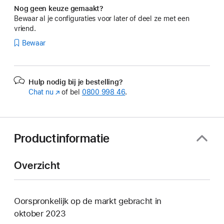
Nog geen keuze gemaakt?
Bewaar al je configuraties voor later of deel ze met een
vriend.
Bewaar
Hulp nodig bij je bestelling?
Chat nu
(Wordt
of bel
0800 998 46
.
in
nieuw
venster
geopend)
Productinformatie
Overzicht
Oorspronkelijk op de markt gebracht in
oktober 2023