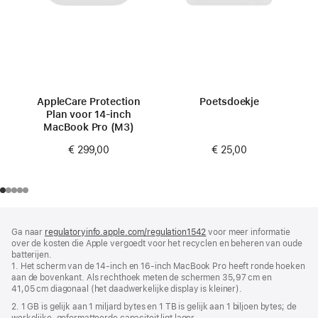
AppleCare Protection
Poetsdoekje
Plan voor 14‑inch
MacBook Pro (M3)
€ 25,00
€ 299,00
Voettekst
voetnoten
Ga naar
regulatoryinfo.apple.com/regulation1542
(wordt
voor meer informatie
over de kosten die Apple vergoedt voor het recyclen en beheren van oude
in
batterijen.
nieuw
1. Het scherm van de 14‑inch en 16‑inch MacBook Pro heeft ronde hoeken
venster
aan de bovenkant. Als rechthoek meten de schermen 35,97 cm en
geopend)
41,05 cm diagonaal (het daadwerkelijke display is kleiner).
2. 1 GB is gelijk aan 1 miljard bytes en 1 TB is gelijk aan 1 biljoen bytes; de