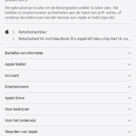
geselecteerd.
We gebruiken je locatie om de bezorgopties sneller te laten zien. We
hebben je locatie kunnen achterhalen aan de hand van je IP-adres, of
omdat je die tijdens een eerder bezoek aan Apple al hebt ingevuld.
Refurbished Mac
Apple
Refurbished 14‑inch MacBook Pro Apple M3 Max-chip met 14‑core CPU en 30‑core GPU - Spacezwart
Bestellen en informatie
Apple Wallet
Account
Entertainment
Apple Store
Voor bedrijven
Voor het onderwijs
Waarden van Apple