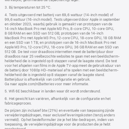
werkelijke, geformatteerde capaciteit ligt lager.
3. Bij temperaturen tot 25 °C.
4. Tests uitgevoerd met batterij van 69,6 wattuur (14‑inch model) of
99,6 wattuur (16‑inch model). Tests uitgevoerd door Apple in september
en oktober 2023, waarbij gebruik is gemaakt van prototypen van de
14‑inch MacBook Pro met Apple M3 Pro, 8‑core CPU, 10‑core GPU,
8 GB RAM en een SSD van 512 GB; prototypen van de 14‑inch
MacBook Pro met Apple M3 Pro, 12‑core CPU, 18‑core GPU, 18 GB RAM
en een SSD van 1 TB; en prototypen van de 16‑inch MacBook Pro met
Apple M3 Pro, 12‑core CPU, 18‑core GPU, 36 GB RAM en een SSD van
512 GB. De test voor draadloos internetten meet de batterijduur door
draadloos naar 25 veelbezochte websites te gaan met een beeldscherm­
helderheid die is ingesteld op 8 stappen vanaf de laagste stand. De test
voor het afspelen van films in de Apple TV-app meet de gebruiksduur van
de batterij door 1080p HD-materiaal af te spelen met een beeldscherm­
helderheid die is ingesteld op 8 stappen vanaf de laagste stand.
Batterijduur is afhankelijk van configuratie en gebruik.
Ga naar apple.com/nl/batteries voor meer informatie.
5. Wifi 6E beschikbaar in landen waar dit wordt ondersteund.
6. Het gewicht kan variëren, afhankelijk van de configuratie en het
fabricageproces.
De prijzen zijn inclusief btw (21%) en eventuele van toepassing zijnde
verwijderingsbijdragen, maar exclusief leveringskosten (tenzij anders
vermeld). Op het bestelformulier zie je het btw-bedrag en, indien van
toepassing, de verwijderingsbijdrage voor de producten die je hebt