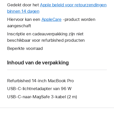
wordt
Gedekt door het
Apple beleid voor retourzendingen
er
binnen 14 dagen
Hierdoor
een
wordt
Hiervoor kan een
AppleCare
Hierdoor
-product worden
nieuw
er
aangeschaft
wordt
venster
een
er
Inscriptie en cadeauverpakking zijn niet
geopend.
nieuw
een
beschikbaar voor refurbished producten
venster
nieuw
Beperkte voorraad
geopend.
venster
geopend.
Inhoud van de verpakking
Refurbished 14-inch MacBook Pro
USB‑C‑lichtnetadapter van 96 W
USB‑C-naar-MagSafe 3-kabel (2 m)