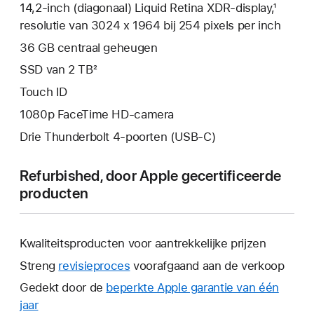
14,2‑inch (diagonaal) Liquid Retina XDR-display,¹
resolutie van 3024 x 1964 bij 254 pixels per inch
36 GB centraal geheugen
SSD van 2 TB²
Touch ID
1080p FaceTime HD-camera
Drie Thunderbolt 4-poorten (USB‑C)
Refurbished, door Apple gecertificeerde
producten
Kwaliteitsproducten voor aantrekkelijke prijzen
Streng
revisieproces
voorafgaand aan de verkoop
Gedekt door de
beperkte Apple garantie van één
jaar
Hierdoor