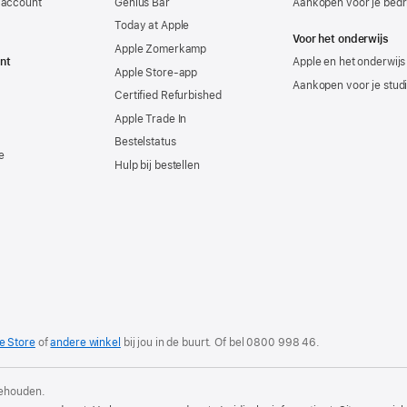
-account
Genius Bar
Aankopen voor je bedri
Today at Apple
Voor het onderwijs
Apple Zomerkamp
nt
Apple en het onderwijs
Apple Store-app
Aankopen voor je stud
Certified Refurbished
Apple Trade In
Bestelstatus
e
Hulp bij bestellen
e Store
of
andere winkel
bij jou in de buurt. Of
bel
0800 998 46
.
behouden.