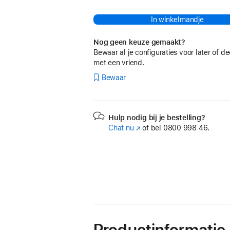
In winkelmandje
Nog geen keuze gemaakt?
Bewaar al je configuraties voor later of de
met een vriend.
Bewaar
Hulp nodig bij je bestelling?
Chat nu
(Wordt
of bel
0800 998 46.
in
nieuw
venster
geopend)
Productinformatie