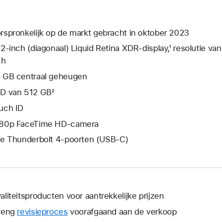
rspronkelijk op de markt gebracht in oktober 2023
,2‑inch (diagonaal) Liquid Retina XDR-display,¹ resolutie va
ch
 GB centraal geheugen
D van 512 GB²
uch ID
80p FaceTime HD-camera
ie Thunderbolt 4-poorten (USB‑C)
aliteitsproducten voor aantrekkelijke prijzen
reng
revisieproces
voorafgaand aan de verkoop