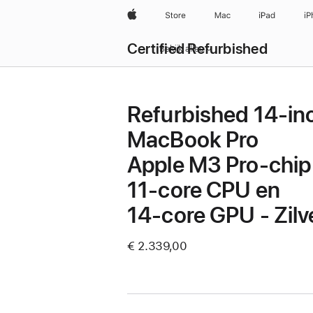
Apple
Store
Mac
iPad
iP
Certified Refurbished
Bekijk alles
Refurbished 14-in
MacBook Pro
Apple M3 Pro-chip
11-core CPU en
14‑core GPU - Zilv
€ 2.339,00