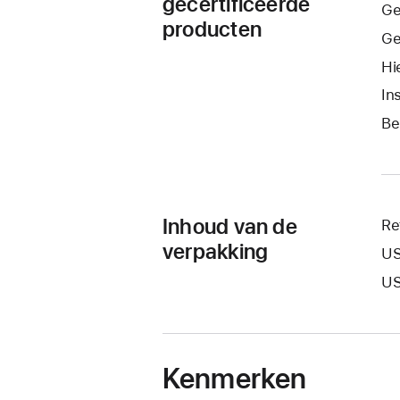
gecertificeerde
Ge
producten
Ge
Hi
In
Be
Inhoud van de
Re
verpakking
US
US
Kenmerken