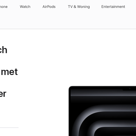
hone
Watch
AirPods
TV & Woning
Entertainment
ch
 met
er