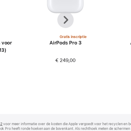
Vorige
Volgende
Gratis inscriptie
 voor
AirPods Pro 3
M3)
€ 249,00
42
(wordt
voor meer informatie over de kosten die Apple vergoedt voor het recyclen en b
ok Pro heeft ronde hoeken aan de bovenkant. Als rechthoek meten de schermen 
in