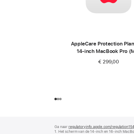
AppleCare Protection Plan
14‑inch MacBook Pro (
€ 299,00
Voettekst
voetnoten
Ga naar
regulatoryinfo.apple.com/regulation15
1. Het scherm van de 14‑inch en 16‑inch MacBo