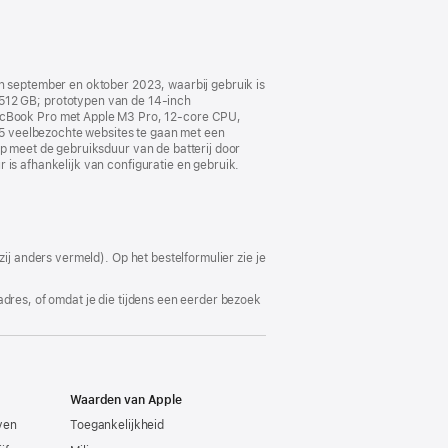
in september en oktober 2023, waarbij gebruik is
12 GB; prototypen van de 14‑inch
cBook Pro met Apple M3 Pro, 12‑core CPU,
5 veelbezochte websites te gaan met een
pp meet de gebruiksduur van de batterij door
 is afhankelijk van configuratie en gebruik.
ij anders vermeld). Op het bestelformulier zie je
adres, of omdat je die tijdens een eerder bezoek
Waarden van Apple
even
Toegankelijkheid