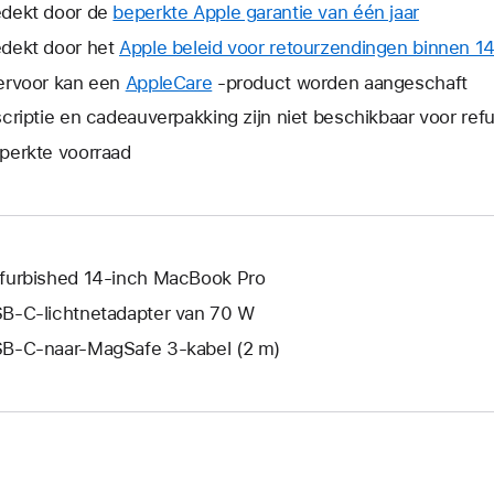
dekt door de
beperkte Apple garantie van één jaar
Hierdoor
wordt
dekt door het
Apple beleid voor retourzendingen binnen 1
er
ervoor kan een
AppleCare
Hierdoor
-product worden aangeschaft
een
wordt
scriptie en cadeauverpakking zijn niet beschikbaar voor re
nieuw
er
venster
perkte voorraad
een
geopend
nieuw
venster
geopend.
furbished 14-inch MacBook Pro
B‑C-lichtnetadapter van 70 W
B‑C-naar-MagSafe 3-kabel (2 m)