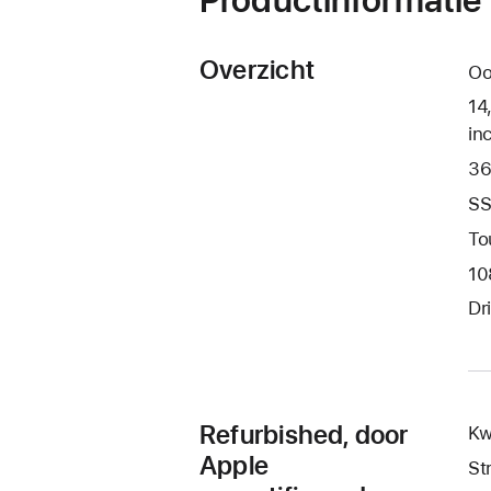
Overzicht
Oo
14
in
36
SS
To
10
Dr
Refurbished, door
Kw
Apple
St