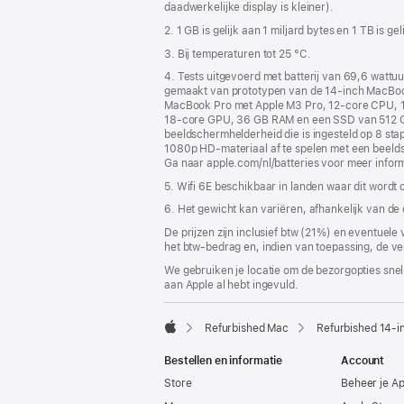
daadwerkelijke display is kleiner).
2. 1 GB is gelijk aan 1 miljard bytes en 1 TB is ge
3. Bij temperaturen tot 25 °C.
4. Tests uitgevoerd met batterij van 69,6 wattu
gemaakt van prototypen van de 14‑inch MacBoo
MacBook Pro met Apple M3 Pro, 12‑core CPU, 1
18‑core GPU, 36 GB RAM en een SSD van 512 GB.
beeldscherm­helderheid die is ingesteld op 8 sta
1080p HD-materiaal af te spelen met een beeldsch
Ga naar apple.com/nl/batteries voor meer inform
5. Wifi 6E beschikbaar in landen waar dit wordt
6. Het gewicht kan variëren, afhankelijk van de
De prijzen zijn inclusief btw (21%) en eventuele
het btw-bedrag en, indien van toepassing, de ve
We gebruiken je locatie om de bezorgopties snell
aan Apple al hebt ingevuld.
Refurbished Mac
Refurbished 14-i
Apple
Bestellen en informatie
Account
Store
Beheer je A