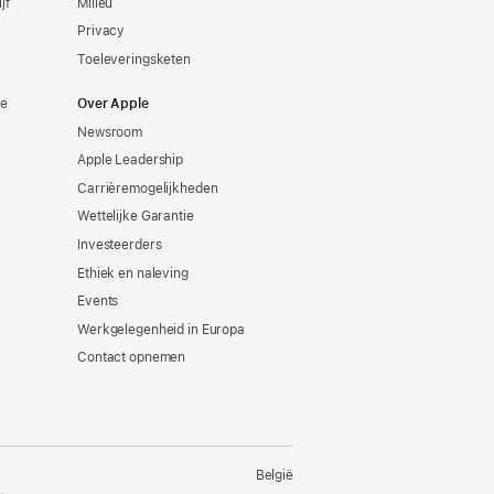
jf
Milieu
Privacy
Toeleveringsketen
ie
Over Apple
Newsroom
Apple Leadership
Carrièremogelijkheden
Wettelijke Garantie
Investeerders
Ethiek en naleving
Events
Werkgelegenheid in Europa
Contact opnemen
België