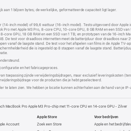
nieuw
venster
lijk aan 1 biljoen bytes; de werkelijke, geformatteerde capaciteit ligt lager.
geopend)
ur (14‑inch model) of 99,6 wattuur (16‑inch model). Tests uitgevoerd door Apple 
k Pro met Apple M3 Pro, 8‑core CPU, 10‑core GPU, 8 GB RAM en een SSD van 5
8‑core GPU, 18 GB RAM en een SSD van 1 TB; en prototypen van de 16‑inch Ma
 De test voor draadloos internetten meet de batterijduur door draadloos naar 2
ppen vanaf de laagste stand. De test voor het afspelen van films in de Apple TV-a
erm­helderheid die is ingesteld op 8 stappen vanaf de laagste stand. Batterijduur
atie.
 ondersteund.
 configuratie en het fabricageproces.
 van toepassing zijnde verwijderingsbijdragen, maar exclusief leveringskosten (tenz
rwijderingsbijdrage voor de producten die je hebt geselecteerd.
er te laten zien. We hebben je locatie kunnen achterhalen aan de hand van je IP-
nch MacBook Pro Apple M3 Pro-chip met 11-core CPU en 14‑core GPU - Zilver
Apple Store
Voor bedrijven
pple Account
Zoek een Store
Apple en het bedrijfsl