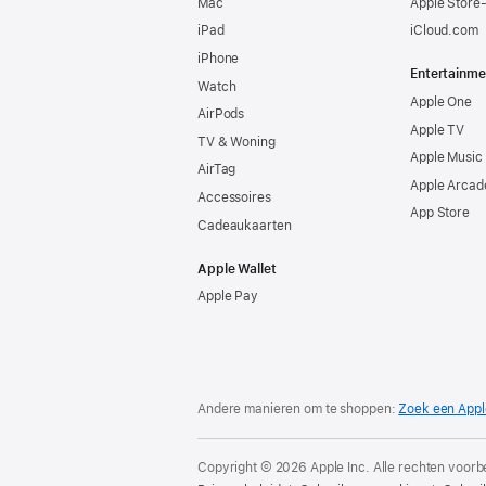
Mac
Apple Store
iPad
iCloud.com
iPhone
Entertainme
Watch
Apple One
AirPods
Apple TV
TV & Woning
Apple Music
AirTag
Apple Arcad
Accessoires
App Store
Cadeaukaarten
Apple Wallet
Apple Pay
Andere manieren om te shoppen:
Zoek een Appl
Copyright © 2026 Apple Inc. Alle rechten voor