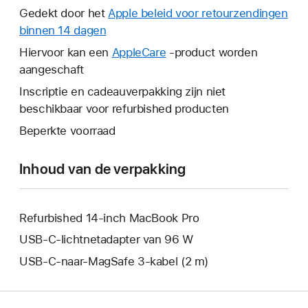
wordt
Gedekt door het
Apple beleid voor retourzendingen
er
binnen 14 dagen
Hierdoor
een
wordt
Hiervoor kan een
AppleCare
Hierdoor
-product worden
nieuw
er
aangeschaft
wordt
venster
een
er
Inscriptie en cadeauverpakking zijn niet
geopend.
nieuw
een
beschikbaar voor refurbished producten
venster
nieuw
Beperkte voorraad
geopend.
venster
geopend.
Inhoud van de verpakking
Refurbished 14-inch MacBook Pro
USB‑C‑lichtnetadapter van 96 W
USB‑C-naar-MagSafe 3-kabel (2 m)