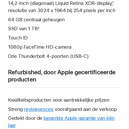
14,2‑inch (diagonaal) Liquid Retina XDR-display,¹
resolutie van 3024 x 1964 bij 254 pixels per inch
64 GB centraal geheugen
SSD van 1 TB²
Touch ID
1080p FaceTime HD-camera
Drie Thunderbolt 4-poorten (USB‑C)
Refurbished, door Apple gecertificeerde
producten
Kwaliteitsproducten voor aantrekkelijke prijzen
Streng
revisieproces
voorafgaand aan de verkoop
Gedekt door de
beperkte Apple garantie van één
jaar
Hierdoor