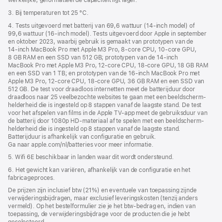
werkelijke, geformatteerde capaciteit ligt lager.
3. Bij temperaturen tot 25 °C.
4. Tests uitgevoerd met batterij van 69,6 wattuur (14‑inch model) of
99,6 wattuur (16‑inch model). Tests uitgevoerd door Apple in september
en oktober 2023, waarbij gebruik is gemaakt van prototypen van de
14‑inch MacBook Pro met Apple M3 Pro, 8‑core CPU, 10‑core GPU,
8 GB RAM en een SSD van 512 GB; prototypen van de 14‑inch
MacBook Pro met Apple M3 Pro, 12‑core CPU, 18‑core GPU, 18 GB RAM
en een SSD van 1 TB; en prototypen van de 16‑inch MacBook Pro met
Apple M3 Pro, 12‑core CPU, 18‑core GPU, 36 GB RAM en een SSD van
512 GB. De test voor draadloos internetten meet de batterijduur door
draadloos naar 25 veelbezochte websites te gaan met een beeldscherm­
helderheid die is ingesteld op 8 stappen vanaf de laagste stand. De test
voor het afspelen van films in de Apple TV-app meet de gebruiksduur van
de batterij door 1080p HD-materiaal af te spelen met een beeldscherm­
helderheid die is ingesteld op 8 stappen vanaf de laagste stand.
Batterijduur is afhankelijk van configuratie en gebruik.
Ga naar apple.com/nl/batteries voor meer informatie.
5. Wifi 6E beschikbaar in landen waar dit wordt ondersteund.
6. Het gewicht kan variëren, afhankelijk van de configuratie en het
fabricageproces.
De prijzen zijn inclusief btw (21%) en eventuele van toepassing zijnde
verwijderingsbijdragen, maar exclusief leveringskosten (tenzij anders
vermeld). Op het bestelformulier zie je het btw-bedrag en, indien van
toepassing, de verwijderingsbijdrage voor de producten die je hebt