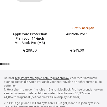
Gratis inscriptie
AppleCare Protection
AirPods Pro 3
Plan voor 14‑inch
MacBook Pro (M3)
€ 249,00
€ 299,00
Voettekst
voetnoten
Ga naar
regulatoryinfo.apple.com/regulation1542
(wordt
voor meer informatie
over de kosten die Apple vergoedt voor het recyclen en beheren van oude
in
batterijen.
nieuw
1. Het scherm van de 14‑inch en 16‑inch MacBook Pro heeft ronde hoeken
venster
aan de bovenkant. Als rechthoek meten de schermen 35,97 cm en
geopend)
41,05 cm diagonaal (het daadwerkelijke display is kleiner).
2. 1 GB is gelijk aan 1 miljard bytes en 1 TB is gelijk aan 1 biljoen bytes; de