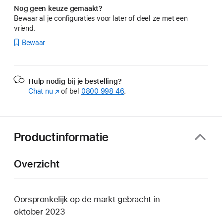
Nog geen keuze gemaakt?
Bewaar al je configuraties voor later of deel ze met een
vriend.
Bewaar
Hulp nodig bij je bestelling?
Chat nu
(Wordt
of bel
0800 998 46
.
in
nieuw
venster
geopend)
Productinformatie
Overzicht
Oorspronkelijk op de markt gebracht in
oktober 2023