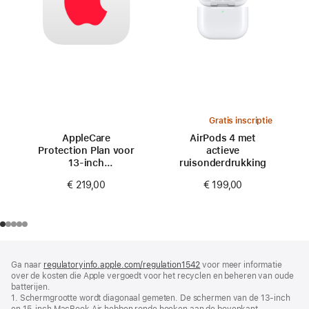
Gratis inscriptie
AppleCare
AirPods 4 met
Protection Plan voor
actieve
13‑inch
ruisonderdrukking
MacBook Air (M3)
€ 219,00
€ 199,00
Voettekst
voetnoten
Ga naar
regulatoryinfo.apple.com/regulation1542
(wordt
voor meer informatie
over de kosten die Apple vergoedt voor het recyclen en beheren van oude
in
batterijen.
nieuw
1. Schermgrootte wordt diagonaal gemeten. De schermen van de 13‑inch
venster
en 15‑inch MacBook Air hebben ronde hoeken aan de bovenkant.
geopend)