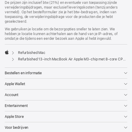
De prijzen zijn inclusief btw (21%) en eventuele van toepassing zijnde
verwijderingsbijdragen, maar exclusief leveringskosten (tenzij anders
vermeld). Op het bestelformulier zie je het btw-bedrag en, indien van
toepassing, de verwijderingsbijdrage voor de producten die je hebt
geselecteerd.
We gebruiken je locatie om de bezorgopties sneller te laten zien. We
hebben je locatie kunnen achterhalen aan de hand van je IP-adres, of
omdat je die tijdens een eerder bezoek aan Apple al hebt ingevuld.
Refurbished Mac
Apple
Refurbished 13-inch MacBook Air Apple M3-chip met 8‑core CPU en 10‑core GPU - Middernacht
Bestellen en informatie
Apple Wallet
Account
Entertainment
Apple Store
Voor bedrijven