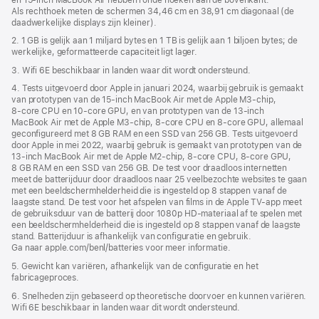
Als rechthoek meten de schermen 34,46 cm en 38,91 cm diagonaal (de
daadwerkelijke displays zijn kleiner).
2. 1 GB is gelijk aan 1 miljard bytes en 1 TB is gelijk aan 1 biljoen bytes; de
werkelijke, geformatteerde capaciteit ligt lager.
3. Wifi 6E beschikbaar in landen waar dit wordt ondersteund.
4. Tests uitgevoerd door Apple in januari 2024, waarbij gebruik is gemaakt
van prototypen van de 15‑inch MacBook Air met de Apple M3‑chip,
8‑core CPU en 10‑core GPU, en van prototypen van de 13‑inch
MacBook Air met de Apple M3‑chip, 8‑core CPU en 8‑core GPU, allemaal
geconfigureerd met 8 GB RAM en een SSD van 256 GB. Tests uitgevoerd
door Apple in mei 2022, waarbij gebruik is gemaakt van prototypen van de
13‑inch MacBook Air met de Apple M2‑chip, 8‑core CPU, 8‑core GPU,
8 GB RAM en een SSD van 256 GB. De test voor draadloos internetten
meet de batterijduur door draadloos naar 25 veelbezochte websites te gaan
met een beeldscherm­helderheid die is ingesteld op 8 stappen vanaf de
laagste stand. De test voor het afspelen van films in de Apple TV-app meet
de gebruiksduur van de batterij door 1080p HD-materiaal af te spelen met
een beeldscherm­helderheid die is ingesteld op 8 stappen vanaf de laagste
stand. Batterijduur is afhankelijk van configuratie en gebruik.
Ga naar apple.com/benl/batteries voor meer informatie.
5. Gewicht kan variëren, afhankelijk van de configuratie en het
fabricageproces.
6. Snelheden zijn gebaseerd op theoretische doorvoer en kunnen variëren.
Wifi 6E beschikbaar in landen waar dit wordt ondersteund.