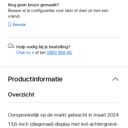
Nog geen keuze gemaakt?
Bewaar al je configuraties voor later of deel ze met een
vriend.
Bewaar
Hulp nodig bij je bestelling?
Chat nu
(Wordt
of bel
0800 998 46
.
in
nieuw
venster
geopend)
Productinformatie
Overzicht
Oorspronkelijk op de markt gebracht in maart 2024
13,6‑inch (diagonaal) display met led-achtergrond­­­­