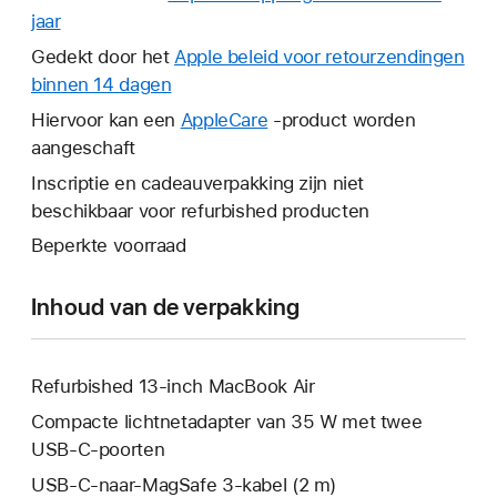
jaar
Hierdoor
wordt
Gedekt door het
Apple beleid voor retourzendingen
er
binnen 14 dagen
Hierdoor
een
wordt
Hiervoor kan een
AppleCare
Hierdoor
-product worden
nieuw
er
aangeschaft
wordt
venster
een
er
Inscriptie en cadeauverpakking zijn niet
geopend.
nieuw
een
beschikbaar voor refurbished producten
venster
nieuw
Beperkte voorraad
geopend.
venster
geopend.
Inhoud van de verpakking
Refurbished 13‑inch MacBook Air
Compacte lichtnetadapter van 35 W met twee
USB‑C-poorten
USB‑C-naar-MagSafe 3-kabel (2 m)