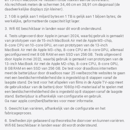
Als rechthoek meten de schermen 34,46 cm en 38,91 cm diagonaal (de
daadwerkelijke displays zijn kleiner).
2. 1 GB is gelijk aan 1 miljard bytes en 1 TB is gelijk aan 1 biljoen bytes; de
werkelijke, geformatteerde capaciteit ligt lager.
3. Wifi 6E beschikbaar in landen waar dit wordt ondersteund.
4. Tests uitgevoerd door Apple in januari 2024, waarbij gebruik is gemaakt
van prototypen van de 15‑inch MacBook Air met de Apple M3‑chip,
8‑core CPU en 10‑core GPU, en van prototypen van de 13‑inch
MacBook Air met de Apple M3‑chip, 8‑core CPU en 8‑core GPU, allemaal
geconfigureerd met 8 GB RAM en een SSD van 256 GB. Tests uitgevoerd
door Apple in mei 2022, waarbij gebruik is gemaakt van prototypen van de
13‑inch MacBook Air met de Apple M2‑chip, 8‑core CPU, 8‑core GPU,
8 GB RAM en een SSD van 256 GB. De test voor draadloos internetten
meet de batterijduur door draadloos naar 25 veelbezochte websites te gaan
met een beeldscherm­helderheid die is ingesteld op 8 stappen vanaf de
laagste stand. De test voor het afspelen van films in de Apple TV-app meet
de gebruiksduur van de batterij door 1080p HD-materiaal af te spelen met
een beeldscherm­helderheid die is ingesteld op 8 stappen vanaf de laagste
stand. Batterijduur is afhankelijk van configuratie en gebruik.
Ga naar apple.com/benl/batteries voor meer informatie.
5. Gewicht kan variëren, afhankelijk van de configuratie en het
fabricageproces.
6. Snelheden zijn gebaseerd op theoretische doorvoer en kunnen variëren.
Wifi 6E beschikbaar in landen waar dit wordt ondersteund.