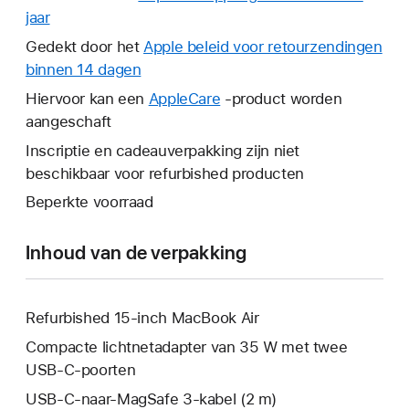
jaar
Hierdoor
wordt
Gedekt door het
Apple beleid voor retourzendingen
er
binnen 14 dagen
Hierdoor
een
wordt
Hiervoor kan een
AppleCare
Hierdoor
-product worden
nieuw
er
aangeschaft
wordt
venster
een
er
Inscriptie en cadeauverpakking zijn niet
geopend.
nieuw
een
beschikbaar voor refurbished producten
venster
nieuw
Beperkte voorraad
geopend.
venster
geopend.
Inhoud van de verpakking
Refurbished 15‑inch MacBook Air
Compacte lichtnetadapter van 35 W met twee
USB‑C-poorten
USB‑C-naar-MagSafe 3-kabel (2 m)