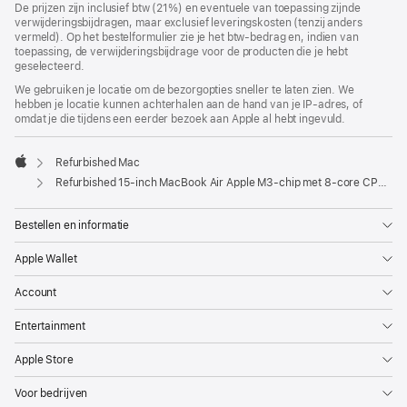
De prijzen zijn inclusief btw (21%) en eventuele van toepassing zijnde
verwijderingsbijdragen, maar exclusief leveringskosten (tenzij anders
vermeld). Op het bestelformulier zie je het btw-bedrag en, indien van
toepassing, de verwijderingsbijdrage voor de producten die je hebt
geselecteerd.
We gebruiken je locatie om de bezorgopties sneller te laten zien. We
hebben je locatie kunnen achterhalen aan de hand van je IP-adres, of
omdat je die tijdens een eerder bezoek aan Apple al hebt ingevuld.
Refurbished Mac
Apple
Refurbished 15-inch MacBook Air Apple M3-chip met 8‑core CPU en 10‑core GPU - Zilver
Bestellen en informatie
Apple Wallet
Account
Entertainment
Apple Store
Voor bedrijven