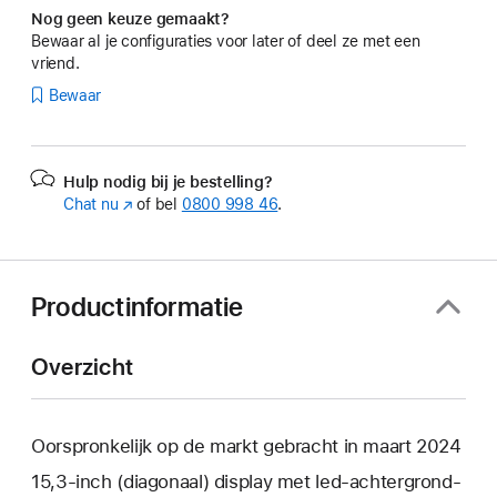
Nog geen keuze gemaakt?
Bewaar al je configuraties voor later of deel ze met een
vriend.
Bewaar
Hulp nodig bij je bestelling?
Chat nu
(Wordt
of bel
0800 998 46
.
in
nieuw
venster
geopend)
Productinformatie
Overzicht
Oorspronkelijk op de markt gebracht in maart 2024
15,3‑inch (diagonaal) display met led-achtergrond­­­­