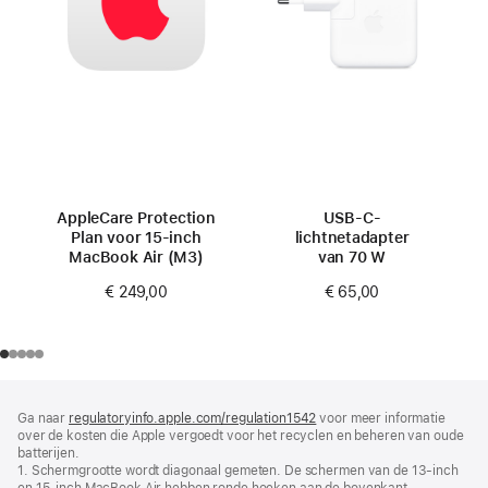
AppleCare Protection
USB‑C-
Plan voor 15‑inch
lichtnetadapter
MacBook Air (M3)
van 70 W
€ 249,00
€ 65,00
Voettekst
voetnoten
Ga naar
regulatoryinfo.apple.com/regulation1542
(wordt
voor meer informatie
over de kosten die Apple vergoedt voor het recyclen en beheren van oude
in
batterijen.
nieuw
1. Schermgrootte wordt diagonaal gemeten. De schermen van de 13‑inch
venster
en 15‑inch MacBook Air hebben ronde hoeken aan de bovenkant.
geopend)