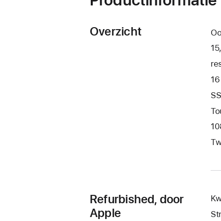
Overzicht
Oo
15
re
16
SS
To
10
Tw
Refurbished, door
Kw
Apple
St