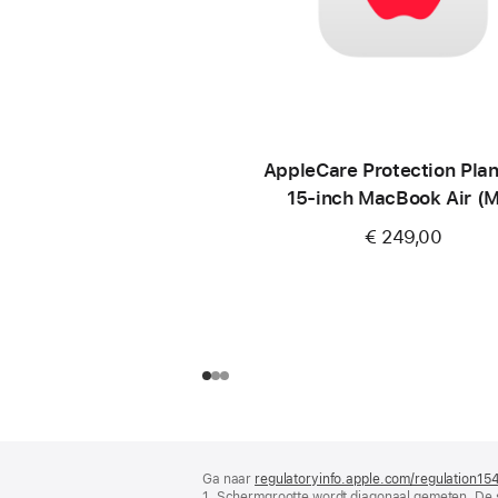
AppleCare Protection Plan
15‑inch MacBook Air (
€ 249,00
Voettekst
voetnoten
Ga naar
regulatoryinfo.apple.com/regulation15
1. Schermgrootte wordt diagonaal gemeten. De