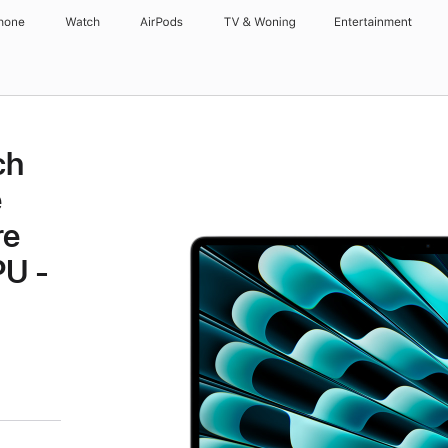
hone
Watch
AirPods
TV & Woning
Entertainment
ch
e
re
PU -