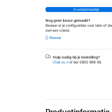
In winkelmandje
Nog geen keuze gemaakt?
Bewaar al je configuraties voor later of de
met een vriend.
Bewaar
Hulp nodig bij je bestelling?
Chat nu
(Wordt
of bel
0800 998 46.
in
nieuw
venster
geopend)
Productinformatie