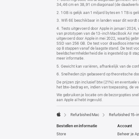
34,46 cm en 38,91 cm diagonaal (de daadwerkelij
2. 1 GB is gelijk aan 1 miljard bytes en 1 TB is ge
3. Wifi 6E beschikbaar in landen waar dit wordt
4. Tests uitgevoerd door Apple in januari 2024
van prototypen van de 13‑inch MacBook Air me
uitgevoerd door Apple in mei 2022, waarbij ge
SSD van 256 GB. De test voor draadloos internet
op 8 stappen vanaf de laagste stand. De test vo
beeldscherm­helderheid die is ingesteld op 8 sta
meer informatie.
5. Gewicht kan variëren, afhankelijk van de con
6. Snelheden zijn gebaseerd op theoretische do
De prijzen zijn inclusief btw (21%) en eventuele
het btw-bedrag en, indien van toepassing, de ve
We gebruiken je locatie om de bezorgopties snell
aan Apple al hebt ingevuld.
Refurbished Mac
Refurbished 15-i
Apple
Bestellen en informatie
Account
Store
Beheer je A