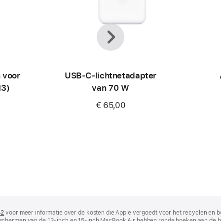
Vorige
Volgende
 voor
USB‑C-lichtnetadapter
M3)
van 70 W
€ 65,00
42
(wordt
voor meer informatie over de kosten die Apple vergoedt voor het recyclen en b
 schermen van de 13‑inch en 15‑inch MacBook Air hebben ronde hoeken aan de 
in