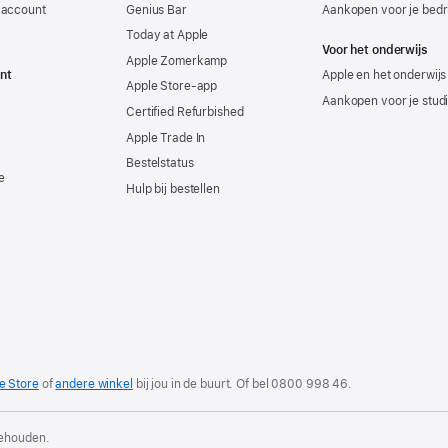
-account
Genius Bar
Aankopen voor je bedri
Today at Apple
Voor het onderwijs
Apple Zomerkamp
nt
Apple en het onderwijs
Apple Store-app
Aankopen voor je stud
Certified Refurbished
Apple Trade In
Bestelstatus
e
Hulp bij bestellen
e Store
of
andere winkel
bij jou in de buurt. Of
bel
0800 998 46
.
behouden.