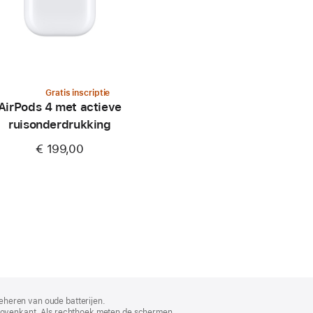
Gratis inscriptie
AirPods 4 met actieve
ruisonderdrukking
€ 199,00
eheren van oude batterijen.
bovenkant. Als rechthoek meten de schermen