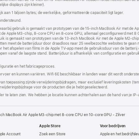
ke displays zijn kleiner).
nieuw
venster
lijk aan 1 biljoen bytes; de werkelijke, geformatteerde capaciteit ligt lager.
geopend)
 ondersteund.
, waarbij gebruik is gemaakt van prototypen van de 15‑inch MacBook Air met de
t de Apple M3‑chip, 8‑core CPU en 8‑core GPU, allemaal geconfigureerd met 8
bruik is gemaakt van prototypen van de 13‑inch MacBook Air met de Apple M2‑c
ten meet de batterijduur door draadloos naar 25 veelbezochte websites te gaan m
or het afspelen van films in de Apple TV-app meet de gebruiksduur van de batteri
ppen vanaf de laagste stand. Batterijduur is afhankelijk van configuratie en gebru
figuratie en het fabricageproces.
orvoer en kunnen variëren. Wifi 6E beschikbaar in landen waar dit wordt onderst
 van toepassing zijnde verwijderingsbijdragen, maar exclusief leveringskosten (tenz
rwijderingsbijdrage voor de producten die je hebt geselecteerd.
er te laten zien. We hebben je locatie kunnen achterhalen aan de hand van je IP-
nch MacBook Air Apple M3-chip met 8‑core CPU en 10‑core GPU - Zilver
Apple Store
Voor bedrijven
pple Account
Zoek een Store
Apple en het bedrijfsl