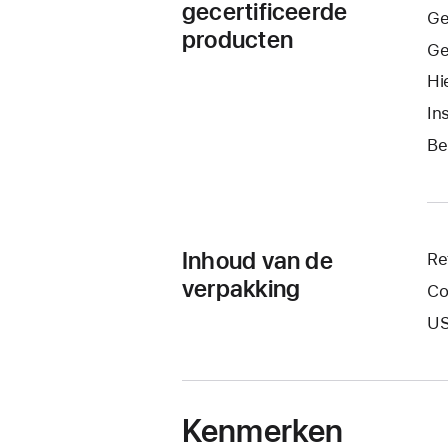
gecertificeerde
Ge
producten
Ge
Hi
In
Be
Inhoud van de
Re
verpakking
Co
US
Kenmerken