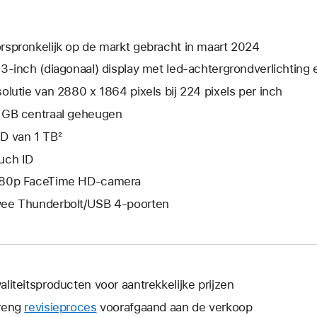
rspronkelijk op de markt gebracht in maart 2024
,3‑inch (diagonaal) display met led-achtergrond­­­­verlichting
solutie van 2880 x 1864 pixels bij 224 pixels per inch
 GB centraal geheugen
D van 1 TB²
uch ID
80p FaceTime HD-camera
ee Thunderbolt/USB 4-poorten
aliteitsproducten voor aantrekkelijke prijzen
reng
revisieproces
voorafgaand aan de verkoop