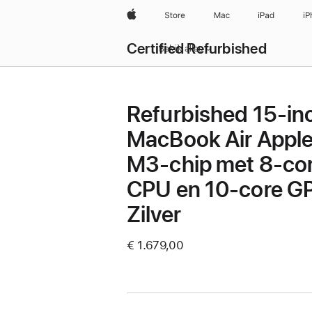
Apple
Store
Mac
iPad
iP
Certified Refurbished
Bekijk alles
Refurbished 15-in
MacBook Air Appl
M3-chip met 8‑co
CPU en 10‑core G
Zilver
€ 1.679,00