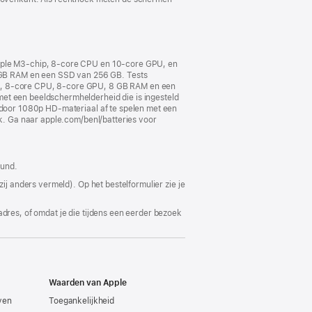
 Apple M3‑chip, 8‑core CPU en 10‑core GPU, en
 GB RAM en een SSD van 256 GB. Tests
hip, 8‑core CPU, 8‑core GPU, 8 GB RAM en een
et een beeldscherm­helderheid die is ingesteld
j door 1080p HD-materiaal af te spelen met een
ik. Ga naar apple.com/benl/batteries voor
eund.
ij anders vermeld). Op het bestelformulier zie je
adres, of omdat je die tijdens een eerder bezoek
Waarden van Apple
even
Toegankelijkheid