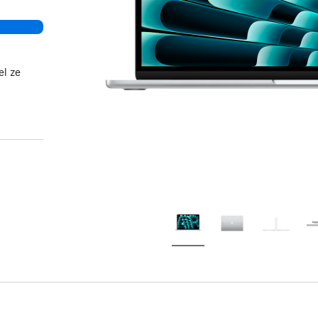
el ze