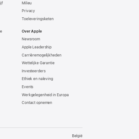
jf
Milieu
Privacy
Toeleveringsketen
ie
Over Apple
Newsroom
Apple Leadership
Carrièremogelijkheden
Wettelijke Garantie
Investeerders
Ethiek en naleving
Events
Werkgelegenheid in Europa
Contact opnemen
België