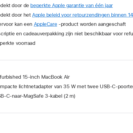
dekt door de
beperkte Apple garantie van één jaar
Hierdoor
wordt
dekt door het
Apple beleid voor retourzendingen binnen 1
er
ervoor kan een
AppleCare
Hierdoor
-product worden aangeschaft
een
wordt
scriptie en cadeauverpakking zijn niet beschikbaar voor re
nieuw
er
venster
perkte voorraad
een
geopend
nieuw
venster
geopend.
furbished 15‑inch MacBook Air
mpacte lichtnetadapter van 35 W met twee USB‑C-poorte
B‑C-naar-MagSafe 3-kabel (2 m)