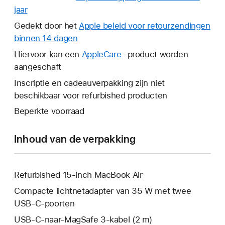
jaar
Hierdoor
wordt
Gedekt door het
Apple beleid voor retourzendingen
er
binnen 14 dagen
Hierdoor
een
wordt
Hiervoor kan een
AppleCare
Hierdoor
-product worden
nieuw
er
aangeschaft
wordt
venster
een
er
Inscriptie en cadeauverpakking zijn niet
geopend.
nieuw
een
beschikbaar voor refurbished producten
venster
nieuw
Beperkte voorraad
geopend.
venster
geopend.
Inhoud van de verpakking
Refurbished 15‑inch MacBook Air
Compacte lichtnetadapter van 35 W met twee
USB‑C-poorten
USB‑C-naar-MagSafe 3-kabel (2 m)