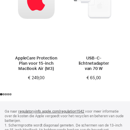
AppleCare Protection
USB‑C-
Plan voor 15‑inch
lichtnetadapter
MacBook Air (M3)
van 70 W
€ 249,00
€ 65,00
Voettekst
voetnoten
Ga naar
regulatoryinfo.apple.com/regulation1542
(wordt
voor meer informatie
over de kosten die Apple vergoedt voor het recyclen en beheren van oude
in
batterijen.
nieuw
1. Schermgrootte wordt diagonaal gemeten. De schermen van de 13‑inch
venster
en 15‑inch MacBook Air hebben ronde hoeken aan de bovenkant.
geopend)