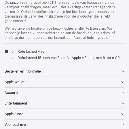
De prijzen zijn inclusief btw (21%) en eventuele van toepassing zijnde
verwijderingsbijdragen, maar exclusief leveringskosten (tenzij anders
vermeld). Op het bestelformulier zie je het btw-bedrag en, indien van
toepassing, de verwijderingsbijdrage voor de producten die je hebt
geselecteerd.
We gebruiken je locatie om de bezorgopties sneller te laten zien. We
hebben je locatie kunnen achterhalen aan de hand van je IP-adres, of
omdat je die tijdens een eerder bezoek aan Apple al hebt ingevuld.
Refurbished Mac
Apple
Refurbished 15-inch MacBook Air Apple M3-chip met 8‑core CPU en 10‑core GPU - Sterrenlicht
Bestellen en informatie
Apple Wallet
Account
Entertainment
Apple Store
Voor bedrijven