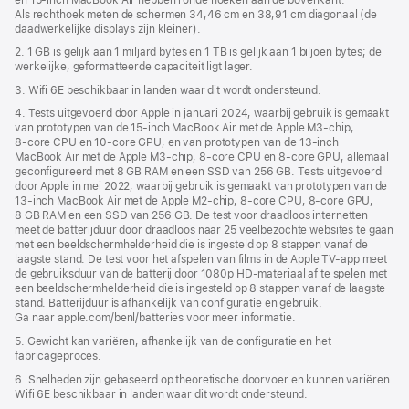
Als rechthoek meten de schermen 34,46 cm en 38,91 cm diagonaal (de
daadwerkelijke displays zijn kleiner).
2. 1 GB is gelijk aan 1 miljard bytes en 1 TB is gelijk aan 1 biljoen bytes; de
werkelijke, geformatteerde capaciteit ligt lager.
3. Wifi 6E beschikbaar in landen waar dit wordt ondersteund.
4. Tests uitgevoerd door Apple in januari 2024, waarbij gebruik is gemaakt
van prototypen van de 15‑inch MacBook Air met de Apple M3‑chip,
8‑core CPU en 10‑core GPU, en van prototypen van de 13‑inch
MacBook Air met de Apple M3‑chip, 8‑core CPU en 8‑core GPU, allemaal
geconfigureerd met 8 GB RAM en een SSD van 256 GB. Tests uitgevoerd
door Apple in mei 2022, waarbij gebruik is gemaakt van prototypen van de
13‑inch MacBook Air met de Apple M2‑chip, 8‑core CPU, 8‑core GPU,
8 GB RAM en een SSD van 256 GB. De test voor draadloos internetten
meet de batterijduur door draadloos naar 25 veelbezochte websites te gaan
met een beeldscherm­helderheid die is ingesteld op 8 stappen vanaf de
laagste stand. De test voor het afspelen van films in de Apple TV-app meet
de gebruiksduur van de batterij door 1080p HD-materiaal af te spelen met
een beeldscherm­helderheid die is ingesteld op 8 stappen vanaf de laagste
stand. Batterijduur is afhankelijk van configuratie en gebruik.
Ga naar apple.com/benl/batteries voor meer informatie.
5. Gewicht kan variëren, afhankelijk van de configuratie en het
fabricageproces.
6. Snelheden zijn gebaseerd op theoretische doorvoer en kunnen variëren.
Wifi 6E beschikbaar in landen waar dit wordt ondersteund.