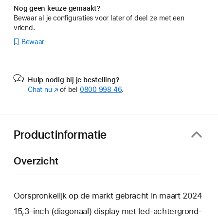
Nog geen keuze gemaakt?
Bewaar al je configuraties voor later of deel ze met een
vriend.
Bewaar
Hulp nodig bij je bestelling?
Chat nu
(Wordt
of bel
0800 998 46
.
in
nieuw
venster
geopend)
Productinformatie
Overzicht
Oorspronkelijk op de markt gebracht in maart 2024
15,3‑inch (diagonaal) display met led-achtergrond­­­­