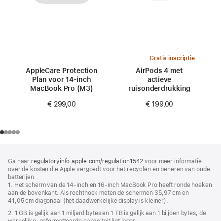
Gratis inscriptie
AppleCare Protection
AirPods 4 met
Plan voor 14‑inch
actieve
MacBook Pro (M3)
ruisonderdrukking
€ 299,00
€ 199,00
Voettekst
voetnoten
Ga naar
regulatoryinfo.apple.com/regulation1542
(wordt
voor meer informatie
over de kosten die Apple vergoedt voor het recyclen en beheren van oude
in
batterijen.
nieuw
1. Het scherm van de 14‑inch en 16‑inch MacBook Pro heeft ronde hoeken
venster
aan de bovenkant. Als rechthoek meten de schermen 35,97 cm en
geopend)
41,05 cm diagonaal (het daadwerkelijke display is kleiner).
2. 1 GB is gelijk aan 1 miljard bytes en 1 TB is gelijk aan 1 biljoen bytes; de