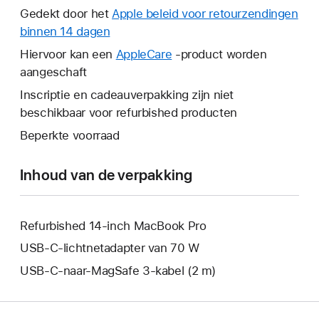
wordt
Gedekt door het
Apple beleid voor retourzendingen
er
binnen 14 dagen
Hierdoor
een
wordt
Hiervoor kan een
AppleCare
Hierdoor
-product worden
nieuw
er
aangeschaft
wordt
venster
een
er
Inscriptie en cadeauverpakking zijn niet
geopend.
nieuw
een
beschikbaar voor refurbished producten
venster
nieuw
Beperkte voorraad
geopend.
venster
geopend.
Inhoud van de verpakking
Refurbished 14-inch MacBook Pro
USB‑C-lichtnetadapter van 70 W
USB‑C-naar-MagSafe 3-kabel (2 m)