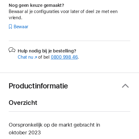
Nog geen keuze gemaakt?
Bewaar al je configuraties voor later of deel ze met een
vriend.
Bewaar
Hulp nodig bij je bestelling?
Chat nu
(Wordt
of bel
0800 998 46
.
in
nieuw
venster
geopend)
Productinformatie
Overzicht
Oorspronkelijk op de markt gebracht in
oktober 2023