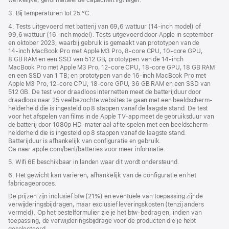
werkelijke, geformatteerde capaciteit ligt lager.
3. Bij temperaturen tot 25 °C.
4. Tests uitgevoerd met batterij van 69,6 wattuur (14‑inch model) of
99,6 wattuur (16‑inch model). Tests uitgevoerd door Apple in september
en oktober 2023, waarbij gebruik is gemaakt van prototypen van de
14‑inch MacBook Pro met Apple M3 Pro, 8‑core CPU, 10‑core GPU,
8 GB RAM en een SSD van 512 GB; prototypen van de 14‑inch
MacBook Pro met Apple M3 Pro, 12‑core CPU, 18‑core GPU, 18 GB RAM
en een SSD van 1 TB; en prototypen van de 16‑inch MacBook Pro met
Apple M3 Pro, 12‑core CPU, 18‑core GPU, 36 GB RAM en een SSD van
512 GB. De test voor draadloos internetten meet de batterijduur door
draadloos naar 25 veelbezochte websites te gaan met een beeldscherm­
helderheid die is ingesteld op 8 stappen vanaf de laagste stand. De test
voor het afspelen van films in de Apple TV-app meet de gebruiksduur van
de batterij door 1080p HD-materiaal af te spelen met een beeldscherm­
helderheid die is ingesteld op 8 stappen vanaf de laagste stand.
Batterijduur is afhankelijk van configuratie en gebruik.
Ga naar apple.com/benl/batteries voor meer informatie.
5. Wifi 6E beschikbaar in landen waar dit wordt ondersteund.
6. Het gewicht kan variëren, afhankelijk van de configuratie en het
fabricageproces.
De prijzen zijn inclusief btw (21%) en eventuele van toepassing zijnde
verwijderingsbijdragen, maar exclusief leveringskosten (tenzij anders
vermeld). Op het bestelformulier zie je het btw-bedrag en, indien van
toepassing, de verwijderingsbijdrage voor de producten die je hebt