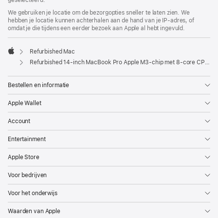
geselecteerd.
We gebruiken je locatie om de bezorgopties sneller te laten zien. We
hebben je locatie kunnen achterhalen aan de hand van je IP-adres, of
omdat je die tijdens een eerder bezoek aan Apple al hebt ingevuld.
Refurbished Mac
Apple
Refurbished 14-inch MacBook Pro Apple M3-chip met 8‑core CPU en 10‑core GPU - Spacegrijs
Bestellen en informatie
Apple Wallet
Account
Entertainment
Apple Store
Voor bedrijven
Voor het onderwijs
Waarden van Apple