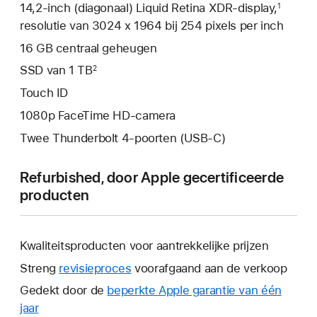
14,2‑inch (diagonaal) Liquid Retina XDR-display,
1
resolutie van 3024 x 1964 bij 254 pixels per inch
16 GB centraal geheugen
SSD van 1 TB
2
Touch ID
1080p FaceTime HD-camera
Twee Thunderbolt 4-poorten (USB‑C)
Refurbished, door Apple gecertificeerde
producten
Kwaliteitsproducten voor aantrekkelijke prijzen
Streng
revisieproces
voorafgaand aan de verkoop
Gedekt door de
beperkte Apple garantie van één
jaar
Hierdoor