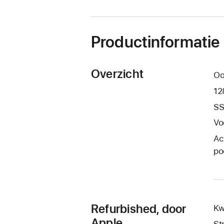
nieuw
venster
geopend)
Productinformatie
Overzicht
Oo
12
SS
Vo
Ac
po
Refurbished, door
Kw
Apple
St