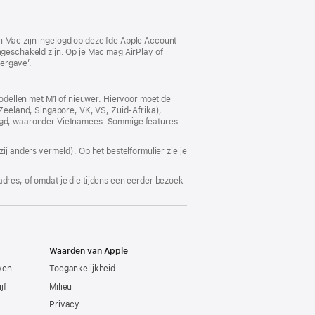
n Mac zijn ingelogd op dezelfde Apple Account
ngeschakeld zijn. Op je Mac mag AirPlay of
ergave’.
odellen met M1 of nieuwer. Hiervoor moet de
-Zeeland, Singapore, VK, VS, Zuid-Afrika),
voegd, waaronder Vietnamees. Sommige features
ij anders vermeld). Op het bestelformulier zie je
adres, of omdat je die tijdens een eerder bezoek
Waarden van Apple
even
Toegankelijkheid
jf
Milieu
Privacy