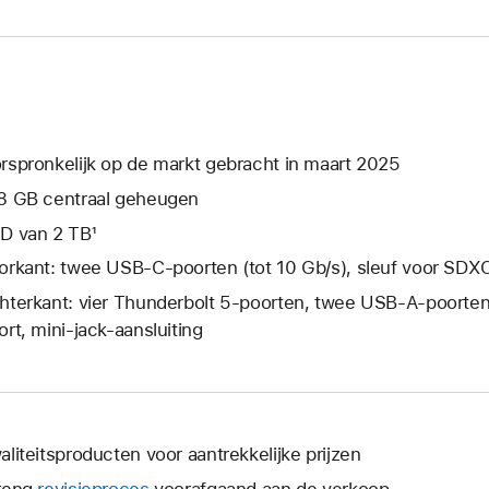
rspronkelijk op de markt gebracht in maart 2025
8 GB centraal geheugen
D van 2 TB¹
orkant: twee USB‑C-poorten (tot 10 Gb/s), sleuf voor SDXC
hterkant: vier Thunderbolt 5-poorten, twee USB‑A-poorte
ort, mini‑jack-aansluiting
aliteitsproducten voor aantrekkelijke prijzen
reng
revisieproces
voorafgaand aan de verkoop