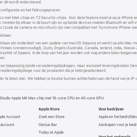
aar dit wordt ondersteund.
venster
geopend)
 configuratie en het fabricageproces.
s met Intel-chips en T2 Security-chips. Voor deze feature moet je op je iPhone e
moeten bij elkaar in de buurt zijn en op beide devices moeten Bluetooth en wifi i
res (zoals de camera en microfoon) zijn niet compatibel met ‘Synchrone iPhone-we
hikbaar.
chikbaar als onderdeel van een update van macOS Sequoia en werkt op alle Mac-m
p Chinees (vereenvoudigd), Duits, Engels (Australië, Canada, Ierland, India, Nieuw
(Brazilië) of Spaans. In de loop van het jaar worden ook nog andere talen toege
aar.
 van toepassing zijnde verwijderingsbijdragen, maar exclusief leveringskosten (tenz
rwijderingsbijdrage voor de producten die je hebt geselecteerd.
er te laten zien. We hebben je locatie kunnen achterhalen aan de hand van je IP-
 Studio Apple M4 Max-chip met 16‑core CPU en 40‑core GPU
Apple Store
Voor bedrijven
pple Account
Zoek een Store
Apple en het bedrijfsl
-account
Genius Bar
Aankopen voor je bedri
Today at Apple
Voor het onderwijs