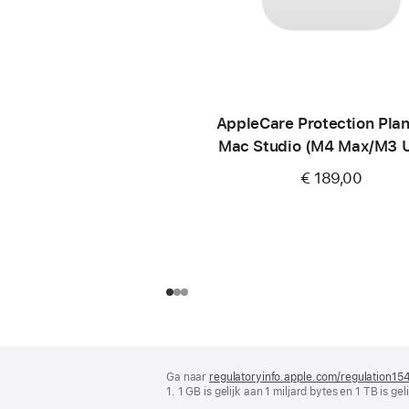
AppleCare Protection Plan
Mac Studio (M4 Max/M3 U
€ 189,00
Voettekst
voetnoten
Ga naar
regulatoryinfo.apple.com/regulation15
1. 1 GB is gelijk aan 1 miljard bytes en 1 TB is ge