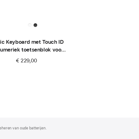
ic Keyboard met Touch ID
numeriek toetsenblok voor
Mac-modellen met
€ 229,00
e silicon (USB–C) - Frans -
Zwarte toetsen
eheren van oude batterijen.