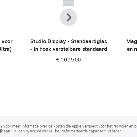
Vorige
Volgende
 voor
Studio Display - Standaardglas
Mag
ltra)
- In hoek verstelbare standaard
en 
€ 1.699,00
Appl
42
(wordt
voor meer informatie over de kosten die Apple vergoedt voor het recyclen en b
lijk aan 1 biljoen bytes; de werkelijke, geformatteerde capaciteit ligt lager.
in
nieuw