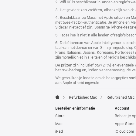
2. Wifi 6E is beschikbaar in landen en regio’s w
3. Het gewicht kan variëren, afhankelijk van de
4. Beschikbaar op Macs met Apple silicon en Mac
met twee-factor-authenticatie. Je iPhone en Mac 
Sidecar niet actief zijn. Sommige iPhone-featu
5. FaceTime is niet in alle landen of regio’s besc
6. De bètaversie van Apple Intelligence is bes
taal van het device en van Siri zijn ingesteld o
Frans, Italiaans, Japans, Koreaans, Portugees 
zijn mogelijk niet in alle talen of regio’s beschikb
De prijzen zijn inclusief btw (21%) en eventuele
het btw-bedrag en, indien van toepassing, de ve
We gebruiken je locatie om de bezorgopties snell
aan Apple al hebt ingevuld.
Refurbished Mac
Refurbished Mac
Apple
Bestellen en informatie
Account
Store
Beheer je A
Mac
Apple Store
iPad
iCloud.com