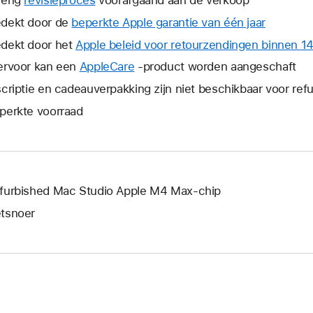
dekt door de
beperkte Apple garantie van één jaar
Hierdoor
wordt
dekt door het
Apple beleid voor retourzendingen binnen 1
er
ervoor kan een
AppleCare
Hierdoor
-product worden aangeschaft
een
wordt
scriptie en cadeauverpakking zijn niet beschikbaar voor re
nieuw
er
venster
perkte voorraad
een
geopend
nieuw
venster
geopend.
furbished Mac Studio Apple M4 Max-chip
tsnoer