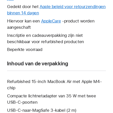
wordt
Gedekt door het
Apple beleid voor retourzendingen
er
binnen 14 dagen
Hierdoor
een
wordt
Hiervoor kan een
AppleCare
Hierdoor
-product worden
nieuw
er
aangeschaft
wordt
venster
een
er
Inscriptie en cadeauverpakking zijn niet
geopend.
nieuw
een
beschikbaar voor refurbished producten
venster
nieuw
Beperkte voorraad
geopend.
venster
geopend.
Inhoud van de verpakking
Refurbished 15-inch MacBook Air met Apple M4-
chip
Compacte lichtnetadapter van 35 W met twee
USB‑C-poorten
USB‑C-naar-MagSafe 3-kabel (2 m)