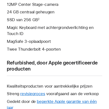
12MP Center Stage-camera
24 GB centraal geheugen
SSD van 256 GB
2
Magic Keyboard met achtergrondverlichting en
Touch ID
MagSafe 3-oplaadpoort
Twee Thunderbolt 4-poorten
Refurbished, door Apple gecertificeerde
producten
Kwaliteitsproducten voor aantrekkelijke prijzen
Streng
revisieproces
voorafgaand aan de verkoop
Gedekt door de
beperkte Apple garantie van één
jaar
Hierdoor