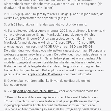
Als rechthoek meten de schermen 34,46 cm en 38,91 cm diagonaal (de
daadwerkelijke displays zijn kleiner).
2. 1 GB is gelijk aan 1 miljard bytes en 1 TB is gelijk aan 1 biljoen bytes; de
werkelijke, geformatteerde capaciteit ligt lager.
3. Wifi 6E beschikbaar in landen waar dit wordt ondersteund.
4. Tests uitgevoerd door Apple in januari 2025, waarbij gebruik is gemaakt
van prototypen van de 13‑inch MacBook Air met de Apple M4‑chip,
10‑core CPU en 8‑core GPU, en van prototypen van de 15‑inch
MacBook Air met de Apple M4‑chip, 10‑core CPU en 10‑core GPU,
allemaal geconfigureerd met 16 GB RAM en een SSD van 256 GB.
De batterijduur voor draadloos internetten is getest door naar 25 populaire
websites te gaan met wifiverbinding. De batterijduur voor video streamen is
getest door 1080p-content in Safari te bekijken met wifiverbinding. Alle
modellen zijn getest met een beeldscherm­helderheid die is ingesteld op
8 stappen vanaf de laagste stand en de achtergrond­verlichting van het
toetsenbord uitgeschakeld. Batterijduur is afhankelijk van configuratie en
gebruik. Ga naar
apple.com/benl/batteries
voor meer informatie.
5. Gewicht kan variëren, afhankelijk van de configuratie en het
fabricageproces.
6. Zie
support.apple.com/nl-be/102596
voor ondersteunde modellen.
7. Beschikbaar op Macs met Apple silicon en Macs met Intel-chips en
T2 Security-chips. Voor deze feature moet je op je iPhone en Mac zijn
ingelogd op dezelfde Apple Account met twee-factor-authenticatie.
Je iPhone en Mac moeten bij elkaar in de buurt zijn en op beide devices