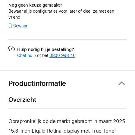
Nog geen keuze gemaakt?
Bewaar al je configuraties voor later of deel ze met een
vriend.
Bewaar
Hulp nodig bij je bestelling?
Chat nu
(Wordt
of bel
0800 998 46
.
in
nieuw
venster
geopend)
Productinformatie
Overzicht
Oorspronkelijk op de markt gebracht in maart 2025
15,3‑inch Liquid Retina‑display met True Tone
1