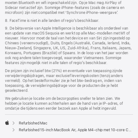
moeten Bluetooth en wifi ingeschakeld zijn. Op je Mac mag AirPlay of
Sidecar niet actief zijn. Sommige iPhone-features (zoals de camera en
microfoon) zijn niet compatibel met ‘Synchrone iPhone-weergave’.
8. FaceTime is niet in alle landen of regio’s beschikbaar.
9. De bètaversie van Apple Intelligence is beschikbaar als onderdeel van
een update van macOS Sequoia en werkt op alle Mac-modellen met M1 of
nieuwer. Hiervoor moet de taal van het device en van Siri zijn ingesteld op
Chinees (vereenvoudigd), Duits, Engels (Australië, Canada, Ierland, India,
Nieuw-Zeeland, Singapore, UK, US, Zuid-Afrika), Frans, Italiaans, Japans,
Koreaans, Portugees (Brazilië) of Spaans. In de loop van het jaar worden
ook nog andere talen toegevoegd, waaronder Vietnamees. Sommige
features zijn mogelijk niet in alle talen of regio’s beschikbaar.
De prijzen zijn inclusief btw (21%) en eventuele van toepassing zijnde
verwijderingsbijdragen, maar exclusief leveringskosten (tenzij anders
vermeld). Op het bestelformulier zie je het btw-bedrag en, indien van
toepassing, de verwijderingsbijdrage voor de producten die je hebt
geselecteerd.
We gebruiken je locatie om de bezorgopties sneller te laten zien. We
hebben je locatie kunnen achterhalen aan de hand van je IP-adres, of
omdat je die tijdens een eerder bezoek aan Apple al hebt ingevuld.
Refurbished Mac
Apple
Refurbished 15-inch MacBook Air, Apple M4-chip met 10‑core CPU en 10‑core GPU, middernacht