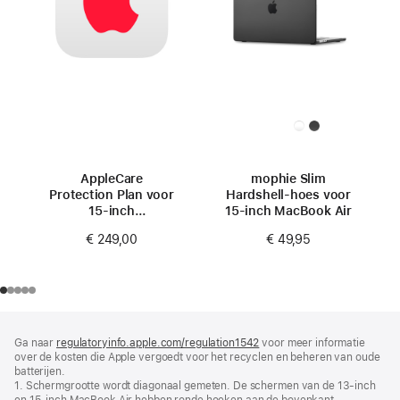
AppleCare
mophie Slim
Protection Plan voor
Hardshell-hoes voor
15‑inch
15‑inch MacBook Air
MacBook Air (M4)
€ 249,00
€ 49,95
Voettekst
voetnoten
Ga naar
regulatoryinfo.apple.com/regulation1542
(wordt
voor meer informatie
over de kosten die Apple vergoedt voor het recyclen en beheren van oude
in
batterijen.
nieuw
1. Schermgrootte wordt diagonaal gemeten. De schermen van de 13‑inch
venster
en 15‑inch MacBook Air hebben ronde hoeken aan de bovenkant.
geopend)