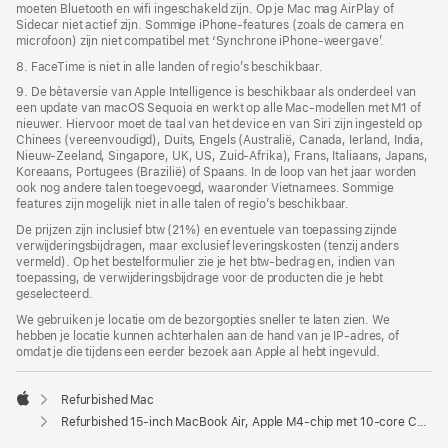
moeten Bluetooth en wifi ingeschakeld zijn. Op je Mac mag AirPlay of
Sidecar niet actief zijn. Sommige iPhone-features (zoals de camera en
microfoon) zijn niet compatibel met ‘Synchrone iPhone-weergave’.
8. FaceTime is niet in alle landen of regio’s beschikbaar.
9. De bètaversie van Apple Intelligence is beschikbaar als onderdeel van
een update van macOS Sequoia en werkt op alle Mac-modellen met M1 of
nieuwer. Hiervoor moet de taal van het device en van Siri zijn ingesteld op
Chinees (vereenvoudigd), Duits, Engels (Australië, Canada, Ierland, India,
Nieuw-Zeeland, Singapore, UK, US, Zuid-Afrika), Frans, Italiaans, Japans,
Koreaans, Portugees (Brazilië) of Spaans. In de loop van het jaar worden
ook nog andere talen toegevoegd, waaronder Vietnamees. Sommige
features zijn mogelijk niet in alle talen of regio’s beschikbaar.
De prijzen zijn inclusief btw (21%) en eventuele van toepassing zijnde
verwijderingsbijdragen, maar exclusief leveringskosten (tenzij anders
vermeld). Op het bestelformulier zie je het btw-bedrag en, indien van
toepassing, de verwijderingsbijdrage voor de producten die je hebt
geselecteerd.
We gebruiken je locatie om de bezorgopties sneller te laten zien. We
hebben je locatie kunnen achterhalen aan de hand van je IP-adres, of
omdat je die tijdens een eerder bezoek aan Apple al hebt ingevuld.
Refurbished Mac
Apple
Refurbished 15-inch MacBook Air, Apple M4-chip met 10‑core CPU en 10‑core GPU, middernacht