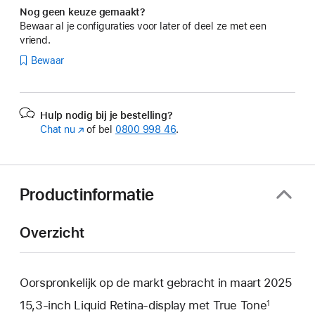
Nog geen keuze gemaakt?
Bewaar al je configuraties voor later of deel ze met een
vriend.
Bewaar
Hulp nodig bij je bestelling?
Chat nu
(Wordt
of bel
0800 998 46
.
in
nieuw
venster
geopend)
Productinformatie
Overzicht
Oorspronkelijk op de markt gebracht in maart 2025
15,3‑inch Liquid Retina‑display met True Tone
1