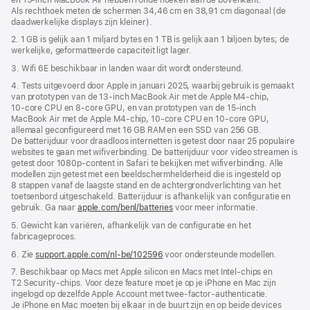
Als rechthoek meten de schermen 34,46 cm en 38,91 cm diagonaal (de
daadwerkelijke displays zijn kleiner).
2. 1 GB is gelijk aan 1 miljard bytes en 1 TB is gelijk aan 1 biljoen bytes; de
werkelijke, geformatteerde capaciteit ligt lager.
3. Wifi 6E beschikbaar in landen waar dit wordt ondersteund.
4. Tests uitgevoerd door Apple in januari 2025, waarbij gebruik is gemaakt
van prototypen van de 13‑inch MacBook Air met de Apple M4‑chip,
10‑core CPU en 8‑core GPU, en van prototypen van de 15‑inch
MacBook Air met de Apple M4‑chip, 10‑core CPU en 10‑core GPU,
allemaal geconfigureerd met 16 GB RAM en een SSD van 256 GB.
De batterijduur voor draadloos internetten is getest door naar 25 populaire
websites te gaan met wifiverbinding. De batterijduur voor video streamen is
getest door 1080p-content in Safari te bekijken met wifiverbinding. Alle
modellen zijn getest met een beeldscherm­helderheid die is ingesteld op
8 stappen vanaf de laagste stand en de achtergrond­verlichting van het
toetsenbord uitgeschakeld. Batterijduur is afhankelijk van configuratie en
gebruik. Ga naar
apple.com/benl/batteries
voor meer informatie.
5. Gewicht kan variëren, afhankelijk van de configuratie en het
fabricageproces.
6. Zie
support.apple.com/nl-be/102596
voor ondersteunde modellen.
7. Beschikbaar op Macs met Apple silicon en Macs met Intel-chips en
T2 Security-chips. Voor deze feature moet je op je iPhone en Mac zijn
ingelogd op dezelfde Apple Account met twee-factor-authenticatie.
Je iPhone en Mac moeten bij elkaar in de buurt zijn en op beide devices