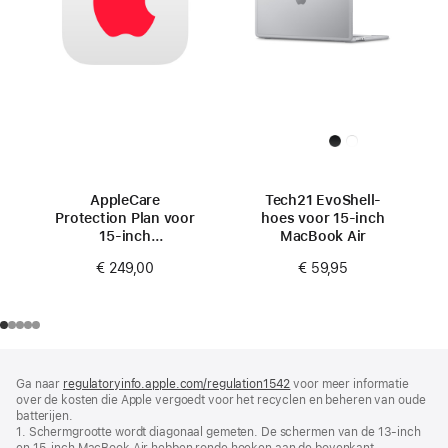
AppleCare
Tech21 EvoShell-
Protection Plan voor
hoes voor 15‑inch
15‑inch
MacBook Air
MacBook Air (M4)
€ 249,00
€ 59,95
Voettekst
voetnoten
Ga naar
regulatoryinfo.apple.com/regulation1542
(wordt
voor meer informatie
over de kosten die Apple vergoedt voor het recyclen en beheren van oude
in
batterijen.
nieuw
1. Schermgrootte wordt diagonaal gemeten. De schermen van de 13‑inch
venster
en 15‑inch MacBook Air hebben ronde hoeken aan de bovenkant.
geopend)