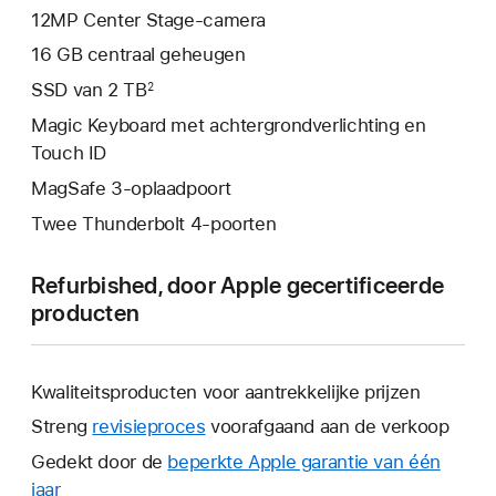
12MP Center Stage-camera
16 GB centraal geheugen
SSD van 2 TB
2
Magic Keyboard met achtergrondverlichting en
Touch ID
MagSafe 3-oplaadpoort
Twee Thunderbolt 4-poorten
Refurbished, door Apple gecertificeerde
producten
Kwaliteitsproducten voor aantrekkelijke prijzen
Streng
revisieproces
voorafgaand aan de verkoop
Gedekt door de
beperkte Apple garantie van één
jaar
Hierdoor