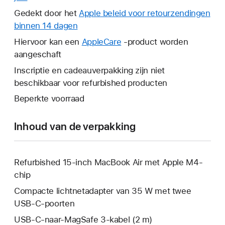
wordt
Gedekt door het
Apple beleid voor retourzendingen
er
binnen 14 dagen
Hierdoor
een
wordt
Hiervoor kan een
AppleCare
Hierdoor
-product worden
nieuw
er
aangeschaft
wordt
venster
een
er
Inscriptie en cadeauverpakking zijn niet
geopend.
nieuw
een
beschikbaar voor refurbished producten
venster
nieuw
Beperkte voorraad
geopend.
venster
geopend.
Inhoud van de verpakking
Refurbished 15-inch MacBook Air met Apple M4-
chip
Compacte lichtnetadapter van 35 W met twee
USB‑C-poorten
USB‑C-naar-MagSafe 3-kabel (2 m)